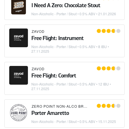
I Need A Zero: Chocolate Stout
Non-Alcoholic - Porter / Stout
• 0.5% ABV •
21.01.2026
ZAVOD
Free Flight: Instrument
Non-Alcoholic - Porter / Stout
• 0.5% ABV • 8 IBU •
27.11.2025
ZAVOD
Free Flight: Comfort
Non-Alcoholic - Porter / Stout
• 0.5% ABV • 12 IBU •
27.11.2025
ZERO POINT NON-ALCO BREWING COMPANY
Porter Amaretto
Non-Alcoholic - Porter / Stout
• 0.5% ABV •
15.11.2025