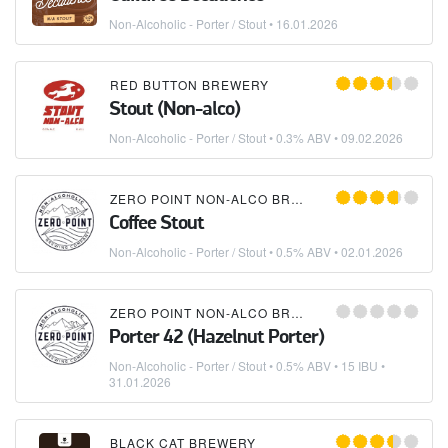
Non-Alcoholic - Porter / Stout
•
16.01.2026
RED BUTTON BREWERY
Stout (Non-alco)
Non-Alcoholic - Porter / Stout
• 0.3% ABV •
09.02.2026
ZERO POINT NON-ALCO BREWING COMPANY
Coffee Stout
Non-Alcoholic - Porter / Stout
• 0.5% ABV •
02.01.2026
ZERO POINT NON-ALCO BREWING COMPANY
Porter 42 (Hazelnut Porter)
Non-Alcoholic - Porter / Stout
• 0.5% ABV • 15 IBU •
31.01.2026
BLACK CAT BREWERY