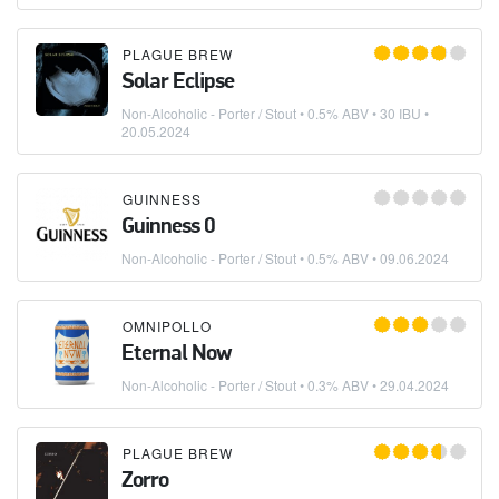
PLAGUE BREW
Solar Eclipse
Non-Alcoholic - Porter / Stout
• 0.5% ABV • 30 IBU •
20.05.2024
GUINNESS
Guinness 0
Non-Alcoholic - Porter / Stout
• 0.5% ABV •
09.06.2024
OMNIPOLLO
Eternal Now
Non-Alcoholic - Porter / Stout
• 0.3% ABV •
29.04.2024
PLAGUE BREW
Zorro