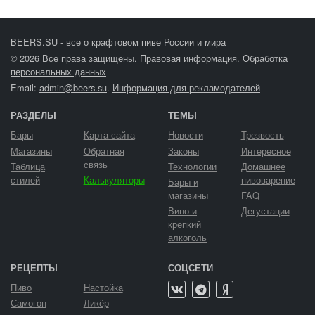
BEERS.SU - все о крафтовом пиве России и мира
© 2026 Все права защищены.
Правовая информация
.
Обработка
персональных данных
Email:
admin@beers.su
.
Информация для рекламодателей
РАЗДЕЛЫ
ТЕМЫ
Бары
Карта сайта
Новости
Трезвость
Магазины
Обратная
Законы
Интересное
связь
Таблица
Технологии
Домашнее
стилей
Калькуляторы
пивоварение
Бары и
магазины
FAQ
Вино и
Дегустации
крепкий
алкоголь
РЕЦЕПТЫ
СОЦСЕТИ
Пиво
Настойка
Самогон
Ликёр