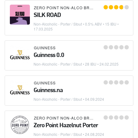
ZERO POINT NON-ALCO BREWING COMPANY
SILK ROAD
Non-Alcoholic - Porter / Stout
• 0.5% ABV • 15 IBU •
17.03.2025
GUINNESS
Guinness 0.0
Non-Alcoholic - Porter / Stout
• 28 IBU •
24.02.2025
GUINNESS
Guinness.na
Non-Alcoholic - Porter / Stout
•
04.09.2024
ZERO POINT NON-ALCO BREWING COMPANY
Zero Point Hazelnut Porter
Non-Alcoholic - Porter / Stout
•
24.08.2024