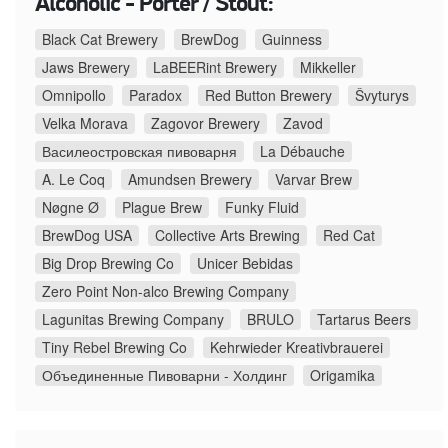
Alcoholic - Porter / Stout:
Black Cat Brewery
BrewDog
Guinness
Jaws Brewery
LaBEERint Brewery
Mikkeller
Omnipollo
Paradox
Red Button Brewery
Švyturys
Velka Morava
Zagovor Brewery
Zavod
Василеостровская пивоварня
La Débauche
A. Le Coq
Amundsen Brewery
Varvar Brew
Nøgne Ø
Plague Brew
Funky Fluid
BrewDog USA
Collective Arts Brewing
Red Cat
Big Drop Brewing Co
Unicer Bebidas
Zero Point Non-alco Brewing Company
Lagunitas Brewing Company
BRULO
Tartarus Beers
Tiny Rebel Brewing Co
Kehrwieder Kreativbrauerei
Объединенные Пивоварни - Холдинг
Origamika