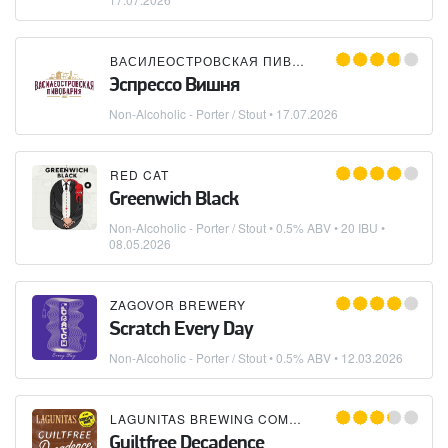
ВАСИЛЕОСТРОВСКАЯ ПИВОВАРНЯ
Эспрессо Вишня
Non-Alcoholic - Porter / Stout
•
17.07.2026
RED CAT
Greenwich Black
Non-Alcoholic - Porter / Stout
• 0.5% ABV • 20 IBU •
08.05.2026
ZAGOVOR BREWERY
Scratch Every Day
Non-Alcoholic - Porter / Stout
• 0.5% ABV •
12.03.2026
LAGUNITAS BREWING COMPANY
Guiltfree Decadence