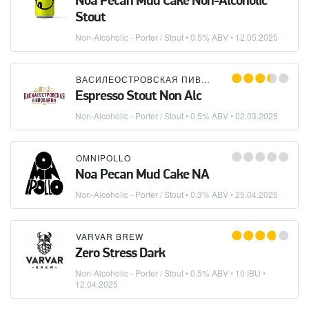
Noa Pecan Mud Cake Non-Alcoholic
Stout
Non-Alcoholic - Porter / Stout
• 0.5% ABV •
12.05.2025
ВАСИЛЕОСТРОВСКАЯ ПИВОВАРНЯ
Espresso Stout Non Alc
Non-Alcoholic - Porter / Stout
• 0.5% ABV •
02.03.2025
OMNIPOLLO
Noa Pecan Mud Cake NA
Non-Alcoholic - Porter / Stout
• 0.3% ABV •
25.04.2025
VARVAR BREW
Zero Stress Dark
Non-Alcoholic - Porter / Stout
• 0.5% ABV • 10 IBU •
12.04.2025