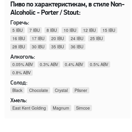
Пиво по характеристикам, в стиле Non-
Alcoholic - Porter / Stout:
Горечь:
5 IBU
7 IBU
8 IBU
10 IBU
12 IBU
15 IBU
16 IBU
17 IBU
20 IBU
24 IBU
25 IBU
28 IBU
30 IBU
35 IBU
36 IBU
Алкоголь:
0.05% ABV
0.3% ABV
0.4% ABV
0.5% ABV
0.8% ABV
Солод:
Black
Chocolate
Crystal
Pilsner
Хмель:
East Kent Golding
Magnum
Simcoe