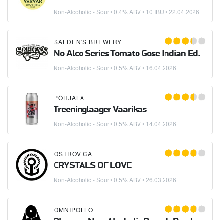
Non-Alcoholic - Sour
• 0.4% ABV • 10 IBU •
22.04.2026
SALDEN'S BREWERY
No Alco Series Tomato Gose Indian Ed.
Non-Alcoholic - Sour
• 0.5% ABV •
16.04.2026
PÕHJALA
Treeninglaager Vaarikas
Non-Alcoholic - Sour
• 0.5% ABV •
14.04.2026
OSTROVICA
CRYSTALS OF LOVE
Non-Alcoholic - Sour
• 0.5% ABV •
26.03.2026
OMNIPOLLO