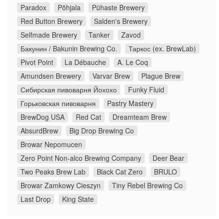
Paradox
Põhjala
Pühaste Brewery
Red Button Brewery
Salden's Brewery
Selfmade Brewery
Tanker
Zavod
Бакунин / Bakunin Brewing Co.
Таркос (ex. BrewLab)
Pivot Point
La Débauche
A. Le Coq
Amundsen Brewery
Varvar Brew
Plague Brew
Сибирская пивоварня Йохохо
Funky Fluid
Горьковская пивоварня
Pastry Mastery
BrewDog USA
Red Cat
Dreamteam Brew
AbsurdBrew
Big Drop Brewing Co
Browar Nepomucen
Zero Point Non-alco Brewing Company
Deer Bear
Two Peaks Brew Lab
Black Cat Zero
BRULO
Browar Zamkowy Cieszyn
Tiny Rebel Brewing Co
Last Drop
King State