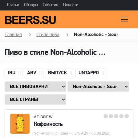
Статьи
Обзоры
События
Новости
Главная
Стили пива
Non-Alcoholic - Sour
Пиво в стиле
Non-Alcoholic - Sour
IBU
ABV
ВЫПУСК
UNTAPPD
AF BREW
Кофейность
Non-Alcoholic - Sour
• 0.5% ABV •
03.08.2026