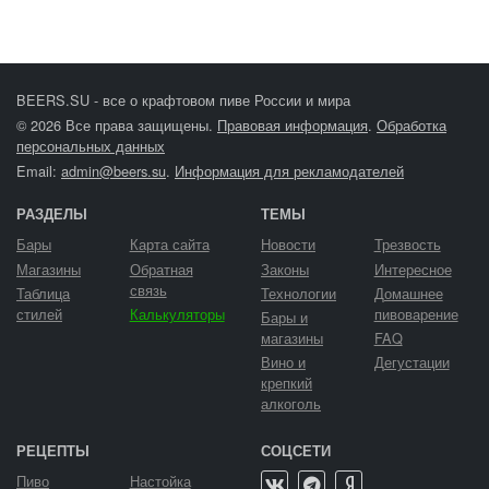
BEERS.SU - все о крафтовом пиве России и мира
© 2026 Все права защищены.
Правовая информация
.
Обработка
персональных данных
Email:
admin@beers.su
.
Информация для рекламодателей
РАЗДЕЛЫ
ТЕМЫ
Бары
Карта сайта
Новости
Трезвость
Магазины
Обратная
Законы
Интересное
связь
Таблица
Технологии
Домашнее
стилей
Калькуляторы
пивоварение
Бары и
магазины
FAQ
Вино и
Дегустации
крепкий
алкоголь
РЕЦЕПТЫ
СОЦСЕТИ
Пиво
Настойка