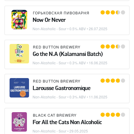
ГОРЬКОВСКАЯ ПИВОВАРНЯ
Now Or Never
Non-Alcoholic - Sour
• 0.5% ABV •
26.07.2025
RED BUTTON BREWERY
Go the N.A (Kalamansi Batch)
Non-Alcoholic - Sour
• 0.3% ABV •
16.06.2025
RED BUTTON BREWERY
Larousse Gastronomique
Non-Alcoholic - Sour
• 0.3% ABV •
11.06.2025
BLACK CAT BREWERY
For All the Cats Non Alcoholic
Non-Alcoholic - Sour
•
29.05.2025