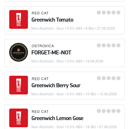
RED CAT
Greenwich Tomato
Non-Alcoholic - Sour
• 0.5% ABV • 8 IBU •
27.06.2026
OSTROVICA
FORGET-ME-NOT
Non-Alcoholic - Sour
• 0.5% ABV •
19.06.2026
RED CAT
Greenwich Berry Sour
Non-Alcoholic - Sour
• 0.5% ABV • 15 IBU •
15.06.2026
RED CAT
Greenwich Lemon Gose
Non-Alcoholic - Sour
• 0.5% ABV • 18 IBU •
07.06.2026