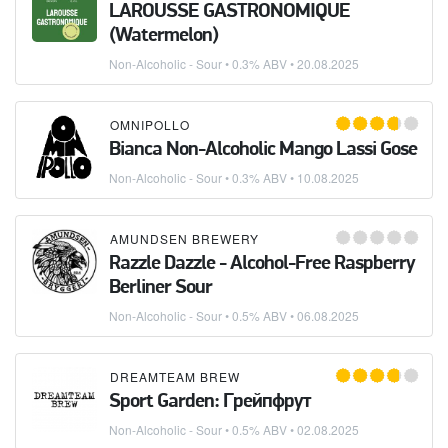
LAROUSSE GASTRONOMIQUE
(Watermelon)
Non-Alcoholic - Sour
• 0.3% ABV •
20.08.2025
OMNIPOLLO
Bianca Non-Alcoholic Mango Lassi Gose
Non-Alcoholic - Sour
• 0.3% ABV •
10.08.2025
AMUNDSEN BREWERY
Razzle Dazzle - Alcohol-Free Raspberry
Berliner Sour
Non-Alcoholic - Sour
• 0.5% ABV •
06.08.2025
DREAMTEAM BREW
Sport Garden: Грейпфрут
Non-Alcoholic - Sour
• 0.5% ABV •
02.08.2025