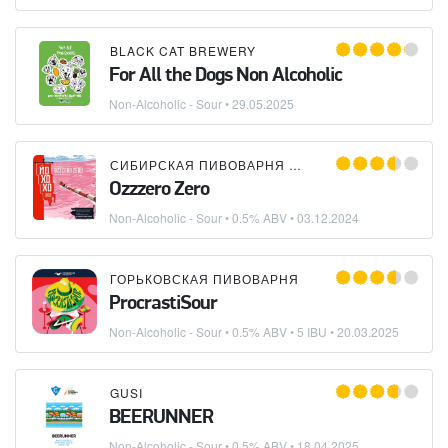
BLACK CAT BREWERY
For All the Dogs Non Alcoholic
Non-Alcoholic - Sour
•
29.05.2025
СИБИРСКАЯ ПИВОВАРНЯ ЙОХОХО
Ozzzero Zero
Non-Alcoholic - Sour
• 0.5% ABV •
03.12.2024
ГОРЬКОВСКАЯ ПИВОВАРНЯ
ProcrastiSour
Non-Alcoholic - Sour
• 0.5% ABV • 5 IBU •
20.03.2025
GUSI
BEERUNNER
Non-Alcoholic - Sour
• 0.5% ABV •
18.04.2025