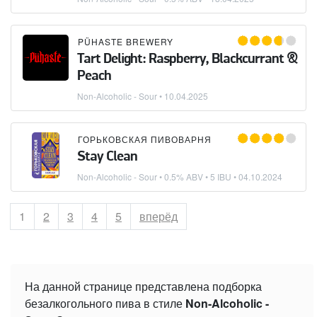
PÜHASTE BREWERY
Tart Delight: Raspberry, Blackcurrant &
Peach
Non-Alcoholic - Sour
•
10.04.2025
ГОРЬКОВСКАЯ ПИВОВАРНЯ
Stay Clean
Non-Alcoholic - Sour
• 0.5% ABV • 5 IBU •
04.10.2024
Страница
1
Страница
2
Страница
3
Страница
4
Страница
5
вперёд
На данной странице представлена подборка
безалкогольного пива в стиле
Non-Alcoholic -