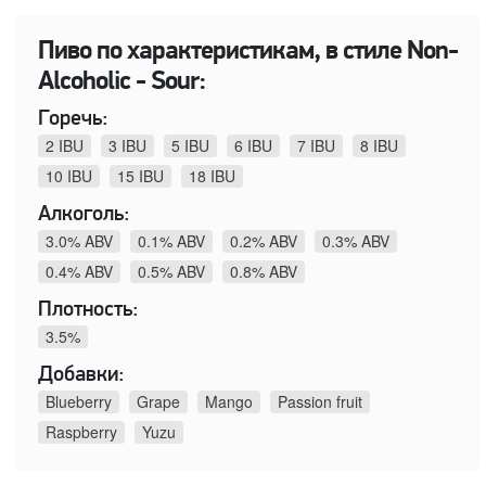
Пиво по характеристикам, в стиле Non-
Alcoholic - Sour:
Горечь:
2 IBU
3 IBU
5 IBU
6 IBU
7 IBU
8 IBU
10 IBU
15 IBU
18 IBU
Алкоголь:
3.0% ABV
0.1% ABV
0.2% ABV
0.3% ABV
0.4% ABV
0.5% ABV
0.8% ABV
Плотность:
3.5%
Добавки:
Blueberry
Grape
Mango
Passion fruit
Raspberry
Yuzu