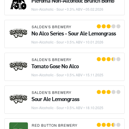
Pleroma Non-Alcoholic Brunch Bomb
Non-Alcoholic - Sour
• 0.3% ABV •
05.02.2026
SALDEN'S BREWERY
No Alco Series - Sour Ale Lemongrass
Non-Alcoholic - Sour
• 0.5% ABV •
10.01.2026
SALDEN'S BREWERY
Tomato Gose No Alco
Non-Alcoholic - Sour
• 0.5% ABV •
15.11.2025
SALDEN'S BREWERY
Sour Ale Lemongrass
Non-Alcoholic - Sour
• 0.5% ABV •
18.10.2025
RED BUTTON BREWERY