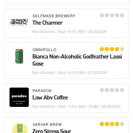
SELFMADE BREWERY
The Charmer
Non-Alcoholic - Sour
• 0.5% ABV •
29.05.2026
OMNIPOLLO
Bianca Non-Alcoholic Godfeather Lassi
Gose
Non-Alcoholic - Sour
• 0.3% ABV •
21.05.2026
PARADOX
Low Abv Coffee
Non-Alcoholic - Sour
• 0.5% ABV • 10 IBU •
05.05.2026
VARVAR BREW
Zero Stress Sour