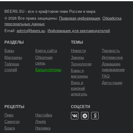
BEERS.SU - все о крафтовом пиве России и мира
© 2026 Все права защищены.
Правовая информация
.
Обработка
персональных данных
Email:
admin@beers.su
.
Информация для рекламодателей
РАЗДЕЛЫ
ТЕМЫ
Бары
Карта сайта
Новости
Трезвость
Магазины
Обратная
Законы
Интересное
связь
Таблица
Технологии
Домашнее
стилей
Калькуляторы
пивоварение
Бары и
магазины
FAQ
Вино и
Дегустации
крепкий
алкоголь
РЕЦЕПТЫ
СОЦСЕТИ
Пиво
Настойка
Самогон
Ликёр
Брага
Наливка