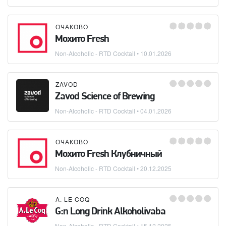
ОЧАКОВО
Мохито Fresh
Non-Alcoholic - RTD Cocktail
•
10.01.2026
ZAVOD
Zavod Science of Brewing
Non-Alcoholic - RTD Cocktail
•
04.01.2026
ОЧАКОВО
Мохито Fresh Клубничный
Non-Alcoholic - RTD Cocktail
•
20.12.2025
A. LE COQ
G:n Long Drink Alkoholivaba
Non-Alcoholic - RTD Cocktail
•
15.12.2025