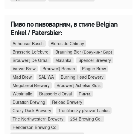
Пиво по пивоварням, в стиле Belgian
Enkel / Patersbier:
Anheuser-Busch
Bières de Chimay
Brasserie Lefebvre
Brauning Bier (Браунинг Бир)
Brouwerij De Graal
Malanka
Spencer Brewery
Varvar Brew
Brouwerij Roman
Plague Brew
Mad Brew
SALIWA
Burning Head Brewery
Megobrebi Brewery
Brouwerij Achelse Kluis
Westmalle
Brasserie d'Orval
Пинта
Duration Brewing
Reload Brewery
Crazy Duck Brewery
Trenčiansky pivovar Lanius
The Northwestern Brewery
254 Brewing Co.
Henderson Brewing Co