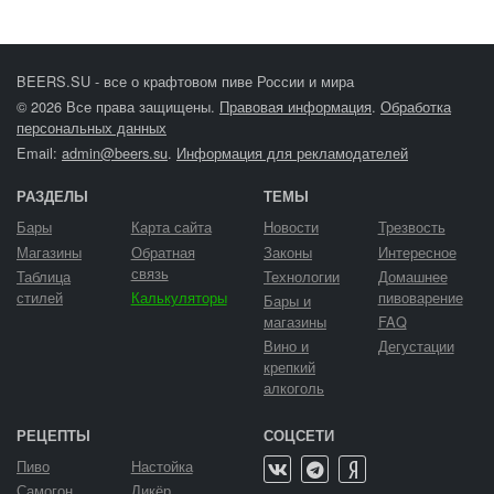
BEERS.SU - все о крафтовом пиве России и мира
© 2026 Все права защищены.
Правовая информация
.
Обработка
персональных данных
Email:
admin@beers.su
.
Информация для рекламодателей
РАЗДЕЛЫ
ТЕМЫ
Бары
Карта сайта
Новости
Трезвость
Магазины
Обратная
Законы
Интересное
связь
Таблица
Технологии
Домашнее
стилей
Калькуляторы
пивоварение
Бары и
магазины
FAQ
Вино и
Дегустации
крепкий
алкоголь
РЕЦЕПТЫ
СОЦСЕТИ
Пиво
Настойка
Самогон
Ликёр