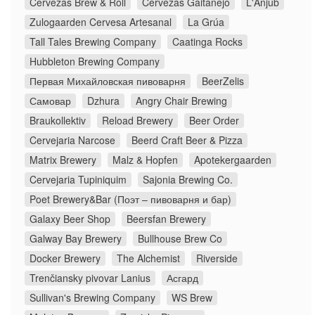
Cervezas Brew & Roll
Cervezas Gaitanejo
L'Anjub
Zulogaarden Cervesa Artesanal
La Grúa
Tall Tales Brewing Company
Caatinga Rocks
Hubbleton Brewing Company
Первая Михайловская пивоварня
BeerZelis
Самовар
Dzhura
Angry Chair Brewing
Braukollektiv
Reload Brewery
Beer Order
Cervejaria Narcose
Beerd Craft Beer & Pizza
Matrix Brewery
Malz & Hopfen
Apotekergaarden
Cervejaria Tupiniquim
Sajonia Brewing Co.
Poet Brewery&Bar (Поэт – пивоварня и бар)
Galaxy Beer Shop
Beersfan Brewery
Galway Bay Brewery
Bullhouse Brew Co
Docker Brewery
The Alchemist
Riverside
Trenčiansky pivovar Lanius
Асгард
Sullivan's Brewing Company
WS Brew