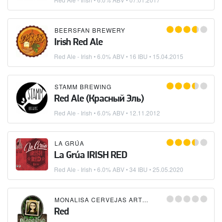
BEERSFAN BREWERY
Irish Red Ale
Red Ale - Irish
• 6.0% ABV • 16 IBU •
15.04.2015
STAMM BREWING
Red Ale (Красный Эль)
Red Ale - Irish
• 6.0% ABV •
12.11.2012
LA GRÚA
La Grúa IRISH RED
Red Ale - Irish
• 6.0% ABV • 34 IBU •
25.05.2020
MONALISA CERVEJAS ARTESANAIS
Red