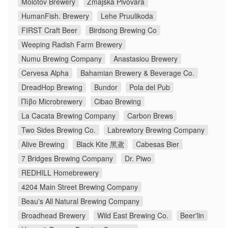
Molotov Brewery
Zmajska Pivovara
HumanFish. Brewery
Lehe Pruulikoda
FIRST Craft Beer
Birdsong Brewing Co
Weeping Radish Farm Brewery
Numu Brewing Company
Anastasiou Brewery
Cervesa Alpha
Bahamian Brewery & Beverage Co.
DreadHop Brewing
Bundor
Pola del Pub
Πίβο Microbrewery
Cibao Brewing
La Cacata Brewing Company
Carbon Brews
Two Sides Brewing Co.
Labrewtory Brewing Company
Alive Brewing
Black Kite 黑鳶
Cabesas Bier
7 Bridges Brewing Company
Dr. Piwo
REDHILL Homebrewery
4204 Main Street Brewing Company
Beau's All Natural Brewing Company
Broadhead Brewery
Wild East Brewing Co.
Beer'lin