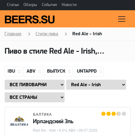
Статьи
Обзоры
События
Новости
Главная
Стили пива
Red Ale - Irish
Пиво в стиле Red Ale - Irish, Алкоголь: 6,0 ABV
IBU
ABV
ВЫПУСК
UNTAPPD
БАЛТИКА
Ирландский Эль
Red Ale - Irish
• 6.0% ABV •
09.07.2025