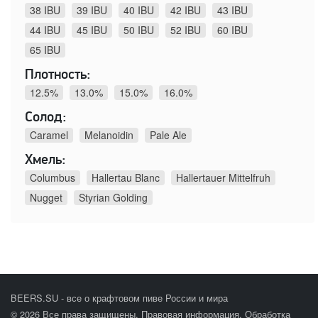
38 IBU
39 IBU
40 IBU
42 IBU
43 IBU
44 IBU
45 IBU
50 IBU
52 IBU
60 IBU
65 IBU
Плотность:
12.5%
13.0%
15.0%
16.0%
Солод:
Caramel
Melanoidin
Pale Ale
Хмель:
Columbus
Hallertau Blanc
Hallertauer Mittelfruh
Nugget
Styrian Golding
BEERS.SU - все о крафтовом пиве России и мира
© 2026 Все права защищены.
Правовая информация
.
Обработка