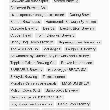
Горьковская пивоварня
Stamm Brewing
Boulevard Brewing Co.
Пивоваренный завод Лысковский
Darling Brew
Brehon Brewhouse
Hammermill Brewery (Бутлегер)
Cascade Brewing
Beer52
ElectriK Biker Brewery
Copper Head
Tommyknocker Brewery
Hoppy Hog Family Brewery
Форштадтская Пивоварня
The Wild Beer Co
McGargles
Lough Gill Brewery
Brewmaster by Dundalk Bay Brewery and Distillery
Toppling Goliath Brewing Co.
Browar Nepomucen
BARBARUS Brewery
БРАВАНДА / BRAVANDA
3 Floyds Brewing
Томское пиво
Monalisa Cervejas Artesanais
MAGNUM BREW
Molson Coors (UK)
Sambrook's Brewery
Ресторан Грют (Restaurant Grut)
Владимирская Пивоварня
Cabin Boys Brewery