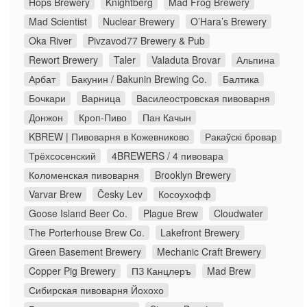
Hops Brewery
Knightberg
Mad Frog Brewery
Mad Scientist
Nuclear Brewery
O’Hara’s Brewery
Oka River
Pivzavod77 Brewery & Pub
Rewort Brewery
Taler
Valaduta Brovar
Альпина
Арбат
Бакунин / Bakunin Brewing Co.
Балтика
Бочкари
Варница
Василеостровская пивоварня
Донжон
Кроп-Пиво
Пан Качын
KBREW | Пивоварня в Кожевниково
Ракаўскі бровар
Трёхсосенский
4BREWERS / 4 пивовара
Коломенская пивоварня
Brooklyn Brewery
Varvar Brew
Česky Lev
Косоухофф
Goose Island Beer Co.
Plague Brew
Cloudwater
The Porterhouse Brew Co.
Lakefront Brewery
Green Basement Brewery
Mechanic Craft Brewery
Copper Pig Brewery
ПЗ Канцлеръ
Mad Brew
Сибирская пивоварня Йохохо