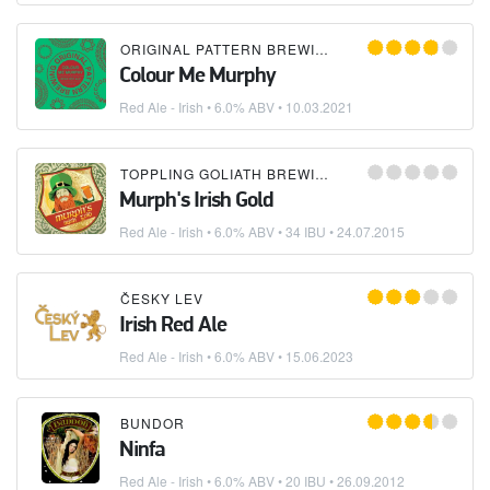
ORIGINAL PATTERN BREWING COMPANY
Colour Me Murphy
Red Ale - Irish
• 6.0% ABV •
10.03.2021
TOPPLING GOLIATH BREWING CO.
Murph's Irish Gold
Red Ale - Irish
• 6.0% ABV • 34 IBU •
24.07.2015
ČESKY LEV
Irish Red Ale
Red Ale - Irish
• 6.0% ABV •
15.06.2023
BUNDOR
Ninfa
Red Ale - Irish
• 6.0% ABV • 20 IBU •
26.09.2012