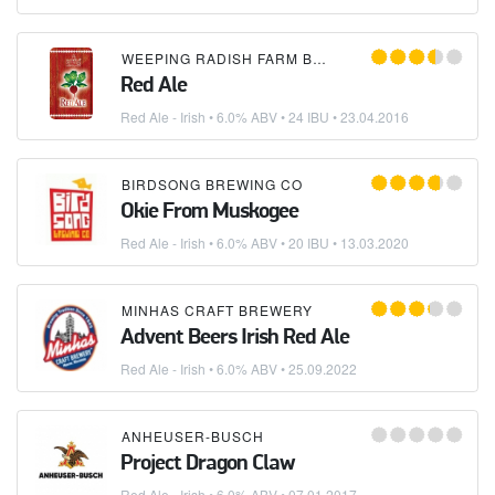
WEEPING RADISH FARM BREWERY
Red Ale
Red Ale - Irish
• 6.0% ABV • 24 IBU •
23.04.2016
BIRDSONG BREWING CO
Okie From Muskogee
Red Ale - Irish
• 6.0% ABV • 20 IBU •
13.03.2020
MINHAS CRAFT BREWERY
Advent Beers Irish Red Ale
Red Ale - Irish
• 6.0% ABV •
25.09.2022
ANHEUSER-BUSCH
Project Dragon Claw
Red Ale - Irish
• 6.0% ABV •
07.01.2017