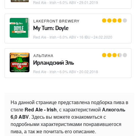
Red Ale - Irish
• 6.0% ABV •
29.01.2019
LAKEFRONT BREWERY
My Turn: Doyle
Red Ale - Irish
• 6.0% ABV • 16 IBU •
24.02.2020
АЛЬПИНА
Ирландский Эль
Red Ale - Irish
• 6.0% ABV •
20.02.2018
На данной странице представлена подборка пива в
стиле
Red Ale - Irish
, с характеристикой
Алкоголь
6,0 ABV
. Здесь вы можете ознакомиться с
подробными характеристиками понравившегося
пива, а так же почитать его описание.