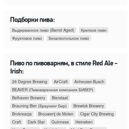
Подборки пива:
Выдержанное пиво (Barrel Aged)
Крепкое пиво
Фруктовое пиво
Безалкогольное пиво
Пиво по пивоварням, в стиле Red Ale -
Irish:
26 Degree Brewing
AirCraft
Anheuser-Busch
BEAVER (Пивоваренная компания БИВЕР)
Belhaven Brewery
Bierstaat
Brauning Bier (Браунинг Бир)
Brewlok Brewery
Brokreacja
Brouwerij de Molen
Cigar City Brewing
Craft
Dark Star
Guinness
Heineken