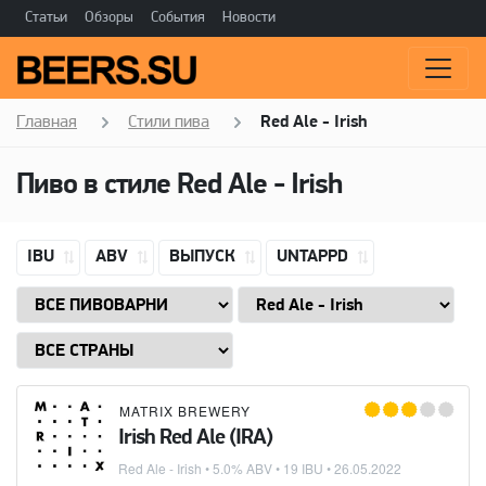
Статьи
Обзоры
События
Новости
Главная
Стили пива
Red Ale - Irish
Пиво в стиле
Red Ale - Irish
IBU
ABV
ВЫПУСК
UNTAPPD
MATRIX BREWERY
Irish Red Ale (IRA)
Red Ale - Irish
• 5.0% ABV • 19 IBU •
26.05.2022