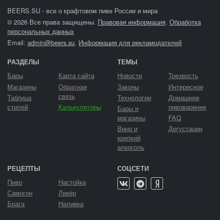
BEERS.SU - все о крафтовом пиве России и мира
© 2026 Все права защищены.
Правовая информация
.
Обработка
персональных данных
Email:
admin@beers.su
.
Информация для рекламодателей
РАЗДЕЛЫ
ТЕМЫ
Бары
Карта сайта
Новости
Трезвость
Магазины
Обратная
Законы
Интересное
связь
Таблица
Технологии
Домашнее
стилей
Калькуляторы
пивоварение
Бары и
магазины
FAQ
Вино и
Дегустации
крепкий
алкоголь
РЕЦЕПТЫ
СОЦСЕТИ
Пиво
Настойка
Самогон
Ликёр
Брага
Наливка