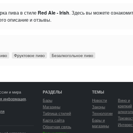
рка пива в стиле
Red Ale - Irish
. Здесь вы можете ознакоми
его описание и отзывы.
пиво
Фруктовое пиво
Безалкогольное пиво
ссии и мира
РАЗДЕЛЫ
ТЕМЫ
я информация
.
Бары
Новости
Вино и
крепкий
Магазины
Законы
ля
алкогол
Таблица стилей
Технологии
Трезвос
Карта сайта
Бары и
Интерес
магазины
Обратная связь