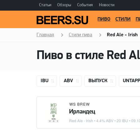
Статьи
Обзоры
События
Новости
ПИВО
СТИЛИ
П
Главная
Стили пива
Red Ale - Irish
Пиво в стиле
Red Al
IBU
ABV
ВЫПУСК
UNTAP
WS BREW
Ирландец
Red Ale - Irish
• 4.4% ABV • 20 IBU •
09.1