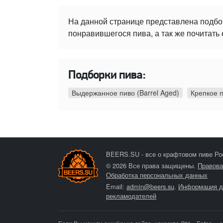
На данной странице представлена подбо
понравившегося пива, а так же почитать 
Подборки пива:
Выдержанное пиво (Barrel Aged)
Крепкое 
BEERS.SU - все о крафтовом пиве Ро
© 2026 Все права защищены.
Правова
Обработка персональных данных
Email:
admin@beers.su
.
Информация д
рекламодателей