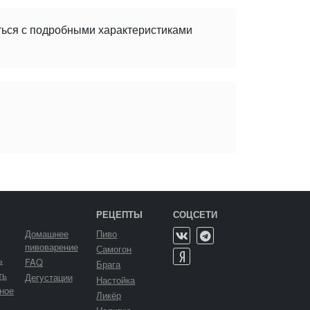
ться с подробными характеристиками
РЕЦЕПТЫ
СОЦСЕТИ
Домашнее
Пиво
пивоварение
Самогон
ь
FAQ
Брага
ть
Дегустации
Настойка
ное
Ликёр