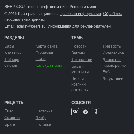
BEERS.SU - все о крафтовом пиве России и мира
© 2026 Все права защищены.
Правовая информация
.
Обработка
персональных данных
Email:
admin@beers.su
.
Информация для рекламодателей
РАЗДЕЛЫ
ТЕМЫ
Бары
Карта сайта
Новости
Трезвость
Магазины
Обратная
Законы
Интересное
связь
Таблица
Технологии
Домашнее
стилей
Калькуляторы
пивоварение
Бары и
магазины
FAQ
Вино и
Дегустации
крепкий
алкоголь
РЕЦЕПТЫ
СОЦСЕТИ
Пиво
Настойка
Самогон
Ликёр
Брага
Наливка