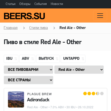
Статьи
Обзоры
События
Новости
Главная
Стили пива
Red Ale - Other
Пиво в стиле
Red Ale - Other
IBU
ABV
ВЫПУСК
UNTAPPD
PLAGUE BREW
Adirondack
Red Ale - Other
• 7.0% ABV • 30 IBU •
26.10.2022