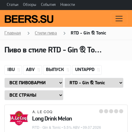
Статьи
Обзоры
События
Новости
Главная
Стили пива
RTD - Gin & Tonic
Пиво в стиле
RTD - Gin & Tonic
IBU
ABV
ВЫПУСК
UNTAPPD
A. LE COQ
Long Drink Melon
RTD - Gin & Tonic
• 5.5% ABV •
09.07.2026