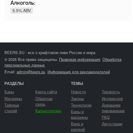
Алкоголь:
5.5% ABV
BEERS.SU - все о крафтовом пиве России и мира
© 2026 Все права защищены.
Правовая информация
.
Обработка
персональных данных
Email:
admin@beers.su
.
Информация для рекламодателей
РАЗДЕЛЫ
ТЕМЫ
Бары
Карта сайта
Новости
Трезвость
Магазины
Обратная
Законы
Интересное
связь
Таблица
Технологии
Домашнее
стилей
Калькуляторы
пивоварение
Бары и
магазины
FAQ
Вино и
Дегустации
крепкий