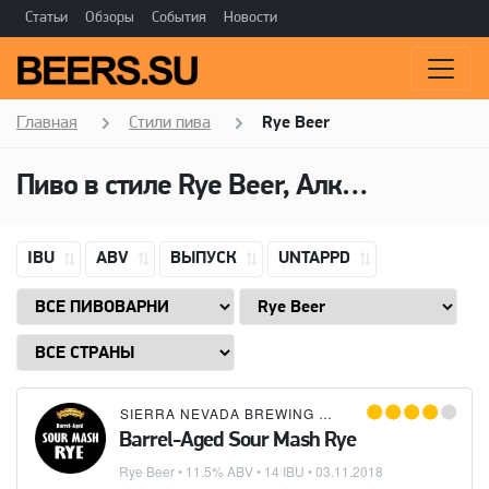
Статьи
Обзоры
События
Новости
Главная
Стили пива
Rye Beer
Пиво в стиле Rye Beer, Алкоголь: 11,5 ABV
IBU
ABV
ВЫПУСК
UNTAPPD
SIERRA NEVADA BREWING CO.
Barrel-Aged Sour Mash Rye
Rye Beer
• 11.5% ABV • 14 IBU •
03.11.2018