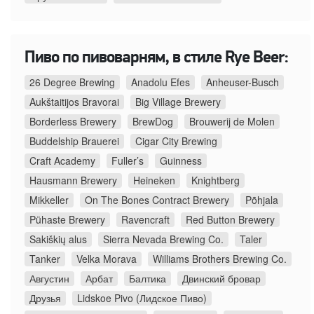
Пиво по пивоварням, в стиле Rye Beer:
26 Degree Brewing
Anadolu Efes
Anheuser-Busch
Aukštaitijos Bravorai
Big Village Brewery
Borderless Brewery
BrewDog
Brouwerij de Molen
Buddelship Brauerei
Cigar City Brewing
Craft Academy
Fuller’s
Guinness
Hausmann Brewery
Heineken
Knightberg
Mikkeller
On The Bones Contract Brewery
Põhjala
Pühaste Brewery
Ravencraft
Red Button Brewery
Sakiškių alus
Sierra Nevada Brewing Co.
Taler
Tanker
Velka Morava
Williams Brothers Brewing Co.
Августин
Арбат
Балтика
Двинский бровар
Друзья
Lidskoe Pivo (Лидское Пиво)