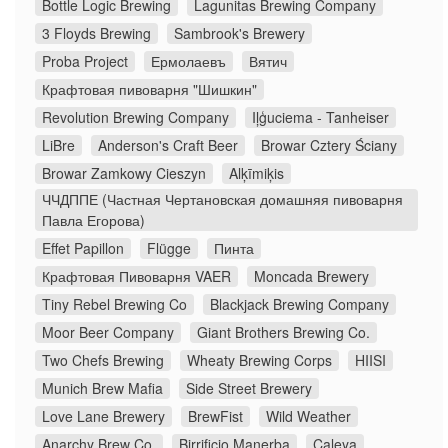
Bottle Logic Brewing
Lagunitas Brewing Company
3 Floyds Brewing
Sambrook's Brewery
Proba Project
Ермолаевъ
Вятич
Крафтовая пивоварня "Шишкин"
Revolution Brewing Company
Iļģuciema - Tanheiser
LiBre
Anderson's Craft Beer
Browar Cztery Ściany
Browar Zamkowy Cieszyn
Alķīmiķis
ЧЧДППЕ (Частная Чертановская домашняя пивоварня
Павла Егорова)
Effet Papillon
Flügge
Пинта
Крафтовая Пивоварня VAER
Moncada Brewery
Tiny Rebel Brewing Co
Blackjack Brewing Company
Moor Beer Company
Giant Brothers Brewing Co.
Two Chefs Brewing
Wheaty Brewing Corps
HIISI
Munich Brew Mafia
Side Street Brewery
Love Lane Brewery
BrewFist
Wild Weather
Anarchy Brew Co.
Birrificio Manerba
Caleya