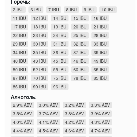
Горечь:
2 IBU
6 IBU
7 IBU
8 IBU
9 IBU
10 IBU
11 IBU
12 IBU
14 IBU
15 IBU
16 IBU
17 IBU
18 IBU
19 IBU
20 IBU
21 IBU
22 IBU
23 IBU
24 IBU
25 IBU
28 IBU
29 IBU
30 IBU
31 IBU
32 IBU
33 IBU
34 IBU
35 IBU
36 IBU
37 IBU
39 IBU
40 IBU
43 IBU
45 IBU
46 IBU
49 IBU
50 IBU
52 IBU
55 IBU
60 IBU
65 IBU
67 IBU
70 IBU
75 IBU
78 IBU
85 IBU
86 IBU
90 IBU
96 IBU
Алкоголь:
2.9% ABV
3.0% ABV
3.2% ABV
3.3% ABV
3.5% ABV
3.7% ABV
3.8% ABV
3.9% ABV
4.0% ABV
4.1% ABV
4.2% ABV
4.3% ABV
4.4% ABV
4.5% ABV
4.6% ABV
4.7% ABV