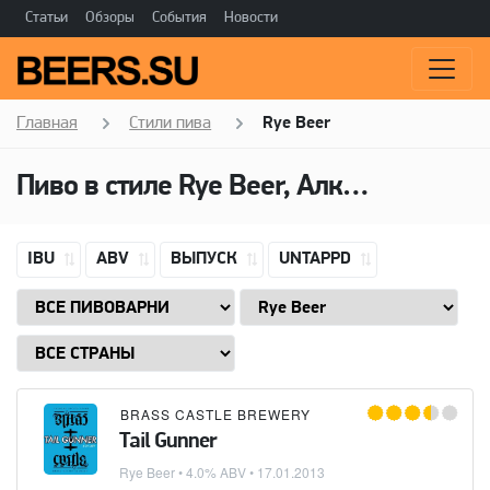
Статьи
Обзоры
События
Новости
Главная
Стили пива
Rye Beer
Пиво в стиле Rye Beer, Алкоголь: 4,0 ABV
IBU
ABV
ВЫПУСК
UNTAPPD
BRASS CASTLE BREWERY
Tail Gunner
Rye Beer
• 4.0% ABV •
17.01.2013