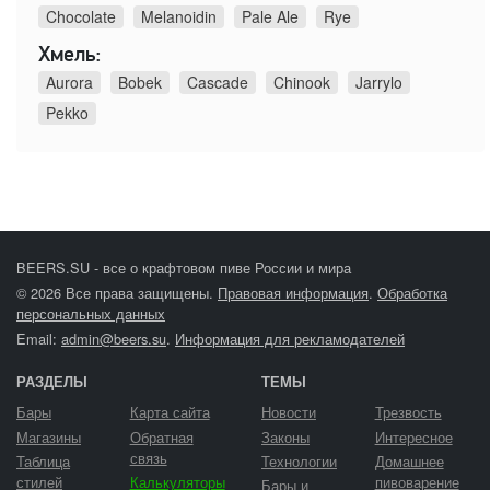
Chocolate
Melanoidin
Pale Ale
Rye
Хмель:
Aurora
Bobek
Cascade
Chinook
Jarrylo
Pekko
BEERS.SU - все о крафтовом пиве России и мира
© 2026 Все права защищены.
Правовая информация
.
Обработка
персональных данных
Email:
admin@beers.su
.
Информация для рекламодателей
РАЗДЕЛЫ
ТЕМЫ
Бары
Карта сайта
Новости
Трезвость
Магазины
Обратная
Законы
Интересное
связь
Таблица
Технологии
Домашнее
стилей
Калькуляторы
пивоварение
Бары и