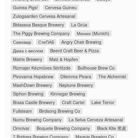
Guinea Pigs!
Cervesa Guineu
Zulogaarden Cervesa Artesanal
Bidassoa Basque Brewery
La Grúa
The Piggy Brewing Company
Мюних (Munich)
Самовар
СтеПАБ
Angry Chair Brewing
Дама с веслом
Beerd Craft Beer & Pizza
Matrix Brewery
Malz & Hopfen
Rizmajer Kézműves Sörfőzde
Bullhouse Brew Co
Pivovarna Hopsbrew
Dilemma Pivara
The Alchemist
MashDown Brewery
Neptune Brewery
Siphon Brewing
Kinnegar Brewing
Brass Castle Brewery
Craft Cartel
Lake Terror
Fullsteam
Birdsong Brewing Co
Numu Brewing Company
La Selva Cerveza Artesanal
Omnivar
Boquete Brewing Company
Black Kite 黑鳶
7 Bridges Brewing Company
Magpie Brewing Co.