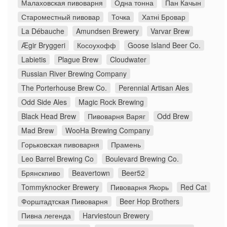
Малаховская пивоварня
Одна тонна
Пан Качын
Староместный пивовар
Точка
Хатні Бровар
La Débauche
Amundsen Brewery
Varvar Brew
Ægir Bryggeri
Косоухофф
Goose Island Beer Co.
Labietis
Plague Brew
Cloudwater
Russian River Brewing Company
The Porterhouse Brew Co.
Perennial Artisan Ales
Odd Side Ales
Magic Rock Brewing
Black Head Brew
Пивоварня Варяг
Odd Brew
Mad Brew
WooHa Brewing Company
Горьковская пивоварня
Прамень
Leo Barrel Brewing Co
Boulevard Brewing Co.
Брянскпиво
Beavertown
Beer52
Tommyknocker Brewery
Пивоварня Якорь
Red Cat
Форштадтская Пивоварня
Beer Hop Brothers
Пивна легенда
Harviestoun Brewery