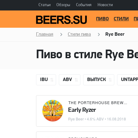
Статьи
Обзоры
События
Новости
ПИВО
СТИЛИ
П
Главная
Стили пива
Rye Beer
Пиво в стиле Rye B
IBU
ABV
ВЫПУСК
UNTAP
THE PORTERHOUSE BREW CO.
Early Ryzer
Rye Beer
• 4.6% ABV •
16.08.2018