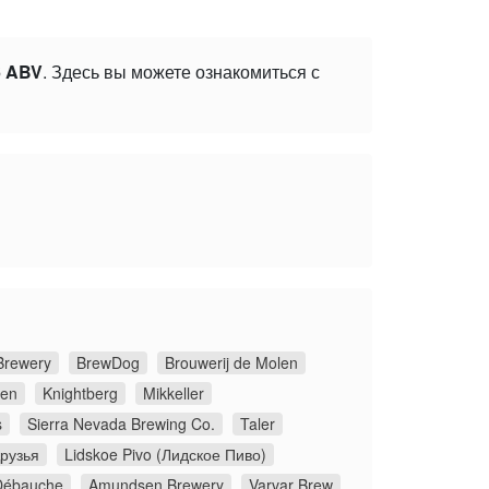
6 ABV
. Здесь вы можете ознакомиться с
Brewery
BrewDog
Brouwerij de Molen
ken
Knightberg
Mikkeller
s
Sierra Nevada Brewing Co.
Taler
рузья
Lidskoe Pivo (Лидское Пиво)
Débauche
Amundsen Brewery
Varvar Brew