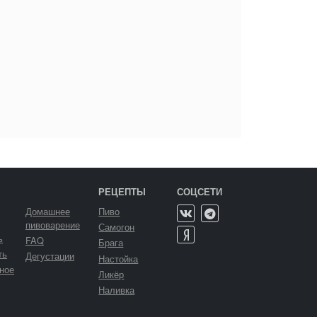
РЕЦЕПТЫ
СОЦСЕТИ
Домашнее
Пиво
пивоварение
Самогон
ь
FAQ
Брага
ть
Дегустации
Настойка
ное
Ликёр
Наливка