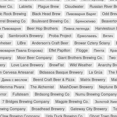
Beer Co.
Labietis
Plague Brew
Cloudwater
Russian River 
c Rock Brewing
Black Head Brew
Пивоварня Варяг
Odd Bre
rrel Brewing Co
Boulevard Brewing Co.
Брянскпиво
Beavert
я Пивоварня
Beer Hop Brothers
Пивна легенда
Harviestoun
ng
Sambrook's Brewery
Proba Project
Ермолаевъ
Вятич
nheiser
LiBre
Anderson's Craft Beer
Browar Cztery Ściany
воварня Павла Егорова)
Effet Papillon
Flügge
Пинта
Кра
Company
Moor Beer Company
Giant Brothers Brewing Co.
Two 
wery
Love Lane Brewery
BrewFist
Wild Weather
Anarchy Br
n Cervesa Artesanal
Bidassoa Basque Brewery
La Grúa
The 
Дама с веслом
Beerd Craft Beer & Pizza
Matrix Brewery
Mal
Dilemma Pivara
The Alchemist
MashDown Brewery
Neptune B
rror
Fullsteam
Birdsong Brewing Co
Numu Brewing Company
7 Bridges Brewing Company
Magpie Brewing Co.
Золотой Хме
Brewing Company
Broadhead Brewery
Gateway City Brewery
To
Claw Brewing Company
Ugly Duck Brewing Co.
Ghost Town Bre