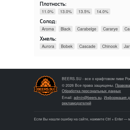
Плотность:
11.0%
13.0%
13.5%
14.0%
Солод:
Aroma
Black
Carabelge
Cararye
Ca
Хмель:
Aurora
Bobek
Cascade
Chinook
Jar
BEERS.SU - все о крафтовом пиве Ро
© 2026 Все права защищены.
Правова
Обработка персональных данных
Email:
admin@beers.su
.
Информация д
рекламодателей
Если Вы нашли ошибку на сайте, нажмите Ctrl + Enter — 