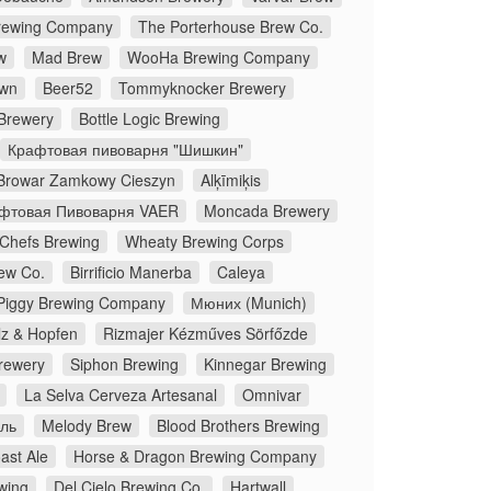
Brewing Company
The Porterhouse Brew Co.
w
Mad Brew
WooHa Brewing Company
own
Beer52
Tommyknocker Brewery
 Brewery
Bottle Logic Brewing
Крафтовая пивоварня "Шишкин"
Browar Zamkowy Cieszyn
Alķīmiķis
фтовая Пивоварня VAER
Moncada Brewery
Chefs Brewing
Wheaty Brewing Corps
ew Co.
Birrificio Manerba
Caleya
Piggy Brewing Company
Мюних (Munich)
z & Hopfen
Rizmajer Kézműves Sörfőzde
rewery
Siphon Brewing
Kinnegar Brewing
La Selva Cerveza Artesanal
Omnivar
ль
Melody Brew
Blood Brothers Brewing
ast Ale
Horse & Dragon Brewing Company
wing
Del Cielo Brewing Co.
Hartwall