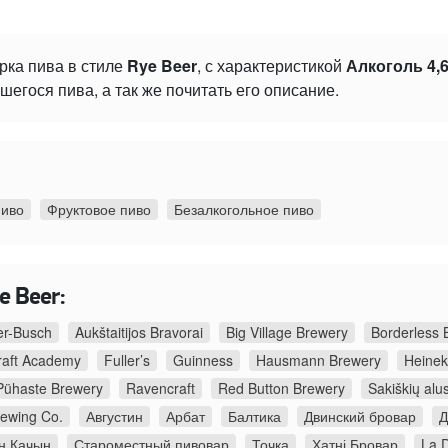
рка пива в стиле
Rye Beer
, с характеристикой
Алкоголь 4,
гося пива, а так же почитать его описание.
пиво
Фруктовое пиво
Безалкогольное пиво
e Beer:
r-Busch
Aukštaitijos Bravorai
Big Village Brewery
Borderless 
raft Academy
Fuller’s
Guinness
Hausmann Brewery
Heine
Pühaste Brewery
Ravencraft
Red Button Brewery
Sakiškių alu
rewing Co.
Августин
Арбат
Балтика
Двинский бровар
Д
н Качын
Староместный пивовар
Точка
Хатні Бровар
La 