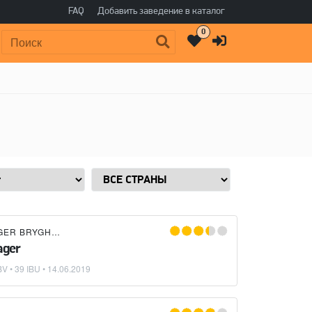
FAQ
Добавить заведение в каталог
0
Поиск:
ER BRYGHUS
×
UJH MAN'S BREWERY
ager
V • 39 IBU •
14.06.2019