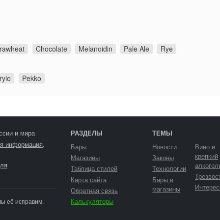
rawheat
Chocolate
Melanoidin
Pale Ale
Rye
rylo
Pekko
ссии и мира
РАЗДЕЛЫ
ТЕМЫ
я информация
.
Бары
Новости
Вино и
крепкий
Магазины
Законы
ля
алкогол
Таблица стилей
Технологии
Трезвос
Карта сайта
Бары и
Интерес
магазины
Обратная связь
Калькуляторы
мы её исправим.