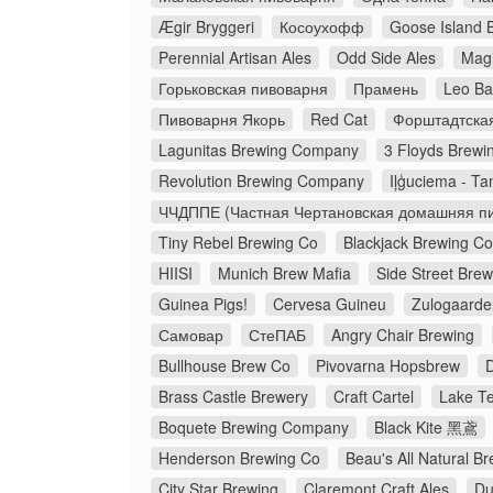
Ægir Bryggeri
Косоухофф
Goose Island 
Perennial Artisan Ales
Odd Side Ales
Magi
Горьковская пивоварня
Прамень
Leo Ba
Пивоварня Якорь
Red Cat
Форштадтска
Lagunitas Brewing Company
3 Floyds Brewi
Revolution Brewing Company
Iļģuciema - Ta
ЧЧДППЕ (Частная Чертановская домашняя пи
Tiny Rebel Brewing Co
Blackjack Brewing 
HIISI
Munich Brew Mafia
Side Street Bre
Guinea Pigs!
Cervesa Guineu
Zulogaarde
Самовар
СтеПАБ
Angry Chair Brewing
Bullhouse Brew Co
Pivovarna Hopsbrew
Brass Castle Brewery
Craft Cartel
Lake Te
Boquete Brewing Company
Black Kite 黑鳶
Henderson Brewing Co
Beau's All Natural 
City Star Brewing
Claremont Craft Ales
Du