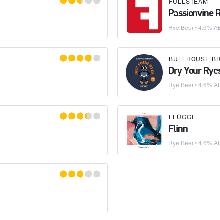
FULLSTEAM
Passionvine R
Rye Beer
• 4.6% A
BULLHOUSE B
Dry Your Rye
Rye Beer
• 4.6% A
FLÜGGE
Flinn
Rye Beer
• 4.6% AB