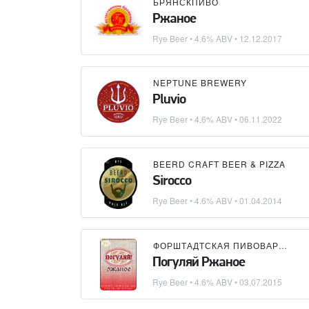
БРЯНСКПИВО
Ржаное
Rye Beer
• 4.6% ABV •
12.12.2017
NEPTUNE BREWERY
Pluvio
Rye Beer
• 4.6% ABV •
06.11.2022
BEERD CRAFT BEER & PIZZA
Sirocco
Rye Beer
• 4.6% ABV •
01.04.2014
ФОРШТАДТСКАЯ ПИВОВАРНЯ
Погуляй Ржаное
Rye Beer
• 4.6% ABV •
03.07.2015