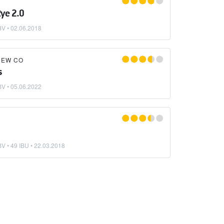
ye 2.0
BV •
02.06.2018
REW CO
s
BV •
05.06.2022
V • 49 IBU •
22.03.2018