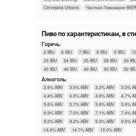
Cervejaria Urbana
Частная Пивоварня BIE
Пиво по характеристикам, в сти
Горечь:
2 IBU
6 IBU
7 IBU
8 IBU
9 IBU
1
23 IBU
24 IBU
25 IBU
28 IBU
29 IB
45 IBU
46 IBU
49 IBU
50 IBU
52 IB
Алкоголь:
2.9% ABV
3.0% ABV
3.2% ABV
3.3% A
4.4% ABV
4.5% ABV
4.6% ABV
4.7% A
5.6% ABV
5.7% ABV
5.8% ABV
5.9% A
6.9% ABV
7.0% ABV
7.1% ABV
7.4% A
9.0% ABV
9.2% ABV
9.3% ABV
9.5% A
14.6% ABV
14.7% ABV
15.0% ABV