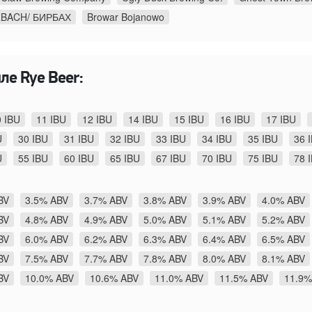
RBACH/ БИРБАХ
Browar Bojanowo
ле Rye Beer:
0 IBU
11 IBU
12 IBU
14 IBU
15 IBU
16 IBU
17 IBU
U
30 IBU
31 IBU
32 IBU
33 IBU
34 IBU
35 IBU
36 
U
55 IBU
60 IBU
65 IBU
67 IBU
70 IBU
75 IBU
78 
BV
3.5% ABV
3.7% ABV
3.8% ABV
3.9% ABV
4.0% ABV
BV
4.8% ABV
4.9% ABV
5.0% ABV
5.1% ABV
5.2% ABV
BV
6.0% ABV
6.2% ABV
6.3% ABV
6.4% ABV
6.5% ABV
BV
7.5% ABV
7.7% ABV
7.8% ABV
8.0% ABV
8.1% ABV
BV
10.0% ABV
10.6% ABV
11.0% ABV
11.5% ABV
11.9%