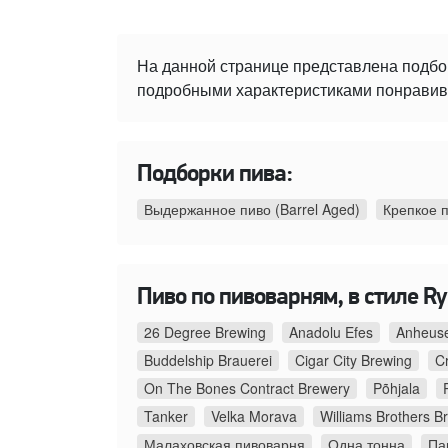
На данной странице представлена подбо
подробными характеристиками понравивше
Подборки пива:
Выдержанное пиво (Barrel Aged)
Крепкое 
Пиво по пивоварням, в стиле Ry
26 Degree Brewing
Anadolu Efes
Anheuse
Buddelship Brauerei
Cigar City Brewing
C
On The Bones Contract Brewery
Põhjala
Tanker
Velka Morava
Williams Brothers B
Малаховская пивоварня
Одна тонна
Па