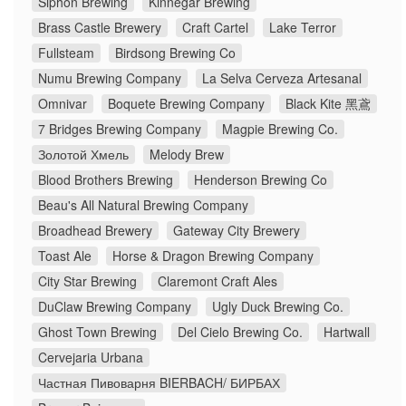
Siphon Brewing
Kinnegar Brewing
Brass Castle Brewery
Craft Cartel
Lake Terror
Fullsteam
Birdsong Brewing Co
Numu Brewing Company
La Selva Cerveza Artesanal
Omnivar
Boquete Brewing Company
Black Kite 黑鳶
7 Bridges Brewing Company
Magpie Brewing Co.
Золотой Хмель
Melody Brew
Blood Brothers Brewing
Henderson Brewing Co
Beau's All Natural Brewing Company
Broadhead Brewery
Gateway City Brewery
Toast Ale
Horse & Dragon Brewing Company
City Star Brewing
Claremont Craft Ales
DuClaw Brewing Company
Ugly Duck Brewing Co.
Ghost Town Brewing
Del Cielo Brewing Co.
Hartwall
Cervejaria Urbana
Частная Пивоварня BIERBACH/ БИРБАХ