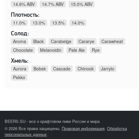
14.6% ABV
14.7% ABV
15.0% ABV
Плотность:
11.0%
13.0%
13.5%
14.0%
Солод:
Aroma
Black
Carabelge
Cararye
Carawheat
Chocolate
Melanoidin
Pale Ale
Rye
Хмель:
Aurora
Bobek
Cascade
Chinook
Jarrylo
Pekko
BEERS.SU - все о крафтовом пиве России и мира
© 2026 Все права защищены.
Правовая информация
.
Обработка
персональных данных