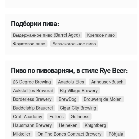
Подборки пива:
Выдержанное пиво (Barrel Aged)
Крепкое пиво
Фруктовое пиво
Безалкогольное пиво
Пиво по пивоварням, в стиле Rye Beer:
26 Degree Brewing
Anadolu Efes
Anheuser-Busch
Aukštaitijos Bravorai
Big Village Brewery
Borderless Brewery
BrewDog
Brouwerij de Molen
Buddelship Brauerei
Cigar City Brewing
Craft Academy
Fuller’s
Guinness
Hausmann Brewery
Heineken
Knightberg
Mikkeller
On The Bones Contract Brewery
Põhjala