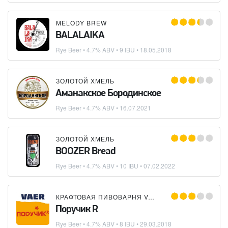
MELODY BREW
BALALAIKA
Rye Beer
• 4.7% ABV • 9 IBU •
18.05.2018
ЗОЛОТОЙ ХМЕЛЬ
Аманакское Бородинское
Rye Beer
• 4.7% ABV •
16.07.2021
ЗОЛОТОЙ ХМЕЛЬ
BOOZER Bread
Rye Beer
• 4.7% ABV • 10 IBU •
07.02.2022
КРАФТОВАЯ ПИВОВАРНЯ VAER
Поручик R
Rye Beer
• 4.7% ABV • 8 IBU •
29.03.2018