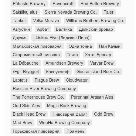
Pühaste Brewery
Ravencraft
Red Button Brewery
Sakiškių alus
Sierra Nevada Brewing Co.
Taler
Tanker
Velka Morava
Williams Brothers Brewing Co.
Августин
Арбат
Балтика
Двинский бровар
Друзья
Lidskoe Pivo (Лидское Пиво)
Малаховская пивоварня
Одна тонна
Пан Качын
Староместный пивовар
Точка
Хатні Бровар
La Débauche
Amundsen Brewery
Varvar Brew
Ægir Bryggeri
Косоухофф
Goose Island Beer Co.
Labietis
Plague Brew
Cloudwater
Russian River Brewing Company
The Porterhouse Brew Co.
Perennial Artisan Ales
Odd Side Ales
Magic Rock Brewing
Black Head Brew
Пивоварня Варяг
Odd Brew
Mad Brew
WooHa Brewing Company
Горьковская пивоварня
Прамень