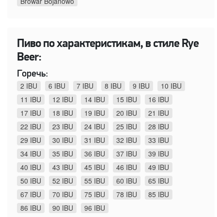
Browar Bojanowo
Пиво по характеристикам, в стиле Rye
Beer:
Горечь:
2 IBU
6 IBU
7 IBU
8 IBU
9 IBU
10 IBU
11 IBU
12 IBU
14 IBU
15 IBU
16 IBU
17 IBU
18 IBU
19 IBU
20 IBU
21 IBU
22 IBU
23 IBU
24 IBU
25 IBU
28 IBU
29 IBU
30 IBU
31 IBU
32 IBU
33 IBU
34 IBU
35 IBU
36 IBU
37 IBU
39 IBU
40 IBU
43 IBU
45 IBU
46 IBU
49 IBU
50 IBU
52 IBU
55 IBU
60 IBU
65 IBU
67 IBU
70 IBU
75 IBU
78 IBU
85 IBU
86 IBU
90 IBU
96 IBU