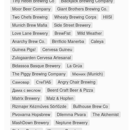
Tiny Rebel Brewing Co
Blackjack Brewing Company
Moor Beer Company
Giant Brothers Brewing Co.
Two Chefs Brewing
Wheaty Brewing Corps
HIISI
Munich Brew Mafia
Side Street Brewery
Love Lane Brewery
BrewFist
Wild Weather
Anarchy Brew Co.
Birrificio Manerba
Caleya
Guinea Pigs!
Cervesa Guineu
Zulogaarden Cervesa Artesanal
Bidassoa Basque Brewery
La Grúa
The Piggy Brewing Company
Мюних (Munich)
Самовар
СтеПАБ
Angry Chair Brewing
Дама с веслом
Beerd Craft Beer & Pizza
Matrix Brewery
Malz & Hopfen
Rizmajer Kézműves Sörfőzde
Bullhouse Brew Co
Pivovarna Hopsbrew
Dilemma Pivara
The Alchemist
MashDown Brewery
Neptune Brewery