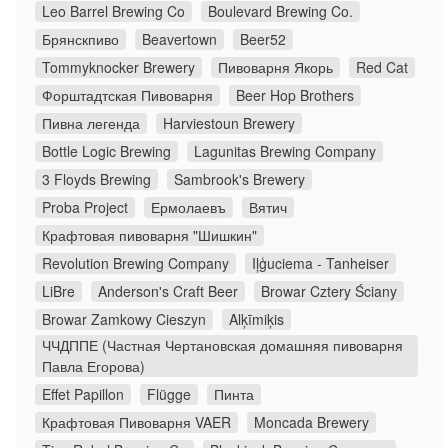
Leo Barrel Brewing Co
Boulevard Brewing Co.
Брянскпиво
Beavertown
Beer52
Tommyknocker Brewery
Пивоварня Якорь
Red Cat
Форштадтская Пивоварня
Beer Hop Brothers
Пивна легенда
Harviestoun Brewery
Bottle Logic Brewing
Lagunitas Brewing Company
3 Floyds Brewing
Sambrook's Brewery
Proba Project
Ермолаевъ
Вятич
Крафтовая пивоварня "Шишкин"
Revolution Brewing Company
Iļģuciema - Tanheiser
LiBre
Anderson's Craft Beer
Browar Cztery Ściany
Browar Zamkowy Cieszyn
Alķīmiķis
ЧЧДППЕ (Частная Чертановская домашняя пивоварня
Павла Егорова)
Effet Papillon
Flügge
Пинта
Крафтовая Пивоварня VAER
Moncada Brewery