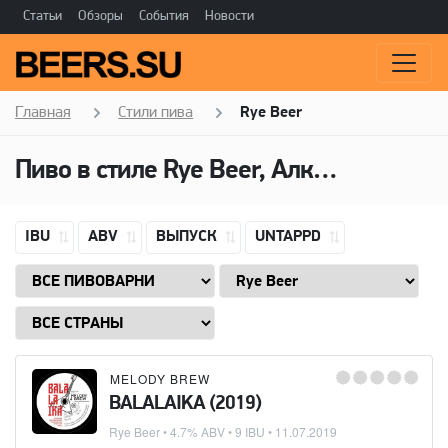
Статьи
Обзоры
События
Новости
Главная
Стили пива
Rye Beer
Пиво в стиле Rye Beer, Алкоголь: 4,7 ABV
IBU
ABV
ВЫПУСК
UNTAPPD
MELODY BREW
BALALAIKA (2019)
Rye Beer
• 4.7% ABV • 9 IBU •
11.07.2019