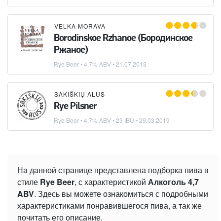
VELKA MORAVA
Borodinskoe Rzhanoe (Бородинское
Ржаное)
Rye Beer
• 4.7% ABV •
21.07.2013
SAKIŠKIŲ ALUS
Rye Pilsner
Rye Beer
• 4.7% ABV • 23 IBU •
29.03.2019
На данной странице представлена подборка пива в
стиле
Rye Beer
, с характеристикой
Алкоголь 4,7
ABV
. Здесь вы можете ознакомиться с подробными
характеристиками понравившегося пива, а так же
почитать его описание.