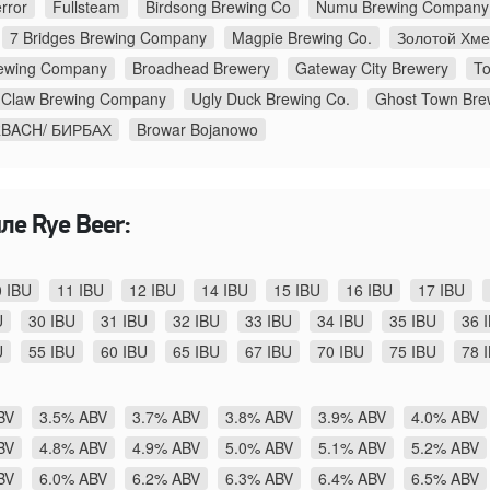
rror
Fullsteam
Birdsong Brewing Co
Numu Brewing Company
7 Bridges Brewing Company
Magpie Brewing Co.
Золотой Хме
Brewing Company
Broadhead Brewery
Gateway City Brewery
To
Claw Brewing Company
Ugly Duck Brewing Co.
Ghost Town Bre
RBACH/ БИРБАХ
Browar Bojanowo
ле Rye Beer:
0 IBU
11 IBU
12 IBU
14 IBU
15 IBU
16 IBU
17 IBU
U
30 IBU
31 IBU
32 IBU
33 IBU
34 IBU
35 IBU
36 
U
55 IBU
60 IBU
65 IBU
67 IBU
70 IBU
75 IBU
78 
BV
3.5% ABV
3.7% ABV
3.8% ABV
3.9% ABV
4.0% ABV
BV
4.8% ABV
4.9% ABV
5.0% ABV
5.1% ABV
5.2% ABV
BV
6.0% ABV
6.2% ABV
6.3% ABV
6.4% ABV
6.5% ABV