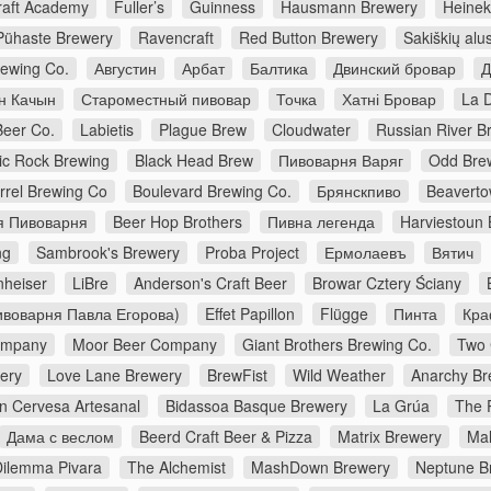
raft Academy
Fuller’s
Guinness
Hausmann Brewery
Heine
Pühaste Brewery
Ravencraft
Red Button Brewery
Sakiškių alu
rewing Co.
Августин
Арбат
Балтика
Двинский бровар
Д
н Качын
Староместный пивовар
Точка
Хатні Бровар
La 
Beer Co.
Labietis
Plague Brew
Cloudwater
Russian River 
c Rock Brewing
Black Head Brew
Пивоварня Варяг
Odd Bre
rrel Brewing Co
Boulevard Brewing Co.
Брянскпиво
Beavert
я Пивоварня
Beer Hop Brothers
Пивна легенда
Harviestoun
ng
Sambrook's Brewery
Proba Project
Ермолаевъ
Вятич
nheiser
LiBre
Anderson's Craft Beer
Browar Cztery Ściany
воварня Павла Егорова)
Effet Papillon
Flügge
Пинта
Кра
Company
Moor Beer Company
Giant Brothers Brewing Co.
Two 
wery
Love Lane Brewery
BrewFist
Wild Weather
Anarchy Br
n Cervesa Artesanal
Bidassoa Basque Brewery
La Grúa
The 
Дама с веслом
Beerd Craft Beer & Pizza
Matrix Brewery
Mal
Dilemma Pivara
The Alchemist
MashDown Brewery
Neptune B