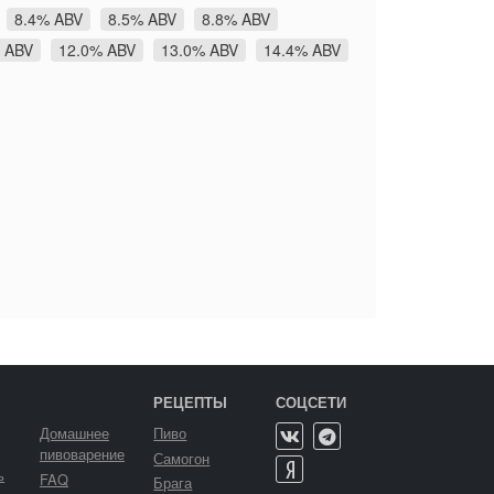
8.4% ABV
8.5% ABV
8.8% ABV
 ABV
12.0% ABV
13.0% ABV
14.4% ABV
РЕЦЕПТЫ
СОЦСЕТИ
Домашнее
Пиво
пивоварение
Самогон
ь
FAQ
Брага