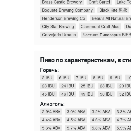
Brass Castle Brewery
Craft Cartel
Lake Te
Boquete Brewing Company
Black Kite 黑鳶
Henderson Brewing Co
Beau's All Natural 
City Star Brewing
Claremont Craft Ales
Du
Cervejaria Urbana
Частная Пивоварня BIE
Пиво по характеристикам, в сти
Горечь:
2 IBU
6 IBU
7 IBU
8 IBU
9 IBU
1
23 IBU
24 IBU
25 IBU
28 IBU
29 IB
45 IBU
46 IBU
49 IBU
50 IBU
52 IB
Алкоголь:
2.9% ABV
3.0% ABV
3.2% ABV
3.3% A
4.4% ABV
4.5% ABV
4.6% ABV
4.7% A
5.6% ABV
5.7% ABV
5.8% ABV
5.9% A