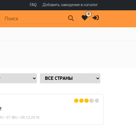
FAQ
Добавить заведение в каталог
0
Поиск:
e
V • 37 IBU •
08.12.2018