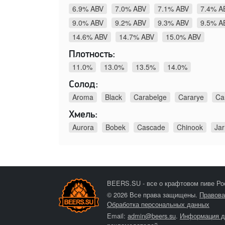
6.9% ABV
7.0% ABV
7.1% ABV
7.4% A
9.0% ABV
9.2% ABV
9.3% ABV
9.5% A
14.6% ABV
14.7% ABV
15.0% ABV
Плотность:
11.0%
13.0%
13.5%
14.0%
Солод:
Aroma
Black
Carabelge
Cararye
Ca
Хмель:
Aurora
Bobek
Cascade
Chinook
Jar
BEERS.SU - все о крафтовом пиве Ро
© 2026 Все права защищены.
Правова
Обработка персональных данных
Email:
admin@beers.su
.
Информация д