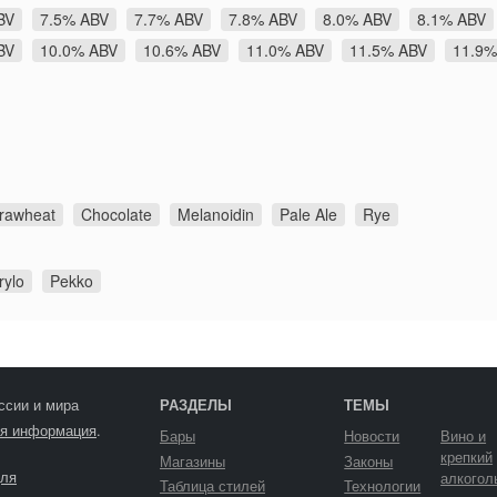
BV
7.5% ABV
7.7% ABV
7.8% ABV
8.0% ABV
8.1% ABV
BV
10.0% ABV
10.6% ABV
11.0% ABV
11.5% ABV
11.9%
rawheat
Chocolate
Melanoidin
Pale Ale
Rye
rylo
Pekko
ссии и мира
РАЗДЕЛЫ
ТЕМЫ
я информация
.
Бары
Новости
Вино и
крепкий
Магазины
Законы
ля
алкогол
Таблица стилей
Технологии