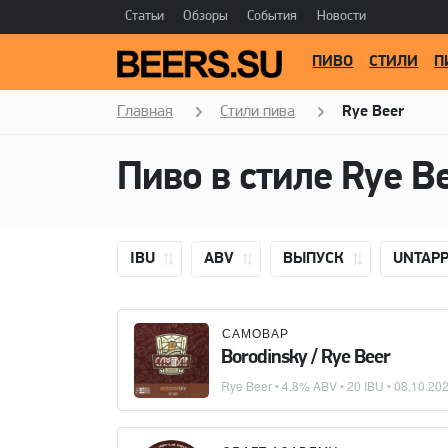
Статьи
Обзоры
События
Новости
ПИВО
СТИЛИ
П
Главная
Стили пива
Rye Beer
Пиво в стиле Rye B
IBU
ABV
ВЫПУСК
UNTAP
САМОВАР
Borodinsky / Rye Beer
Rye Beer
• 4.8% ABV • 20 IBU •
08.10.20