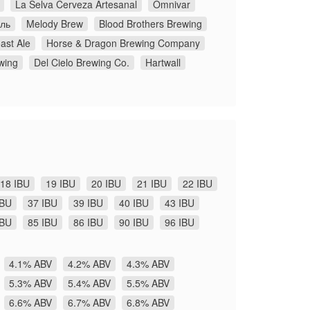
La Selva Cerveza Artesanal
Omnivar
ль
Melody Brew
Blood Brothers Brewing
ast Ale
Horse & Dragon Brewing Company
wing
Del Cielo Brewing Co.
Hartwall
18 IBU
19 IBU
20 IBU
21 IBU
22 IBU
IBU
37 IBU
39 IBU
40 IBU
43 IBU
IBU
85 IBU
86 IBU
90 IBU
96 IBU
4.1% ABV
4.2% ABV
4.3% ABV
5.3% ABV
5.4% ABV
5.5% ABV
6.6% ABV
6.7% ABV
6.8% ABV