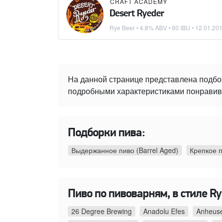
CRAFT ACADEMY
Desert Ryeder
Rye Beer
• 4.8% ABV • 60 IBU •
12.01.20
На данной странице представлена подбо
подробными характеристиками понравивше
Подборки пива:
Выдержанное пиво (Barrel Aged)
Крепкое 
Пиво по пивоварням, в стиле Ry
26 Degree Brewing
Anadolu Efes
Anheuse