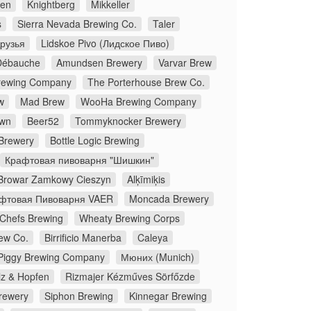
ken
Knightberg
Mikkeller
s
Sierra Nevada Brewing Co.
Taler
рузья
Lidskoe Pivo (Лидское Пиво)
Débauche
Amundsen Brewery
Varvar Brew
Brewing Company
The Porterhouse Brew Co.
w
Mad Brew
WooHa Brewing Company
own
Beer52
Tommyknocker Brewery
 Brewery
Bottle Logic Brewing
Крафтовая пивоварня "Шишкин"
Browar Zamkowy Cieszyn
Alķīmiķis
фтовая Пивоварня VAER
Moncada Brewery
Chefs Brewing
Wheaty Brewing Corps
ew Co.
Birrificio Manerba
Caleya
Piggy Brewing Company
Мюних (Munich)
z & Hopfen
Rizmajer Kézműves Sörfőzde
rewery
Siphon Brewing
Kinnegar Brewing