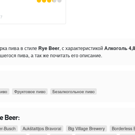
17
рка пива в стиле
Rye Beer
, с характеристикой
Алкоголь 4,
гося пива, а так же почитать его описание.
пиво
Фруктовое пиво
Безалкогольное пиво
e Beer:
r-Busch
Aukštaitijos Bravorai
Big Village Brewery
Borderless 