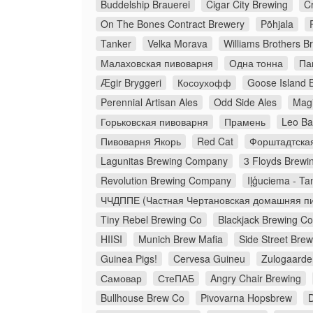
Buddelship Brauerei
Cigar City Brewing
C
On The Bones Contract Brewery
Põhjala
Tanker
Velka Morava
Williams Brothers B
Малаховская пивоварня
Одна тонна
Па
Ægir Bryggeri
Косоухофф
Goose Island 
Perennial Artisan Ales
Odd Side Ales
Magi
Горьковская пивоварня
Прамень
Leo Ba
Пивоварня Якорь
Red Cat
Форштадтска
Lagunitas Brewing Company
3 Floyds Brewi
Revolution Brewing Company
Iļģuciema - Ta
ЧЧДППЕ (Частная Чертановская домашняя пи
Tiny Rebel Brewing Co
Blackjack Brewing 
HIISI
Munich Brew Mafia
Side Street Bre
Guinea Pigs!
Cervesa Guineu
Zulogaarde
Самовар
СтеПАБ
Angry Chair Brewing
Bullhouse Brew Co
Pivovarna Hopsbrew