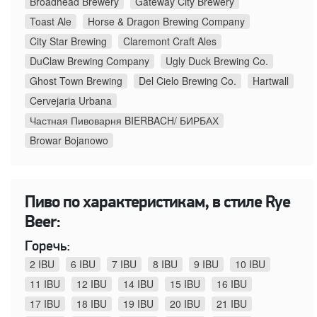
Broadhead Brewery
Gateway City Brewery
Toast Ale
Horse & Dragon Brewing Company
City Star Brewing
Claremont Craft Ales
DuClaw Brewing Company
Ugly Duck Brewing Co.
Ghost Town Brewing
Del Cielo Brewing Co.
Hartwall
Cervejaria Urbana
Частная Пивоварня BIERBACH/ БИРБАХ
Browar Bojanowo
Пиво по характеристикам, в стиле Rye
Beer:
Горечь:
2 IBU
6 IBU
7 IBU
8 IBU
9 IBU
10 IBU
11 IBU
12 IBU
14 IBU
15 IBU
16 IBU
17 IBU
18 IBU
19 IBU
20 IBU
21 IBU