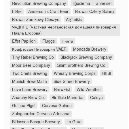
Revolution Brewing Company
Iļģuciema - Tanheiser
LiBre
Anderson's Craft Beer
Browar Cztery Ściany
Browar Zamkowy Cieszyn
Alķīmiķis
ЧЧДППЕ (Частная Чертановская домашняя пивоварня
Павла Егорова)
Effet Papillon
Flügge
Пинта
Крафтовая Пивоварня VAER
Moncada Brewery
Tiny Rebel Brewing Co
Blackjack Brewing Company
Moor Beer Company
Giant Brothers Brewing Co.
Two Chefs Brewing
Wheaty Brewing Corps
HIISI
Munich Brew Mafia
Side Street Brewery
Love Lane Brewery
BrewFist
Wild Weather
Anarchy Brew Co.
Birrificio Manerba
Caleya
Guinea Pigs!
Cervesa Guineu
Zulogaarden Cervesa Artesanal
Bidassoa Basque Brewery
La Grúa