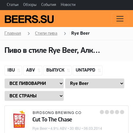
Статьи
Обзоры
События
Новости
Главная
Стили пива
Rye Beer
Пиво в стиле Rye Beer, Алкоголь: 4,9 ABV
IBU
ABV
ВЫПУСК
UNTAPPD
BIRDSONG BREWING CO
Cut To The Chase
Rye Beer
• 4.9% ABV • 30 IBU •
06.03.2014