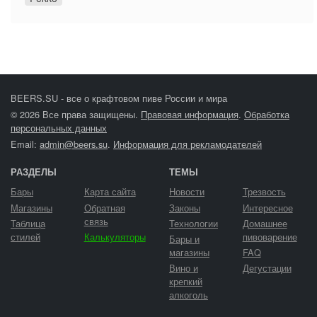
BEERS.SU - все о крафтовом пиве России и мира
© 2026 Все права защищены.
Правовая информация
.
Обработка
персональных данных
Email:
admin@beers.su
.
Информация для рекламодателей
РАЗДЕЛЫ
ТЕМЫ
Бары
Карта сайта
Новости
Трезвость
Магазины
Обратная
Законы
Интересное
связь
Таблица
Технологии
Домашнее
стилей
Калькуляторы
пивоварение
Бары и
магазины
FAQ
Вино и
Дегустации
крепкий
алкоголь