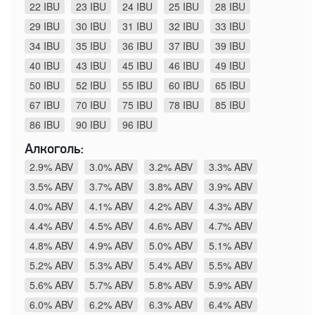
22 IBU
23 IBU
24 IBU
25 IBU
28 IBU
29 IBU
30 IBU
31 IBU
32 IBU
33 IBU
34 IBU
35 IBU
36 IBU
37 IBU
39 IBU
40 IBU
43 IBU
45 IBU
46 IBU
49 IBU
50 IBU
52 IBU
55 IBU
60 IBU
65 IBU
67 IBU
70 IBU
75 IBU
78 IBU
85 IBU
86 IBU
90 IBU
96 IBU
Алкоголь:
2.9% ABV
3.0% ABV
3.2% ABV
3.3% ABV
3.5% ABV
3.7% ABV
3.8% ABV
3.9% ABV
4.0% ABV
4.1% ABV
4.2% ABV
4.3% ABV
4.4% ABV
4.5% ABV
4.6% ABV
4.7% ABV
4.8% ABV
4.9% ABV
5.0% ABV
5.1% ABV
5.2% ABV
5.3% ABV
5.4% ABV
5.5% ABV
5.6% ABV
5.7% ABV
5.8% ABV
5.9% ABV
6.0% ABV
6.2% ABV
6.3% ABV
6.4% ABV