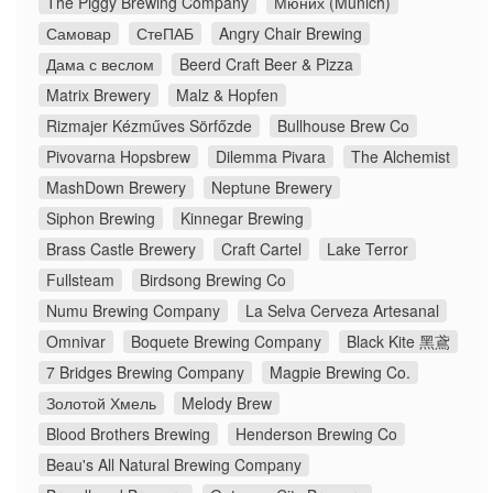
The Piggy Brewing Company
Мюних (Munich)
Самовар
СтеПАБ
Angry Chair Brewing
Дама с веслом
Beerd Craft Beer & Pizza
Matrix Brewery
Malz & Hopfen
Rizmajer Kézműves Sörfőzde
Bullhouse Brew Co
Pivovarna Hopsbrew
Dilemma Pivara
The Alchemist
MashDown Brewery
Neptune Brewery
Siphon Brewing
Kinnegar Brewing
Brass Castle Brewery
Craft Cartel
Lake Terror
Fullsteam
Birdsong Brewing Co
Numu Brewing Company
La Selva Cerveza Artesanal
Omnivar
Boquete Brewing Company
Black Kite 黑鳶
7 Bridges Brewing Company
Magpie Brewing Co.
Золотой Хмель
Melody Brew
Blood Brothers Brewing
Henderson Brewing Co
Beau's All Natural Brewing Company