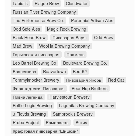
Labietis
Plague Brew
Cloudwater
Russian River Brewing Company
The Porterhouse Brew Co.
Perennial Artisan Ales
Odd Side Ales
Magic Rock Brewing
Black Head Brew
Пивоварня Варяг
Odd Brew
Mad Brew
WooHa Brewing Company
Горьковская пивоварня
Прамень
Leo Barrel Brewing Co
Boulevard Brewing Co.
Брянскпиво
Beavertown
Beer52
Tommyknocker Brewery
Пивоварня Якорь
Red Cat
Форштадтская Пивоварня
Beer Hop Brothers
Пивна легенда
Harviestoun Brewery
Bottle Logic Brewing
Lagunitas Brewing Company
3 Floyds Brewing
Sambrook's Brewery
Proba Project
Ермолаевъ
Вятич
Крафтовая пивоварня "Шишкин"