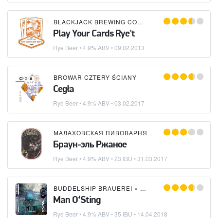
BLACKJACK BREWING COMPANY
Play Your Cards Rye't
Rye Beer
• 4.9% ABV •
09.02.2013
BROWAR CZTERY ŚCIANY
Cegła
Rye Beer
• 4.9% ABV •
03.02.2017
МАЛАХОВСКАЯ ПИВОВАРНЯ
Браун-эль Ржаное
Rye Beer
• 4.9% ABV • 23 IBU •
31.03.2017
BUDDELSHIP BRAUEREI
×
TO ØL
Man O‘Sting
Rye Beer
• 4.9% ABV • 35 IBU •
14.04.2018