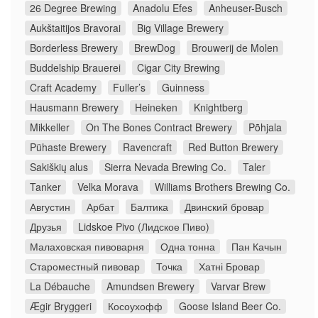
26 Degree Brewing
Anadolu Efes
Anheuser-Busch
Aukštaitijos Bravorai
Big Village Brewery
Borderless Brewery
BrewDog
Brouwerij de Molen
Buddelship Brauerei
Cigar City Brewing
Craft Academy
Fuller’s
Guinness
Hausmann Brewery
Heineken
Knightberg
Mikkeller
On The Bones Contract Brewery
Põhjala
Pühaste Brewery
Ravencraft
Red Button Brewery
Sakiškių alus
Sierra Nevada Brewing Co.
Taler
Tanker
Velka Morava
Williams Brothers Brewing Co.
Августин
Арбат
Балтика
Двинский бровар
Друзья
Lidskoe Pivo (Лидское Пиво)
Малаховская пивоварня
Одна тонна
Пан Качын
Староместный пивовар
Точка
Хатні Бровар
La Débauche
Amundsen Brewery
Varvar Brew
Ægir Bryggeri
Косоухофф
Goose Island Beer Co.