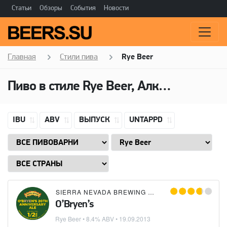
Статьи
Обзоры
События
Новости
Главная
Стили пива
Rye Beer
Пиво в стиле Rye Beer, Алкоголь: 8,4 ABV
IBU
ABV
ВЫПУСК
UNTAPPD
SIERRA NEVADA BREWING CO.
O’Bryen’s
Rye Beer
• 8.4% ABV •
19.09.2013