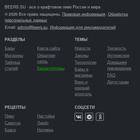
BEERS.SU - все о крафтовом пиве России и мира
© 2026 Все права защищены.
Правовая информация
.
Обработка
персональных данных
Email:
admin@beers.su
.
Информация для рекламодателей
РАЗДЕЛЫ
ТЕМЫ
Бары
Карта сайта
Новости
Трезвость
Магазины
Обратная
Законы
Интересное
связь
Таблица
Технологии
Домашнее
стилей
Калькуляторы
пивоварение
Бары и
магазины
FAQ
Вино и
Дегустации
крепкий
алкоголь
РЕЦЕПТЫ
СОЦСЕТИ
Пиво
Настойка
Самогон
Ликёр
Брага
Наливка