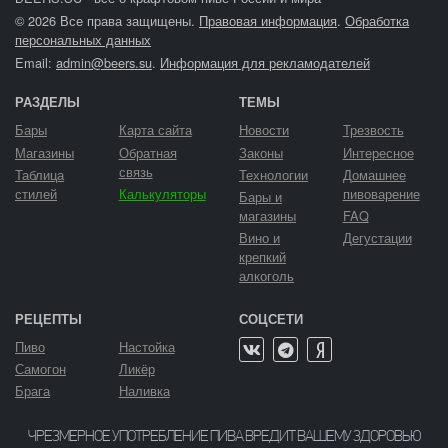
© 2026 Все права защищены.
Правовая информация
.
Обработка
персональных данных
Email:
admin@beers.su
.
Информация для рекламодателей
РАЗДЕЛЫ
ТЕМЫ
Бары
Карта сайта
Новости
Трезвость
Магазины
Обратная
Законы
Интересное
связь
Таблица
Технологии
Домашнее
стилей
Калькуляторы
пивоварение
Бары и
магазины
FAQ
Вино и
Дегустации
крепкий
алкоголь
РЕЦЕПТЫ
СОЦСЕТИ
Пиво
Настойка
Самогон
Ликёр
Брага
Наливка
ЧРЕЗМЕРНОЕ УПОТРЕБЛЕНИЕ ПИВА ВРЕДИТ ВАШЕМУ ЗДОРОВЬЮ