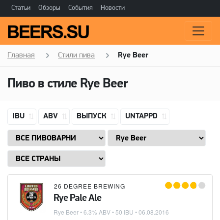
Статьи
Обзоры
События
Новости
Главная
Стили пива
Rye Beer
Пиво в стиле
Rye Beer
IBU
ABV
ВЫПУСК
UNTAPPD
26 DEGREE BREWING
Rye Pale Ale
Rye Beer
• 6.3% ABV • 50 IBU •
06.08.2016