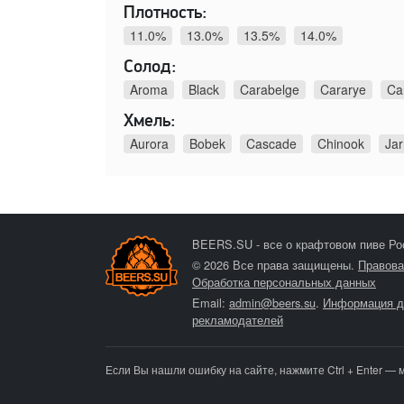
Плотность:
11.0%
13.0%
13.5%
14.0%
Солод:
Aroma
Black
Carabelge
Cararye
Ca
Хмель:
Aurora
Bobek
Cascade
Chinook
Jar
BEERS.SU - все о крафтовом пиве Ро
© 2026 Все права защищены.
Правова
Обработка персональных данных
Email:
admin@beers.su
.
Информация д
рекламодателей
Если Вы нашли ошибку на сайте, нажмите Ctrl + Enter — 