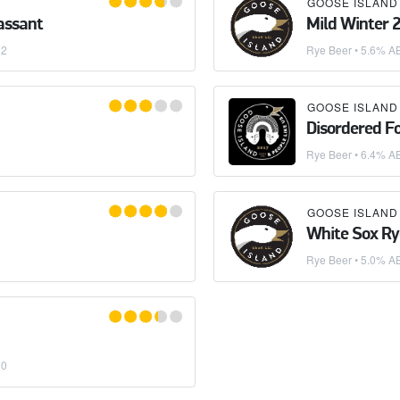
GOOSE ISLAND
Passant
Mild Winter 
12
Rye Beer
• 5.6% A
GOOSE ISLAND
Disordered F
Rye Beer
• 6.4% A
GOOSE ISLAND
White Sox Ry
Rye Beer
• 5.0% A
10