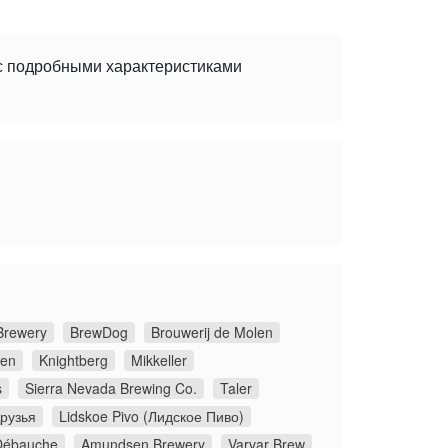
 с подробными характеристиками
Brewery
BrewDog
Brouwerij de Molen
ken
Knightberg
Mikkeller
s
Sierra Nevada Brewing Co.
Taler
рузья
Lidskoe Pivo (Лидское Пиво)
Débauche
Amundsen Brewery
Varvar Brew