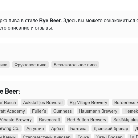
рка пива в стиле
Rye Beer
. Здесь вы можете ознакомиться
его описание и отзывы.
пиво
Фруктовое пиво
Безалкогольное пиво
e Beer:
r-Busch
Aukštaitijos Bravorai
Big Village Brewery
Borderless 
raft Academy
Fuller’s
Guinness
Hausmann Brewery
Heine
Pühaste Brewery
Ravencraft
Red Button Brewery
Sakiškių alu
rewing Co.
Августин
Арбат
Балтика
Двинский бровар
Д
н Качын
Староместный пивовар
Точка
Хатні Бровар
La 