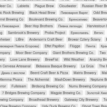
Beer Co.
Labietis
Plague Brew
Cloudwater
Russian River 
c Rock Brewing
Black Head Brew
Пивоварня Варяг
Odd Bre
rrel Brewing Co
Boulevard Brewing Co.
Брянскпиво
Beavert
я Пивоварня
Beer Hop Brothers
Пивна легенда
Harviestoun
ng
Sambrook's Brewery
Proba Project
Ермолаевъ
Вятич
nheiser
LiBre
Anderson's Craft Beer
Browar Cztery Ściany
воварня Павла Егорова)
Effet Papillon
Flügge
Пинта
Кра
Company
Moor Beer Company
Giant Brothers Brewing Co.
Two 
wery
Love Lane Brewery
BrewFist
Wild Weather
Anarchy Br
n Cervesa Artesanal
Bidassoa Basque Brewery
La Grúa
The 
Дама с веслом
Beerd Craft Beer & Pizza
Matrix Brewery
Mal
Dilemma Pivara
The Alchemist
MashDown Brewery
Neptune B
rror
Fullsteam
Birdsong Brewing Co
Numu Brewing Company
7 Bridges Brewing Company
Magpie Brewing Co.
Золотой Хме
Brewing Company
Broadhead Brewery
Gateway City Brewery
To
Claw Brewing Company
Ugly Duck Brewing Co.
Ghost Town Bre