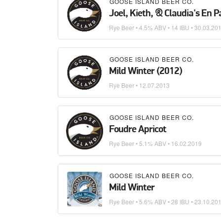
GOOSE ISLAND BEER CO.
Joel, Kieth, & Claudia's En 
Rye Beer
• 4.5% ABV • 14 IBU •
30.03.20
GOOSE ISLAND BEER CO.
Mild Winter (2012)
Rye Beer
•
12.07.2013
GOOSE ISLAND BEER CO.
Foudre Apricot
Rye Beer
• 5.1% ABV •
16.02.2019
GOOSE ISLAND BEER CO.
Mild Winter
Rye Beer
• 5.6% ABV • 28 IBU •
23.10.20