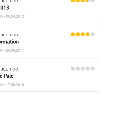
 BEER CO.
2013
BV •
06.04.2013
 BEER CO.
×
PEOPLE LIKE US
ormation
BV •
26.06.2017
 BEER CO.
e Pale
BV •
17.09.2019