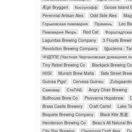
Ægir Bryggeri
Косоухофф
Goose Island 
Perennial Artisan Ales
Odd Side Ales
Magi
Горьковская пивоварня
Прамень
Leo Ba
Пивоварня Якорь
Red Cat
Форштадтска
Lagunitas Brewing Company
3 Floyds Brewi
Revolution Brewing Company
Iļģuciema - Ta
ЧЧДППЕ (Частная Чертановская домашняя пи
Tiny Rebel Brewing Co
Blackjack Brewing 
HIISI
Munich Brew Mafia
Side Street Bre
Guinea Pigs!
Cervesa Guineu
Zulogaarde
Самовар
СтеПАБ
Angry Chair Brewing
Bullhouse Brew Co
Pivovarna Hopsbrew
Brass Castle Brewery
Craft Cartel
Lake Te
Boquete Brewing Company
Black Kite 黑鳶
Henderson Brewing Co
Beau's All Natural 
City Star Brewing
Claremont Craft Ales
Du