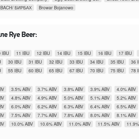
RBACH/ БИРБАХ
Browar Bojanowo
ле Rye Beer:
0 IBU
11 IBU
12 IBU
14 IBU
15 IBU
16 IBU
17 IBU
U
30 IBU
31 IBU
32 IBU
33 IBU
34 IBU
35 IBU
36 
U
55 IBU
60 IBU
65 IBU
67 IBU
70 IBU
75 IBU
78 
BV
3.5% ABV
3.7% ABV
3.8% ABV
3.9% ABV
4.0% ABV
BV
4.8% ABV
4.9% ABV
5.0% ABV
5.1% ABV
5.2% ABV
BV
6.0% ABV
6.2% ABV
6.3% ABV
6.4% ABV
6.5% ABV
BV
7.5% ABV
7.7% ABV
7.8% ABV
8.0% ABV
8.1% ABV
BV
10.0% ABV
10.6% ABV
11.0% ABV
11.5% ABV
11.9%