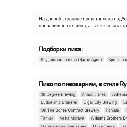
На данной странице представлена подбо
понравившегося пива, а так же почитать 
Подборки пива:
Выдержанное пиво (Barrel Aged)
Крепкое 
Пиво по пивоварням, в стиле Ry
26 Degree Brewing
Anadolu Efes
Anheuse
Buddelship Brauerei
Cigar City Brewing
C
On The Bones Contract Brewery
Põhjala
Tanker
Velka Morava
Williams Brothers B
Малаховская пивоварня
Одна тонна
Па