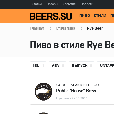
Статьи
Обзоры
События
Новости
ПИВО
СТИЛИ
П
Главная
Стили пива
Rye Beer
Пиво в стиле
Rye B
IBU
ABV
ВЫПУСК
UNTAP
GOOSE ISLAND BEER CO.
Public "House" Brew
Rye Beer
•
22.10.2011