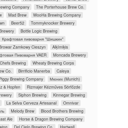
Brewing Company
The Porterhouse Brew Co.
w
Mad Brew
WooHa Brewing Company
own
Beer52
Tommyknocker Brewery
 Brewery
Bottle Logic Brewing
Крафтовая пивоварня "Шишкин"
Browar Zamkowy Cieszyn
Alķīmiķis
фтовая Пивоварня VAER
Moncada Brewery
Chefs Brewing
Wheaty Brewing Corps
ew Co.
Birrificio Manerba
Caleya
Piggy Brewing Company
Мюних (Munich)
z & Hopfen
Rizmajer Kézműves Sörfőzde
rewery
Siphon Brewing
Kinnegar Brewing
La Selva Cerveza Artesanal
Omnivar
ль
Melody Brew
Blood Brothers Brewing
ast Ale
Horse & Dragon Brewing Company
wing
Del Cielo Brewing Co.
Hartwall