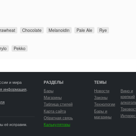
rawheat
Chocolate
Melanoidin
Pale Ale
Rye
rylo
Pekko
ссии и мира
РАЗДЕЛЫ
ТЕМЫ
я информация
.
Бары
Новости
Вино и
крепкий
Магазины
Законы
ля
алкогол
Таблица стилей
Технологии
Трезвос
Карта сайта
Бары и
Интерес
магазины
Обратная связь
Калькуляторы
мы её исправим.