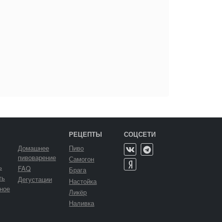
РЕЦЕПТЫ
СОЦСЕТИ
Домашнее
Пиво
пивоварение
Самогон
ь
FAQ
Брага
ть
Дегустации
Настойка
ное
Ликёр
Наливка