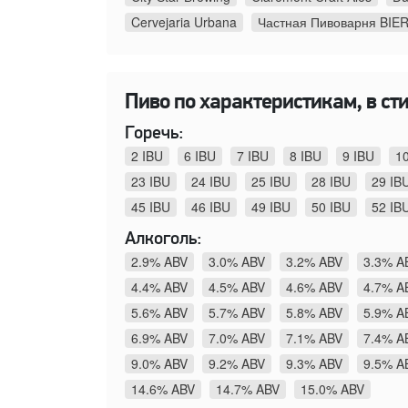
Cervejaria Urbana
Частная Пивоварня BIE
Пиво по характеристикам, в сти
Горечь:
2 IBU
6 IBU
7 IBU
8 IBU
9 IBU
1
23 IBU
24 IBU
25 IBU
28 IBU
29 IB
45 IBU
46 IBU
49 IBU
50 IBU
52 IB
Алкоголь:
2.9% ABV
3.0% ABV
3.2% ABV
3.3% A
4.4% ABV
4.5% ABV
4.6% ABV
4.7% A
5.6% ABV
5.7% ABV
5.8% ABV
5.9% A
6.9% ABV
7.0% ABV
7.1% ABV
7.4% A
9.0% ABV
9.2% ABV
9.3% ABV
9.5% A
14.6% ABV
14.7% ABV
15.0% ABV