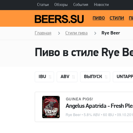
Статьи
Обзоры
События
Новости
ПИВО
СТИЛИ
П
Главная
Стили пива
Rye Beer
Пиво в стиле
Rye B
IBU
ABV
ВЫПУСК
UNTAP
GUINEA PIGS!
Angelus Apatrida - Fresh Pl
Rye Beer
• 5.8% ABV • 60 IBU •
09.10.20