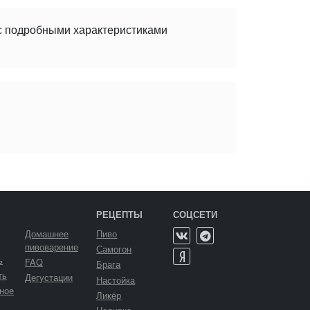
 с подробными характеристиками
РЕЦЕПТЫ
СОЦСЕТИ
Домашнее
Пиво
пивоварение
Самогон
ь
FAQ
Брага
ть
Дегустации
Настойка
ное
Ликёр