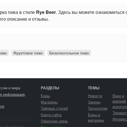
рка пива в стиле
Rye Beer
. Здесь вы можете ознакомиться
его описание и отзывы.
пиво
Фруктовое пиво
Безалкогольное пиво
ссии и мира
РАЗДЕЛЫ
ТЕМЫ
я информация
.
Бары
Новости
Вино и
крепкий
Магазины
Законы
ля
алкогол
Таблица стилей
Технологии
Трезвос
Карта сайта
Бары и
Интерес
магазины
Обратная связь