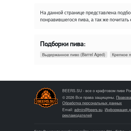
На данной странице представлена подбо
понравившегося пива, а так же почитать 
Подборки пива:
Выдержанное пиво (Barrel Aged)
Крепкое 
BEERS.SU - все о крафтовом пиве Ро
© 2026 Все права защищены.
Правова
Обработка персональных данных
Email:
admin@beers.su
.
Информация д
рекламодателей