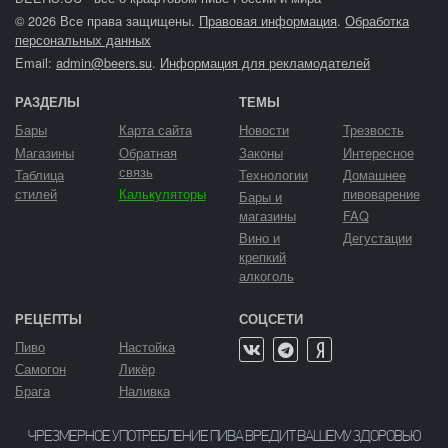
© 2026 Все права защищены.
Правовая информация
.
Обработка
персональных данных
Email:
admin@beers.su
.
Информация для рекламодателей
РАЗДЕЛЫ
ТЕМЫ
Бары
Карта сайта
Новости
Трезвость
Магазины
Обратная
Законы
Интересное
связь
Таблица
Технологии
Домашнее
стилей
Калькуляторы
пивоварение
Бары и
магазины
FAQ
Вино и
Дегустации
крепкий
алкоголь
РЕЦЕПТЫ
СОЦСЕТИ
Пиво
Настойка
Самогон
Ликёр
Брага
Наливка
ЧРЕЗМЕРНОЕ УПОТРЕБЛЕНИЕ ПИВА ВРЕДИТ ВАШЕМУ ЗДОРОВЬЮ