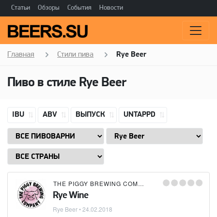
Статьи
Обзоры
События
Новости
Главная
Стили пива
Rye Beer
Пиво в стиле
Rye Beer
IBU
ABV
ВЫПУСК
UNTAPPD
THE PIGGY BREWING COMPANY
Rye Wine
Rye Beer
•
24.02.2018