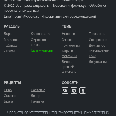
© 2026 Все права защищены.
Правовая информация
.
Обработка
персональных данных
Email:
admin@beers.su
.
Информация для рекламодателей
РАЗДЕЛЫ
ТЕМЫ
Бары
Карта сайта
Новости
Трезвость
Магазины
Обратная
Законы
Интересное
связь
Таблица
Технологии
Домашнее
стилей
Калькуляторы
пивоварение
Бары и
магазины
FAQ
Вино и
Дегустации
крепкий
алкоголь
РЕЦЕПТЫ
СОЦСЕТИ
Пиво
Настойка
Самогон
Ликёр
Брага
Наливка
ЧРЕЗМЕРНОЕ УПОТРЕБЛЕНИЕ ПИВА ВРЕДИТ ВАШЕМУ ЗДОРОВЬЮ