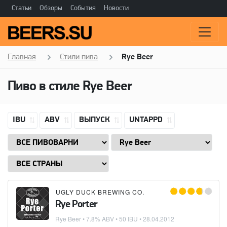
Статьи
Обзоры
События
Новости
Главная
Стили пива
Rye Beer
Пиво в стиле
Rye Beer
IBU
ABV
ВЫПУСК
UNTAPPD
UGLY DUCK BREWING CO.
Rye Porter
Rye Beer
• 7.8% ABV • 50 IBU •
28.04.2012