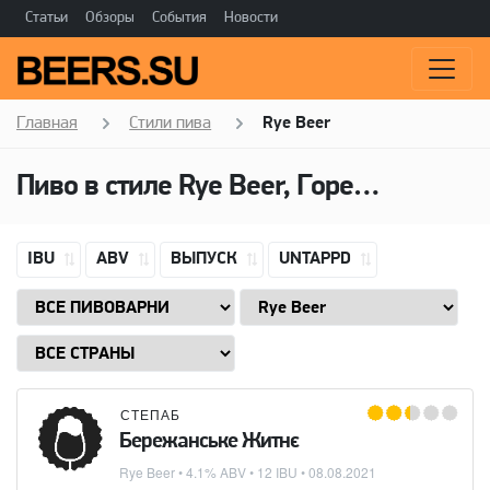
Статьи
Обзоры
События
Новости
Главная
Стили пива
Rye Beer
Пиво в стиле Rye Beer, Горечь: 12 IBU
IBU
ABV
ВЫПУСК
UNTAPPD
СТЕПАБ
Бережанське Житнє
Rye Beer
• 4.1% ABV • 12 IBU •
08.08.2021