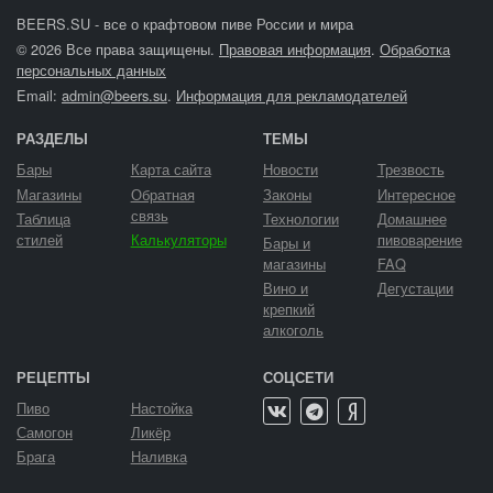
BEERS.SU - все о крафтовом пиве России и мира
© 2026 Все права защищены.
Правовая информация
.
Обработка
персональных данных
Email:
admin@beers.su
.
Информация для рекламодателей
РАЗДЕЛЫ
ТЕМЫ
Бары
Карта сайта
Новости
Трезвость
Магазины
Обратная
Законы
Интересное
связь
Таблица
Технологии
Домашнее
стилей
Калькуляторы
пивоварение
Бары и
магазины
FAQ
Вино и
Дегустации
крепкий
алкоголь
РЕЦЕПТЫ
СОЦСЕТИ
Пиво
Настойка
Самогон
Ликёр
Брага
Наливка