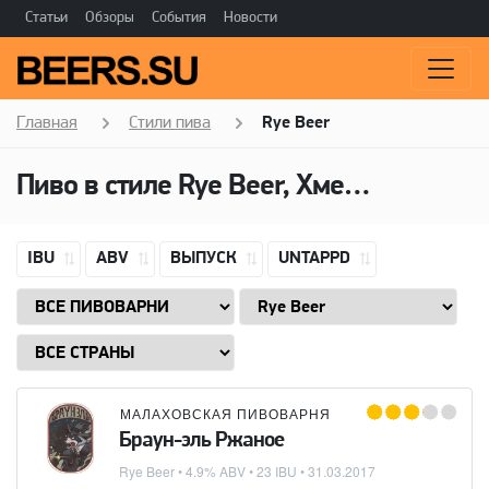
Статьи
Обзоры
События
Новости
Главная
Стили пива
Rye Beer
Пиво в стиле Rye Beer, Хмель: Bobek
IBU
ABV
ВЫПУСК
UNTAPPD
МАЛАХОВСКАЯ ПИВОВАРНЯ
Браун-эль Ржаное
Rye Beer
• 4.9% ABV • 23 IBU •
31.03.2017