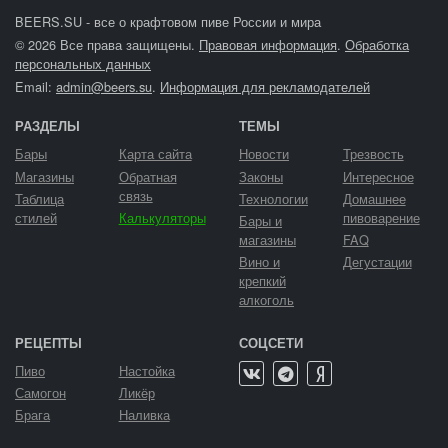
BEERS.SU - все о крафтовом пиве России и мира
© 2026 Все права защищены.
Правовая информация
.
Обработка
персональных данных
Email:
admin@beers.su
.
Информация для рекламодателей
РАЗДЕЛЫ
ТЕМЫ
Бары
Карта сайта
Новости
Трезвость
Магазины
Обратная
Законы
Интересное
связь
Таблица
Технологии
Домашнее
стилей
Калькуляторы
пивоварение
Бары и
магазины
FAQ
Вино и
Дегустации
крепкий
алкоголь
РЕЦЕПТЫ
СОЦСЕТИ
Пиво
Настойка
Самогон
Ликёр
Брага
Наливка