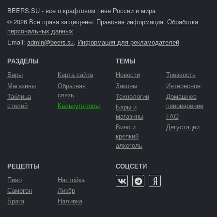
BEERS.SU - все о крафтовом пиве России и мира
© 2026 Все права защищены.
Правовая информация
.
Обработка
персональных данных
Email:
admin@beers.su
.
Информация для рекламодателей
РАЗДЕЛЫ
ТЕМЫ
Бары
Карта сайта
Новости
Трезвость
Магазины
Обратная
Законы
Интересное
связь
Таблица
Технологии
Домашнее
стилей
Калькуляторы
пивоварение
Бары и
магазины
FAQ
Вино и
Дегустации
крепкий
алкоголь
РЕЦЕПТЫ
СОЦСЕТИ
Пиво
Настойка
Самогон
Ликёр
Брага
Наливка