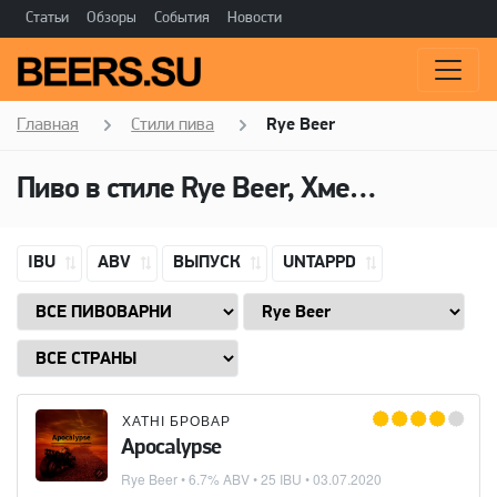
Статьи
Обзоры
События
Новости
Главная
Стили пива
Rye Beer
Пиво в стиле Rye Beer, Хмель: Jarrylo
IBU
ABV
ВЫПУСК
UNTAPPD
ХАТНІ БРОВАР
Apocalypse
Rye Beer
• 6.7% ABV • 25 IBU •
03.07.2020