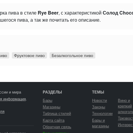
рка пива в стиле
Rye Beer
, с характеристикой
Солод Choco
гося пива, а так же почитать его описание.
пиво
Фруктовое пиво
Безалкогольное пиво
ссии и мира
РАЗДЕЛЫ
ТЕМЫ
я информация
.
Бары
Новости
Вино и
крепкий
Магазины
Законы
ля
алкогол
Таблица стилей
Технологии
Трезвос
Карта сайта
Бары и
Интерес
магазины
Обратная связь