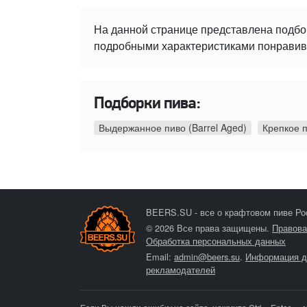
На данной странице представлена подбо
подробными характеристиками понравивше
Подборки пива:
Выдержанное пиво (Barrel Aged)
Крепкое 
BEERS.SU - все о крафтовом пиве Ро
© 2026 Все права защищены.
Правова
Обработка персональных данных
Email:
admin@beers.su
.
Информация д
рекламодателей