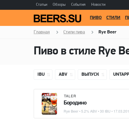
Статьи
Обзоры
События
Новости
ПИВО
СТИЛИ
П
Главная
Стили пива
Rye Beer
Пиво в стиле Rye Be
IBU
ABV
ВЫПУСК
UNTAP
TALER
Бородино
Rye Beer
• 5.2% ABV • 30 IBU •
17.03.20