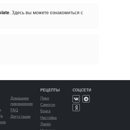
late
. Здесь вы можете ознакомиться с
РЕЦЕПТЫ
СОЦСЕТИ
Домашнее
Пиво
пивоварение
Самогон
ь
FAQ
Брага
ть
Дегустации
Настойка
ное
Ликёр