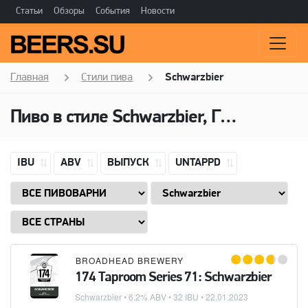
Статьи
Обзоры
События
Новости
Главная
Стили пива
Schwarzbier
Пиво в стиле Schwarzbier, Горечь: 32 IBU
IBU
ABV
ВЫПУСК
UNTAPPD
BROADHEAD BREWERY
174 Taproom Series 71: Schwarzbier
Schwarzbier
• 6.2% ABV • 32 IBU •
22.01.2023