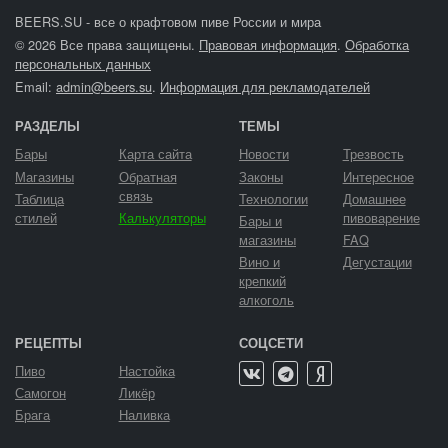
BEERS.SU - все о крафтовом пиве России и мира
© 2026 Все права защищены.
Правовая информация
.
Обработка
персональных данных
Email:
admin@beers.su
.
Информация для рекламодателей
РАЗДЕЛЫ
ТЕМЫ
Бары
Карта сайта
Новости
Трезвость
Магазины
Обратная
Законы
Интересное
связь
Таблица
Технологии
Домашнее
стилей
Калькуляторы
пивоварение
Бары и
магазины
FAQ
Вино и
Дегустации
крепкий
алкоголь
РЕЦЕПТЫ
СОЦСЕТИ
Пиво
Настойка
Самогон
Ликёр
Брага
Наливка