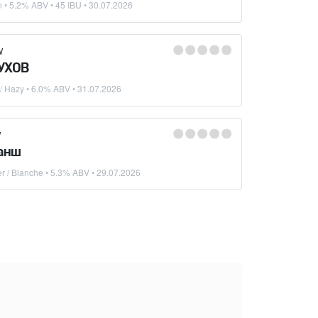
n
• 5.2% ABV • 45 IBU •
30.07.2026
W
УХОВ
/ Hazy
• 6.0% ABV •
31.07.2026
W
ланш
er / Blanche
• 5.3% ABV •
29.07.2026