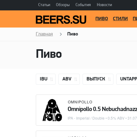
Статьи
Обзоры
События
Новости
ПИВО
СТИЛИ
П
Главная
Пиво
Пиво
IBU
ABV
ВЫПУСК
UNTAP
OMNIPOLLO
Omnipollo 0.5 Nebuchadnaz
IPA - Imperial / Double
• 0.5% ABV •
31.07