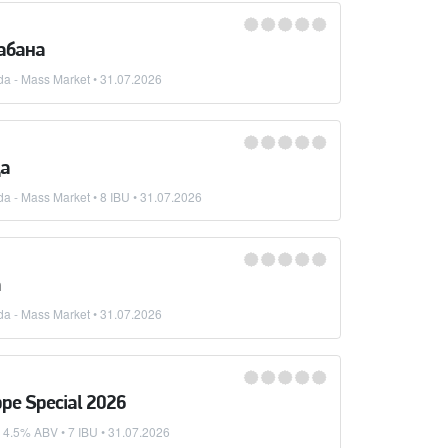
абана
da - Mass Market
•
31.07.2026
ца
da - Mass Market
• 8 IBU •
31.07.2026
а
da - Mass Market
•
31.07.2026
ppe Special 2026
 4.5% ABV • 7 IBU •
31.07.2026