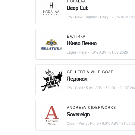
HOPALAA
Deep Cut
IPA - New England / Hazy
• 7.0% ABV •
31
БАЛТИКА
Живо Пенно
Lager - Pale
• 4.0% ABV •
01.08.2026
GELLERT & WILD GOAT
Ледокол
IPA - Cold
• 5.0% ABV • 50 IBU •
31.07.20
ANDREEV CIDERWORKS
Sovereign
Cider - Perry / Poiré
• 6.0% ABV •
31.07.2