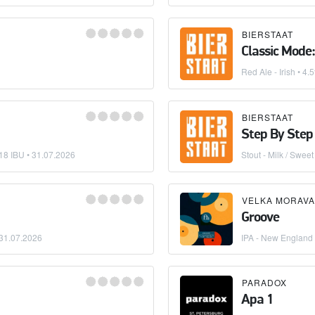
BIERSTAAT
Classic Mode:
Red Ale - Irish
• 4.
BIERSTAAT
Step By Step
18 IBU •
31.07.2026
Stout - Milk / Sweet
VELKA MORAVA
Groove
31.07.2026
IPA - New England 
PARADOX
Apa 1