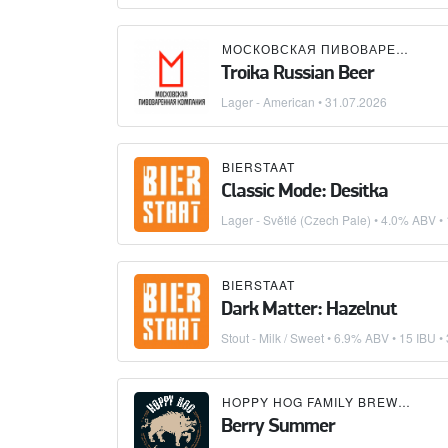
МОСКОВСКАЯ ПИВОВАРЕННАЯ КОМПАНИЯ (МПК)
Troika Russian Beer
Lager - American
•
31.07.2026
BIERSTAAT
Classic Mode: Desitka
Lager - Světlé (Czech Pale)
• 4.0% ABV • 
BIERSTAAT
Dark Matter: Hazelnut
Stout - Milk / Sweet
• 6.9% ABV • 15 IBU •
HOPPY HOG FAMILY BREWERY
Berry Summer