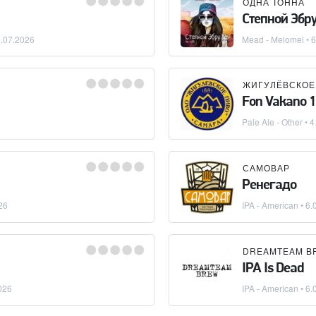
ОДНА ТОННА
Степной Эбру
.07.2026
Mead - Melomel
• 
ЖИГУЛЁВСКОЕ
Fon Vakano 
Pale Ale - Other
• 4
САМОВАР
Ренегадо
26
IPA - American
• 6.
DREAMTEAM B
IPA Is Dead
026
IPA - American
• 6.