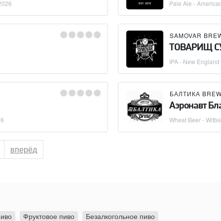
2026
Pale Ale - America
SAMOVAR BRE
ТОВАРИЩ С
IPA - New England 
БАЛТИКА BRE
Аэронавт Б
26
Wheat Beer - Witbi
ница
вперёд
пиво
Фруктовое пиво
Безалкогольное пиво