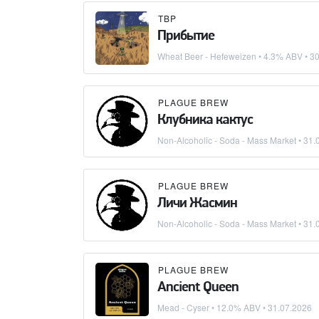
TBP
Прибытие
Wheat Beer - Hefeweizen
• 4.3% ABV •
30
PLAGUE BREW
Клубника кактус
Non-Alcoholic - Soda - Mass Market
•
31.
PLAGUE BREW
Личи Жасмин
Non-Alcoholic - Soda - Mass Market
•
31.
PLAGUE BREW
Ancient Queen
Mead - Cyser
• 12.0% ABV •
31.07.2026