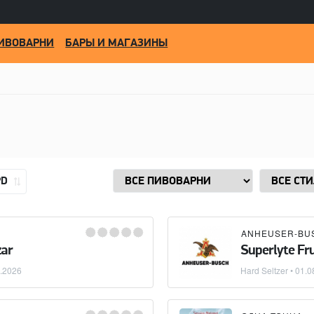
ИВОВАРНИ
БАРЫ И МАГАЗИНЫ
PD
ANHEUSER-BU
zar
Superlyte Fr
.2026
Hard Seltzer
•
01.0