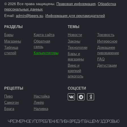
© 2026 Все права защищены.
Правовая информация
.
Обработка
персональных данных
Email:
admin@beers.su
.
Информация для рекламодателей
РАЗДЕЛЫ
ТЕМЫ
Бары
Карта сайта
Новости
Трезвость
Магазины
Обратная
Законы
Интересное
связь
Таблица
Технологии
Домашнее
стилей
Калькуляторы
пивоварение
Бары и
магазины
FAQ
Вино и
Дегустации
крепкий
алкоголь
РЕЦЕПТЫ
СОЦСЕТИ
Пиво
Настойка
Самогон
Ликёр
Брага
Наливка
ЧРЕЗМЕРНОЕ УПОТРЕБЛЕНИЕ ПИВА ВРЕДИТ ВАШЕМУ ЗДОРОВЬЮ