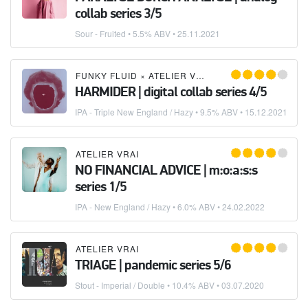
collab series 3/5
Sour - Fruited
• 5.5% ABV •
25.11.2021
FUNKY FLUID
×
ATELIER VRAI
HARMIDER | digital collab series 4/5
IPA - Triple New England / Hazy
• 9.5% ABV •
15.12.2021
ATELIER VRAI
NO FINANCIAL ADVICE | m:o:a:s:s
series 1/5
IPA - New England / Hazy
• 6.0% ABV •
24.02.2022
ATELIER VRAI
TRIAGE | pandemic series 5/6
Stout - Imperial / Double
• 10.4% ABV •
03.07.2020