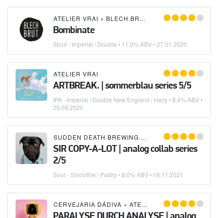
ATELIER VRAI
×
BLECH.BRUT
Bombinate
Stout - Imperial / Double
• 11.0% ABV •
27.01.2020
ATELIER VRAI
ARTBREAK. | sommerblau series 5/5
IPA - Imperial / Double New England / Hazy
• 8.4% ABV •
25.09.2020
SUDDEN DEATH BREWING CO.
×
ATELIER VRAI
SIR COPY-A-LOT | analog collab series
2/5
Sour - Smoothie / Pastry
• 8.0% ABV •
16.11.2021
CERVEJARIA DÁDIVA
×
ATELIER VRAI
PARALYSE DURCH ANALYSE | analog