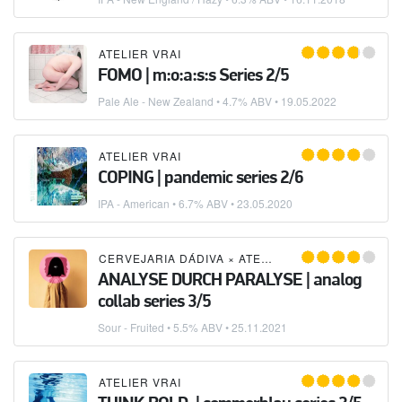
ATELIER VRAI
FOMO | m:o:a:s:s Series 2/5
Pale Ale - New Zealand
• 4.7% ABV •
19.05.2022
ATELIER VRAI
COPING | pandemic series 2/6
IPA - American
• 6.7% ABV •
23.05.2020
CERVEJARIA DÁDIVA
×
ATELIER VRAI
ANALYSE DURCH PARALYSE | analog
collab series 3/5
Sour - Fruited
• 5.5% ABV •
25.11.2021
ATELIER VRAI