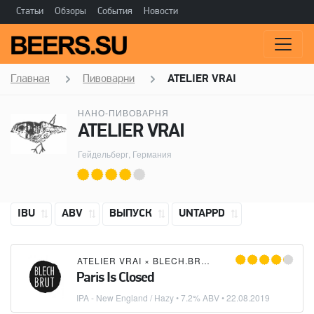
Статьи
Обзоры
События
Новости
Главная
Пивоварни
ATELIER VRAI
НАНО-ПИВОВАРНЯ
ATELIER VRAI
Гейдельберг, Германия
IBU
ABV
ВЫПУСК
UNTAPPD
ATELIER VRAI
×
BLECH.BRUT
Paris Is Closed
IPA - New England / Hazy
• 7.2% ABV •
22.08.2019