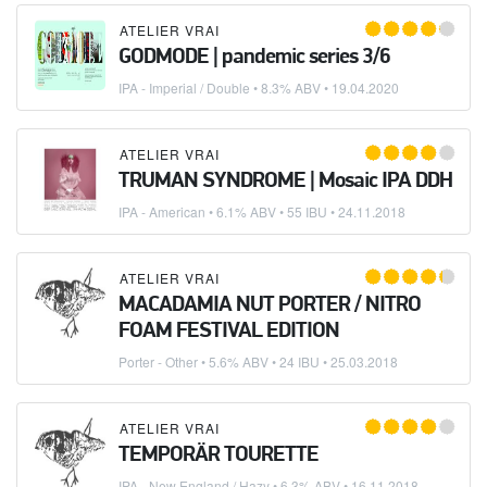
ATELIER VRAI
GODMODE | pandemic series 3/6
IPA - Imperial / Double
• 8.3% ABV •
19.04.2020
ATELIER VRAI
TRUMAN SYNDROME | Mosaic IPA DDH
IPA - American
• 6.1% ABV • 55 IBU •
24.11.2018
ATELIER VRAI
MACADAMIA NUT PORTER / NITRO
FOAM FESTIVAL EDITION
Porter - Other
• 5.6% ABV • 24 IBU •
25.03.2018
ATELIER VRAI
TEMPORÄR TOURETTE
IPA - New England / Hazy
• 6.3% ABV •
16.11.2018