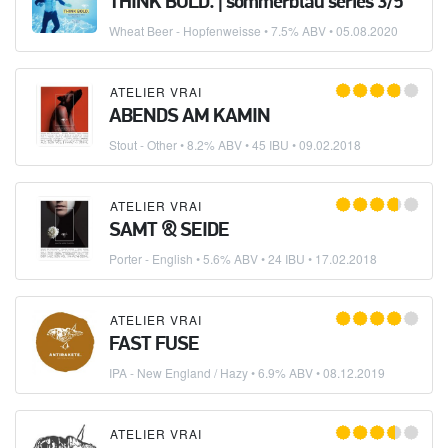
THINK BOLD. | sommerblau series 3/5
Wheat Beer - Hopfenweisse
• 7.5% ABV •
05.08.2020
ATELIER VRAI
ABENDS AM KAMIN
Stout - Other
• 8.2% ABV • 45 IBU •
09.02.2018
ATELIER VRAI
SAMT & SEIDE
Porter - English
• 5.6% ABV • 24 IBU •
17.02.2018
ATELIER VRAI
FAST FUSE
IPA - New England / Hazy
• 6.9% ABV •
08.12.2019
ATELIER VRAI