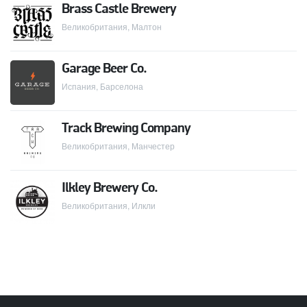
Brass Castle Brewery
Великобритания, Малтон
Garage Beer Co.
Испания, Барселона
Track Brewing Company
Великобритания, Манчестер
Ilkley Brewery Co.
Великобритания, Илкли