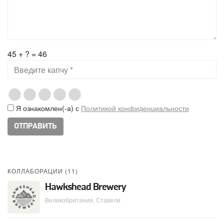
45 + ? = 46
Я ознакомлен(-а) с
Политикой конфиденциальности
КОЛЛАБОРАЦИИ (
11
)
Hawkshead Brewery
Великобритания, Ставели