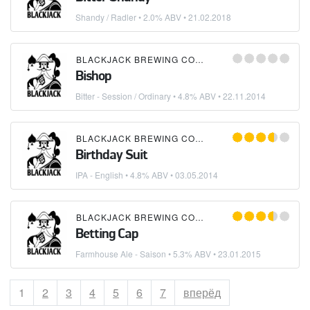
Shandy / Radler
• 2.0% ABV •
21.02.2018
BLACKJACK BREWING COMPANY
Bishop
Bitter - Session / Ordinary
• 4.8% ABV •
22.11.2014
BLACKJACK BREWING COMPANY
Birthday Suit
IPA - English
• 4.8% ABV •
03.05.2014
BLACKJACK BREWING COMPANY
×
ILKLEY BREWE
Betting Cap
Farmhouse Ale - Saison
• 5.3% ABV •
23.01.2015
Страница
1
Страница
2
Страница
3
Страница
4
Страница
5
Страница
6
Страница
7
вперёд