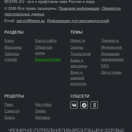
BEERS.SU - все о крафтовом пиве России и мира
© 2026 Все права защищены.
Правовая информация
.
Обработка
персональных данных
Email:
admin@beers.su
.
Информация для рекламодателей
РАЗДЕЛЫ
ТЕМЫ
Бары
Карта сайта
Новости
Трезвость
Магазины
Обратная
Законы
Интересное
связь
Таблица
Технологии
Домашнее
стилей
Калькуляторы
пивоварение
Бары и
магазины
FAQ
Вино и
Дегустации
крепкий
алкоголь
РЕЦЕПТЫ
СОЦСЕТИ
Пиво
Настойка
Самогон
Ликёр
Брага
Наливка
ЧРЕЗМЕРНОЕ УПОТРЕБЛЕНИЕ ПИВА ВРЕДИТ ВАШЕМУ ЗДОРОВЬЮ