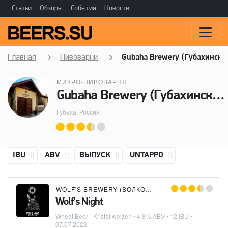
Статьи
Обзоры
События
Новости
Главная
Пивоварни
Gubaha Brewery (Губахинска
МИКРО-ПИВОВАРНЯ
Gubaha Brewery (Губахинская Пивоварня)
Губаха, Россия
IBU
ABV
ВЫПУСК
UNTAPPD
WOLF'S BREWERY (ВОЛКОВСКАЯ ПИВОВАРНЯ)
×
Wolf's Night
Wheat Beer - Kristallweizen
• 4.8% ABV • 12 IBU •
07.07.2023