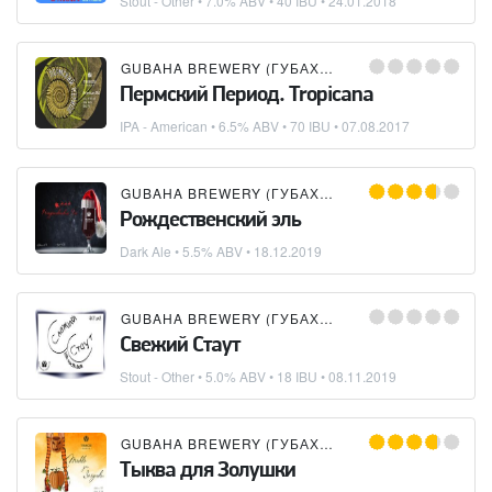
Stout - Other
• 7.0% ABV • 40 IBU •
24.01.2018
GUBAHA BREWERY (ГУБАХИНСКАЯ ПИВОВАРНЯ)
Пермский Период. Tropicana
IPA - American
• 6.5% ABV • 70 IBU •
07.08.2017
GUBAHA BREWERY (ГУБАХИНСКАЯ ПИВОВАРНЯ)
Рождественский эль
Dark Ale
• 5.5% ABV •
18.12.2019
GUBAHA BREWERY (ГУБАХИНСКАЯ ПИВОВАРНЯ)
Свежий Стаут
Stout - Other
• 5.0% ABV • 18 IBU •
08.11.2019
GUBAHA BREWERY (ГУБАХИНСКАЯ ПИВОВАРНЯ)
Тыква для Золушки