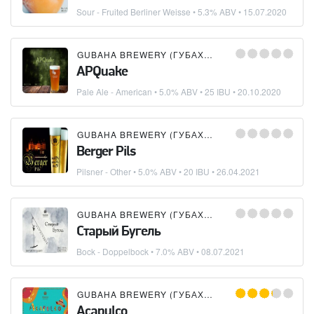
Sour - Fruited Berliner Weisse
• 5.3% ABV •
15.07.2020
GUBAHA BREWERY (ГУБАХИНСКАЯ ПИВОВАРНЯ)
APQuake
Pale Ale - American
• 5.0% ABV • 25 IBU •
20.10.2020
GUBAHA BREWERY (ГУБАХИНСКАЯ ПИВОВАРНЯ)
Berger Pils
Pilsner - Other
• 5.0% ABV • 20 IBU •
26.04.2021
GUBAHA BREWERY (ГУБАХИНСКАЯ ПИВОВАРНЯ)
Старый Бугель
Bock - Doppelbock
• 7.0% ABV •
08.07.2021
GUBAHA BREWERY (ГУБАХИНСКАЯ ПИВОВАРНЯ)
Acapulco