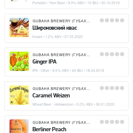
Pumpkin / Yam Beer
• 6.0% ABV • 10 IBU •
30.10.2019
GUBAHA BREWERY (ГУБАХИНСКАЯ ПИВОВАРНЯ)
Широковский квас
Kvass
• 1.2% ABV •
07.05.2020
GUBAHA BREWERY (ГУБАХИНСКАЯ ПИВОВАРНЯ)
Ginger IPA
IPA - Other
• 8.0% ABV • 40 IBU •
18.04.2019
GUBAHA BREWERY (ГУБАХИНСКАЯ ПИВОВАРНЯ)
Caramel Weizen
Wheat Beer - Hefeweizen
• 5.0% ABV •
06.01.2020
GUBAHA BREWERY (ГУБАХИНСКАЯ ПИВОВАРНЯ)
Berliner Peach