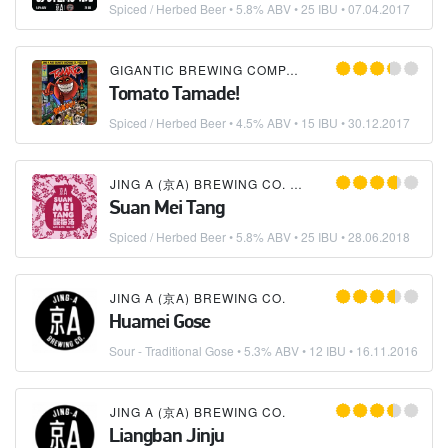
Spiced / Herbed Beer
• 5.8% ABV • 25 IBU •
07.04.2017
GIGANTIC BREWING COMPANY
×
JING A (京A) BRE
Tomato Tamade!
Spiced / Herbed Beer
• 4.5% ABV • 15 IBU •
30.12.2017
JING A (京A) BREWING CO.
×
MOONZEN BREWERY
Suan Mei Tang
Spiced / Herbed Beer
• 5.8% ABV • 25 IBU •
28.06.2018
JING A (京A) BREWING CO.
Huamei Gose
Sour - Traditional Gose
• 5.3% ABV • 12 IBU •
16.11.2016
JING A (京A) BREWING CO.
Liangban Jinju