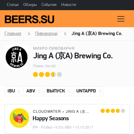
Статьи
Обзоры
События
Новости
Главная
Пивоварни
Jing A (京A) Brewing Co.
МИКРО-ПИВОВАРНЯ
Jing A (京A) Brewing Co.
Пекин, Китай
IBU
ABV
ВЫПУСК
UNTAPPD
CLOUDWATER
×
JING A (京A) BREWING CO.
Happy Seasons
IPA - Fruited
• 6.5% ABV •
13.10.2017