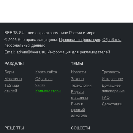
BEERS.SU - все о крафтовом пиве России и мира
© 2026 Все права защищены.
Правовая информация
.
Обработка
персональных данных
Email:
admin@beers.su
.
Информация для рекламодателей
РАЗДЕЛЫ
ТЕМЫ
Бары
Карта сайта
Новости
Трезвость
Магазины
Обратная
Законы
Интересное
связь
Таблица
Технологии
Домашнее
стилей
Калькуляторы
пивоварение
Бары и
магазины
FAQ
Вино и
Дегустации
крепкий
алкоголь
РЕЦЕПТЫ
СОЦСЕТИ