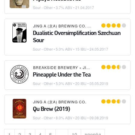
Sour - Other
• 3.7% ABV •
21.04.2017
JING A (京A) BREWING CO.
×
PASTEUR STREET B
Dualistic Oversimplification Szechuan
Sour
Sour - Other
• 5.0% ABV • 15 IBU •
24.05.2017
BREAKSIDE BREWERY
×
JING A (京A) BREWING CO.
Pineapple Under the Tea
Sour - Other
• 5.0% ABV • 20 IBU •
05.05.2019
JING A (京A) BREWING CO.
Qu Brew (2019)
Sour - Other
• 8.0% ABV • 20 IBU •
09.08.2019
Страница
1
Страница
2
Страница
3
Страница
4
Страница
5
…
Страница
10
вперёд