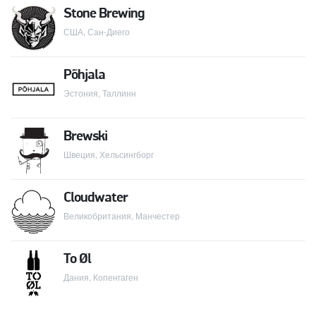
Stone Brewing
США, Сан-Диего
Põhjala
Эстония, Таллинн
Brewski
Швеция, Хельсингборг
Cloudwater
Великобритания, Манчестер
To Øl
Дания, Копенгаген