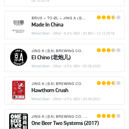
08.10.2018
BRUS
×
TO ØL
×
JING A (京A) BREWING CO.
Made In China
Wheat Beer - Other
• 6.0% ABV • 20 IBU •
13.12.2018
JING A (京A) BREWING CO.
El Chino (老炮儿)
Wheat Beer - Other
• 4.5% ABV •
25.08.2020
JING A (京A) BREWING CO.
Hawthorn Crush
Wheat Beer - Other
• 4.5% ABV •
24.09.2021
JING A (京A) BREWING CO.
×
MOONZEN BREWERY
One Beer Two Systems (2017)