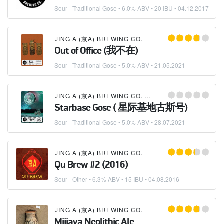
Sour - Traditional Gose
• 6.0% ABV • 20 IBU •
04.12.2017
JING A (京A) BREWING CO.
Out of Office (我不在)
Sour - Traditional Gose
• 5.0% ABV •
21.05.2021
JING A (京A) BREWING CO.
×
BIONICBREW I 百优精
Starbase Gose ( 星际基地古斯号)
Sour - Traditional Gose
• 5.0% ABV •
28.07.2021
JING A (京A) BREWING CO.
Qu Brew #2 (2016)
Sour - Other
• 6.3% ABV • 15 IBU •
04.08.2016
JING A (京A) BREWING CO.
Mijiaya Neolithic Ale