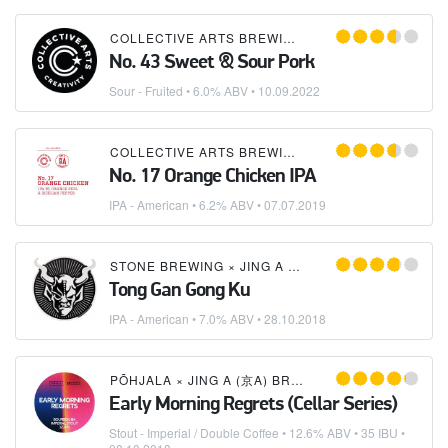
COLLECTIVE ARTS BREWING
×
JING A (京A) BREW
No. 43 Sweet & Sour Pork
Sour - Fruited
• 6.0% ABV •
10.09.2022
COLLECTIVE ARTS BREWING
×
JING A (京A) BREW
No. 17 Orange Chicken IPA
IPA - American
• 6.2% ABV •
07.07.2019
STONE BREWING
×
JING A (京A) BREWING CO.
Tong Gan Gong Ku
IPA - American
• 7.0% ABV •
28.10.2018
PÕHJALA
×
JING A (京A) BREWING CO.
Early Morning Regrets (Cellar Series)
Stout - Imperial / Double Coffee
• 12.6% ABV • 35 IBU •