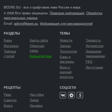
BEERS.SU - все о крафтовом пиве России и мира
© 2026 Все права защищены.
Правовая информация
.
Обработка
персональных данных
Email:
admin@beers.su
.
Информация для рекламодателей
РАЗДЕЛЫ
ТЕМЫ
Бары
Карта сайта
Новости
Трезвость
Магазины
Обратная
Законы
Интересное
связь
Таблица
Технологии
Домашнее
стилей
Калькуляторы
пивоварение
Бары и
магазины
FAQ
Вино и
Дегустации
крепкий
алкоголь
РЕЦЕПТЫ
СОЦСЕТИ
Пиво
Настойка
Самогон
Ликёр
Брага
Наливка