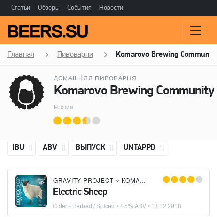
Статьи
Обзоры
События
Новости
Главная
Пивоварни
Komarovo Brewing Communit
ДОМАШНЯЯ ПИВОВАРНЯ
Komarovo Brewing Community
Россия
IBU
ABV
ВЫПУСК
UNTAPPD
GRAVITY PROJECT
×
KOMAROVO BREWING COMMUNITY
Electric Sheep
Cider - Herbed / Spiced
• 4.5% ABV •
13.12.2018