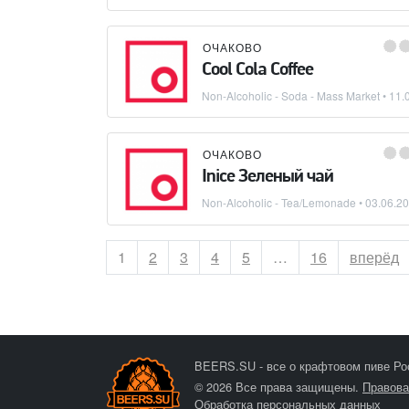
ОЧАКОВО
Cool Cola Coffee
Non-Alcoholic - Soda - Mass Market
•
11.
ОЧАКОВО
Inice Зеленый чай
Non-Alcoholic - Tea/Lemonade
•
03.06.2
Страница
1
Страница
2
Страница
3
Страница
4
Страница
5
…
Страница
16
вперёд
BEERS.SU - все о крафтовом пиве Ро
© 2026 Все права защищены.
Правова
Обработка персональных данных