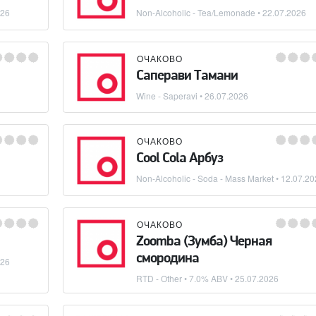
026
Non-Alcoholic - Tea/Lemonade
•
22.07.2026
ОЧАКОВО
Саперави Тамани
Wine - Saperavi
•
26.07.2026
ОЧАКОВО
Cool Cola Арбуз
Non-Alcoholic - Soda - Mass Market
•
12.07.20
ОЧАКОВО
Zoomba (Зумба) Черная
смородина
026
RTD - Other
• 7.0% ABV •
25.07.2026