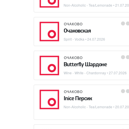
Non-Alcoholic - Tea/Lemonade
•
21.07.2
ОЧАКОВО
Очаковская
Spirit - Vodka
•
24.07.2026
ОЧАКОВО
Butterfly Шардоне
Wine - White - Chardonnay
•
27.07.2026
ОЧАКОВО
Inice Персик
Non-Alcoholic - Tea/Lemonade
•
20.07.2