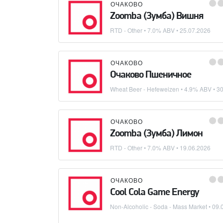
ОЧАКОВО
Zoomba (Зумба) Вишня
RTD - Other
• 7.0% ABV •
25.07.2026
ОЧАКОВО
Очаково Пшеничное
Wheat Beer - Hefeweizen
• 4.9% ABV •
30
ОЧАКОВО
Zoomba (Зумба) Лимон
RTD - Other
• 7.0% ABV •
19.06.2026
ОЧАКОВО
Cool Cola Game Energy
Non-Alcoholic - Soda - Mass Market
•
09.