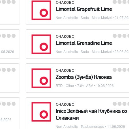
ОЧАКОВО
Limontel Grapefruit Lime
Non-Alcoholic - Soda - Mass Market
•
01.07.20
ОЧАКОВО
Limontel Grenadine Lime
.06.2026
Non-Alcoholic - Soda - Mass Market
•
23.06.20
ОЧАКОВО
Zoomba (Зумба) Клюква
RTD - Other
• 7.0% ABV •
19.06.2026
ОЧАКОВО
Inice Зелёный чай Клубника со
Сливками
06.2026
Non-Alcoholic - Tea/Lemonade
•
11.06.2026