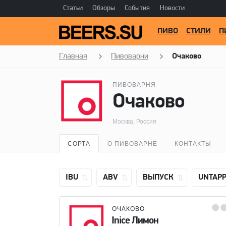
Статьи
Обзоры
События
Новости
ПИВО
СТИЛИ
П
Главная
Пивоварни
Очаково
ПИВОВАРНЯ
Очаково
Москва, Россия
СОРТА
О ПИВОВАРНЕ
КОНТАКТЫ
IBU
ABV
ВЫПУСК
UNTAP
ОЧАКОВО
Inice Лимон