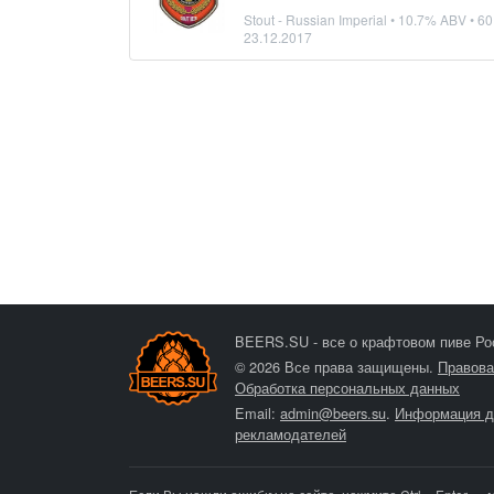
Stout - Russian Imperial
• 10.7% ABV • 60
23.12.2017
BEERS.SU - все о крафтовом пиве Ро
© 2026 Все права защищены.
Правова
Обработка персональных данных
Email:
admin@beers.su
.
Информация д
рекламодателей