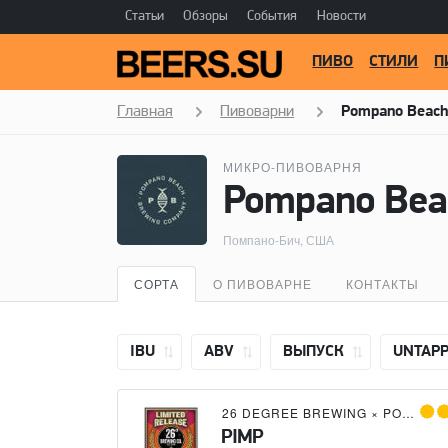
Статьи
Обзоры
События
Новости
ПИВО
СТИЛИ
П
Главная
Пивоварни
Pompano Beach
МИКРО-ПИВОВАРНЯ
Pompano Bea
Помпано-Бич, США
СОРТА
О ПИВОВАРНЕ
КОНТАКТЫ
IBU
ABV
ВЫПУСК
UNTAP
26 DEGREE BREWING
×
POMPANO BEACH BREWING COMPANY
PIMP