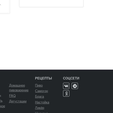
•
РЕЦЕПТЫ
СОЦСЕТИ
Домашнее
Пиво
пивоварение
Самогон
ь
FAQ
Брага
ть
Дегустации
Настойка
ное
Ликёр