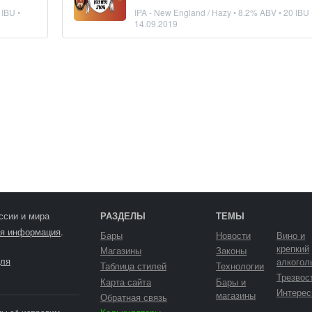
 IBU •
IPA - New England / Hazy
• 8.2% ABV • 20 IBU 
14.09.2019
ссии и мира
РАЗДЕЛЫ
ТЕМЫ
я информация
.
Бары
Новости
Вино и
крепкий
Магазины
Законы
ля
алкогол
Таблица стилей
Технологии
Трезвос
Карта сайта
Бары и
Интерес
магазины
Обратная связь