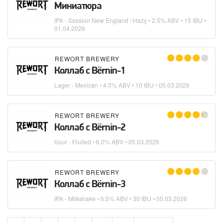
Миниатюра
IPA - Session New England / Hazy
• 2.5% ABV • 15 IBU •
01.04.2026
REWORT BREWERY
Коллаб с Bёrnin-1
Lager - Mexican
• 4.0% ABV • 10 IBU •
05.03.2026
REWORT BREWERY
Коллаб с Bёrnin-2
Sour - Fruited
• 6.0% ABV •
05.03.2026
REWORT BREWERY
Коллаб с Bёrnin-3
IPA - Milkshake
• 6.5% ABV • 30 IBU •
05.03.2026