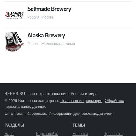
Selfmade Brewery
Россия, Москва
Alaska Brewery
Россия, Железнодорожный
BEERS.SU - все о крафтовом пиве России и мира
© 2026 Все права защищены.
Правовая информация
.
Обработка
персональных данных
Email:
admin@beers.su
.
Информация для рекламодателей
РАЗДЕЛЫ
ТЕМЫ
Бары
Карта сайта
Новости
Трезвость