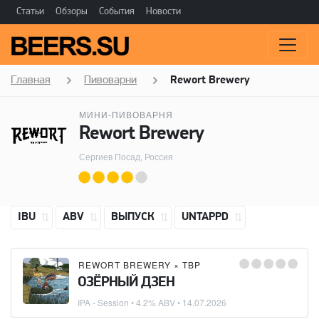
Статьи
Обзоры
События
Новости
Главная
Пивоварни
Rewort Brewery
МИНИ-ПИВОВАРНЯ
Rewort Brewery
Сергиев Посад, Россия
IBU
ABV
ВЫПУСК
UNTAPPD
REWORT BREWERY
×
TBP
ОЗЁРНЫЙ ДЗЕН
IPA - Session
• 4.2% ABV •
14.07.2026