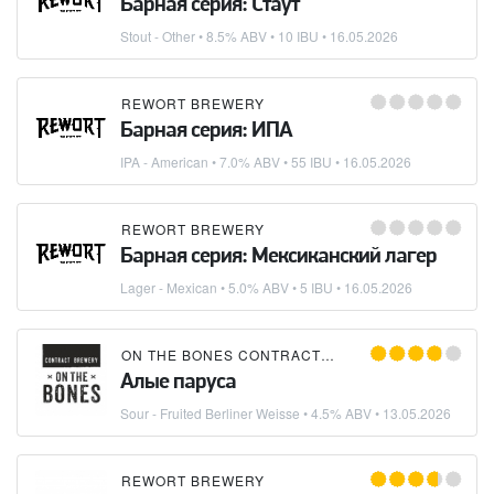
Барная серия: Стаут
Stout - Other
• 8.5% ABV • 10 IBU •
16.05.2026
REWORT BREWERY
Барная серия: ИПА
IPA - American
• 7.0% ABV • 55 IBU •
16.05.2026
REWORT BREWERY
Барная серия: Мексиканский лагер
Lager - Mexican
• 5.0% ABV • 5 IBU •
16.05.2026
ON THE BONES CONTRACT BREWERY
×
REWORT 
Алые паруса
Sour - Fruited Berliner Weisse
• 4.5% ABV •
13.05.2026
REWORT BREWERY