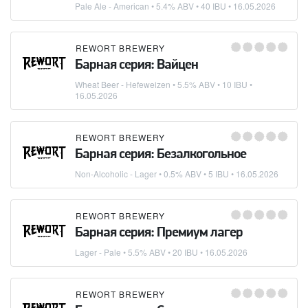
Pale Ale - American
• 5.4% ABV • 40 IBU •
16.05.2026
REWORT BREWERY
Барная серия: Вайцен
Wheat Beer - Hefeweizen
• 5.5% ABV • 10 IBU •
16.05.2026
REWORT BREWERY
Барная серия: Безалкогольное
Non-Alcoholic - Lager
• 0.5% ABV • 5 IBU •
16.05.2026
REWORT BREWERY
Барная серия: Премиум лагер
Lager - Pale
• 5.5% ABV • 20 IBU •
16.05.2026
REWORT BREWERY