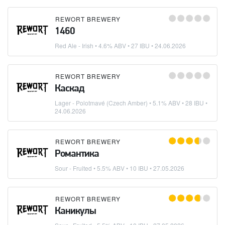
REWORT BREWERY
1460
Red Ale - Irish
• 4.6% ABV • 27 IBU •
24.06.2026
REWORT BREWERY
Каскад
Lager - Polotmavé (Czech Amber)
• 5.1% ABV • 28 IBU •
24.06.2026
REWORT BREWERY
Романтика
Sour - Fruited
• 5.5% ABV • 10 IBU •
27.05.2026
REWORT BREWERY
Каникулы