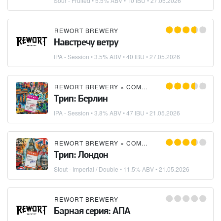
Sour - Fruited
• 5.5% ABV • 10 IBU •
27.05.2026
REWORT BREWERY
Навстречу ветру
IPA - Session
• 3.5% ABV • 40 IBU •
27.05.2026
REWORT BREWERY
×
COMA BREWERY
Трип: Берлин
IPA - Session
• 3.8% ABV • 47 IBU •
21.05.2026
REWORT BREWERY
×
COMA BREWERY
Трип: Лондон
Stout - Imperial / Double
• 11.5% ABV •
21.05.2026
REWORT BREWERY
Барная серия: АПА