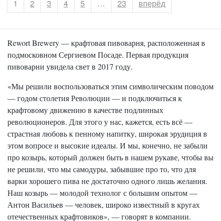
Страница
1
Страница
2
Страница
3
Страница
4
Страница
5
…
Страница
23
вперёд
Rewort Brewery — крафтовая пивоварня, расположенная в
подмосковном Сергиевом Посаде. Первая продукция
пивоварни увидела свет в 2017 году.
«Мы решили воспользоваться этим символическим поводом
— годом столетия Революции — и подключиться к
крафтовому движению в качестве подлинных
революционеров. Для этого у нас, кажется, есть всё —
страстная любовь к пенному напитку, широкая эрудиция в
этом вопросе и высокие идеалы. И мы, конечно, не забыли
про козырь, который должен быть в нашем рукаве, чтобы вы
не решили, что мы самодуры, забывшие про то, что для
варки хорошего пива не достаточно одного лишь желания.
Наш козырь — молодой технолог с большим опытом —
Антон Васильев — человек, широко известный в кругах
отечественных крафтовиков», — говорят в компании.