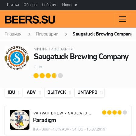
Статьи
Обзоры
События
Новости
Главная
Пивоварни
Saugatuck Brewing Company
МИНИ-ПИВОВАРНЯ
Saugatuck Brewing Company
США
IBU
ABV
ВЫПУСК
UNTAPPD
VARVAR BREW
×
SAUGATUCK BREWING COMPANY
Paradigm
IPA - Sour
• 4.6% ABV • 54 IBU •
15.07.2019