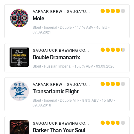
VARVAR BREW
×
SAUGATUCK BREWING COMPANY
Mole
Stout - Imperial / Double
• 11.1% ABV • 45 IBU •
07.09.2021
SAUGATUCK BREWING COMPANY
Double Dramanatrix
Stout - Russian Imperial
• 15.0% ABV •
03.09.2020
VARVAR BREW
×
SAUGATUCK BREWING COMPANY
Transatlantic Flight
Stout - Imperial / Double Milk
• 8.8% ABV • 15 IBU •
09.08.2018
SAUGATUCK BREWING COMPANY
Darker Than Your Soul