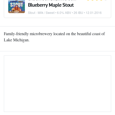
Blueberry Maple Stout
Stout - Milk / Sweet
• 6.0% ABV • 26 IBU •
12.01.2016
Family-friendly microbrewery located on the beautiful coast of
Lake Michigan.