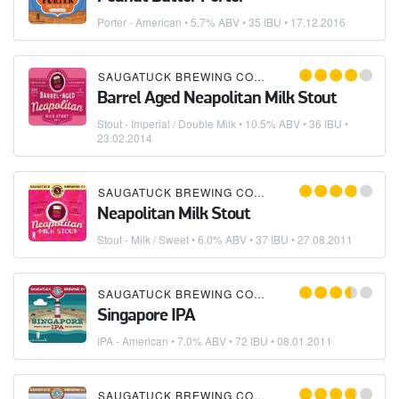
Porter - American
• 5.7% ABV • 35 IBU •
17.12.2016
SAUGATUCK BREWING COMPANY
Barrel Aged Neapolitan Milk Stout
Stout - Imperial / Double Milk
• 10.5% ABV • 36 IBU •
23.02.2014
SAUGATUCK BREWING COMPANY
Neapolitan Milk Stout
Stout - Milk / Sweet
• 6.0% ABV • 37 IBU •
27.08.2011
SAUGATUCK BREWING COMPANY
Singapore IPA
IPA - American
• 7.0% ABV • 72 IBU •
08.01.2011
SAUGATUCK BREWING COMPANY