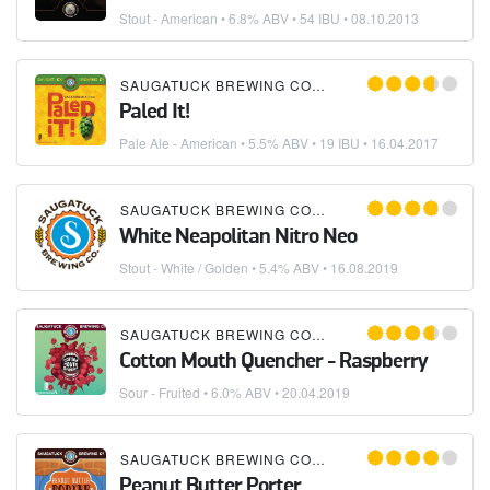
Stout - American
• 6.8% ABV • 54 IBU •
08.10.2013
SAUGATUCK BREWING COMPANY
Paled It!
Pale Ale - American
• 5.5% ABV • 19 IBU •
16.04.2017
SAUGATUCK BREWING COMPANY
White Neapolitan Nitro Neo
Stout - White / Golden
• 5.4% ABV •
16.08.2019
SAUGATUCK BREWING COMPANY
Cotton Mouth Quencher - Raspberry
Sour - Fruited
• 6.0% ABV •
20.04.2019
SAUGATUCK BREWING COMPANY
Peanut Butter Porter