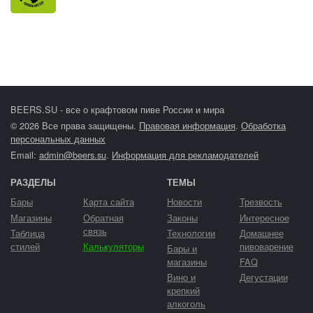
BEERS.SU - все о крафтовом пиве России и мира
© 2026 Все права защищены.
Правовая информация
.
Обработка
персональных данных
Email:
admin@beers.su
.
Информация для рекламодателей
РАЗДЕЛЫ
ТЕМЫ
Бары
Карта сайта
Новости
Трезвость
Магазины
Обратная
Законы
Интересное
связь
Таблица
Технологии
Домашнее
стилей
Калькуляторы
пивоварение
Бары и
магазины
FAQ
Вино и
Дегустации
крепкий
алкоголь