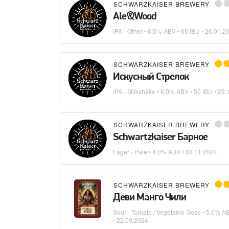
SCHWARZKAISER BREWERY
Ale&Wood
IPA - Other
• 6.5% ABV • 65 IBU •
26.01.2
SCHWARZKAISER BREWERY
Искусный Стрелок
IPA - Milkshake
• 6.0% ABV • 50 IBU •
29.
SCHWARZKAISER BREWERY
Schwartzkaiser Барное
Lager - Pale
• 4.0% ABV •
03.11.2024
SCHWARZKAISER BREWERY
Деви Манго Чили
Sour - Tomato / Vegetable Gose
• 5.0% AB
•
22.09.2024