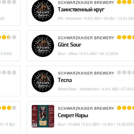
SCHWARZKAISER BREWERY
Таинственный круг
025
IPA - American
• 6.5% ABV • 55 IBU •
12.01.20
SCHWARZKAISER BREWERY
Glint Sour
12.2024
Sour - Other
• 5.0% ABV •
24.12.2024
SCHWARZKAISER BREWERY
Тесла
Wheat Beer - Hefeweizen
• 4.9% ABV •
27.09.
SCHWARZKAISER BREWERY
Секрет Коры
V • 8 IBU
Sour - Fruited
• 5.0% ABV • 16 IBU •
14.08.202