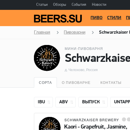
Статьи
Обзоры
События
Новости
ПИВО
СТИЛИ
П
Главная
Пивоварни
Schwarzkaiser
МИНИ-ПИВОВАРНЯ
Schwarzkaise
д. Челохово, Россия
СОРТА
О ПИВОВАРНЕ
КОНТАКТЫ
IBU
ABV
ВЫПУСК
UNTAP
SCHWARZKAISER BREWERY
Kaori - Grapefruit, Jasmine,