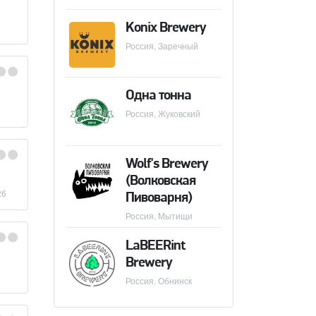
Konix Brewery
Россия, Заречный
Одна тонна
Россия, Жуковский
Wolf's Brewery
(Волковская
26
Пивоварня)
Россия, Мытищи
LaBEERint
Brewery
Россия, Обнинск