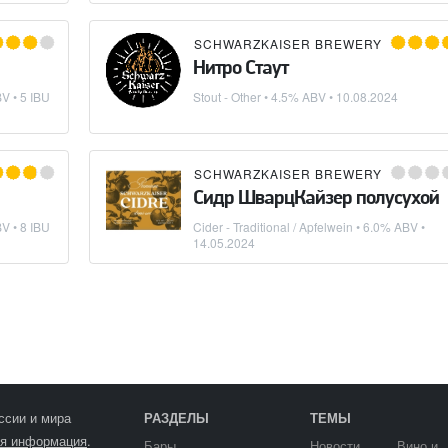
SCHWARZKAISER BREWERY
Нитро Стаут
V • 5 IBU
Stout - Other
• 4.5% ABV •
10.08.2024
SCHWARZKAISER BREWERY
Сидр ШварцКайзер полусухой
V • 8 IBU
Cider - Traditional / Apfelwein
• 6.0% ABV •
14.05.2024
ссии и мира
РАЗДЕЛЫ
ТЕМЫ
я информация
.
Бары
Новости
Вино и