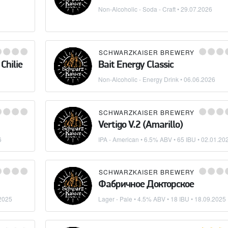
Non-Alcoholic - Soda - Craft
•
29.07.2026
SCHWARZKAISER BREWERY
Chilie
Bait Energy Classic
Non-Alcoholic - Energy Drink
•
06.06.2026
SCHWARZKAISER BREWERY
Vertigo V.2 (Amarillo)
6
IPA - American
• 6.5% ABV • 65 IBU •
02.01.20
SCHWARZKAISER BREWERY
Фабричное Докторское
2025
Lager - Pale
• 4.5% ABV • 18 IBU •
18.09.2025