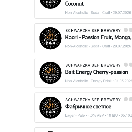
Coconut
Non-Alcoholic - Soda - Craft
•
29.07.2026
SCHWARZKAISER BREWERY
Kaori - Passion Fruit, Mango, 
Non-Alcoholic - Soda - Craft
•
29.07.2026
SCHWARZKAISER BREWERY
Bait Energy Cherry-passion
Non-Alcoholic - Energy Drink
•
31.05.202
SCHWARZKAISER BREWERY
Фабричное светлое
Lager - Pale
• 4.0% ABV • 18 IBU •
05.10.