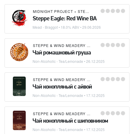
MIDNIGHT PROJECT
×
STEPPE & WIND MEADERY (СТЕПЬ И ВЕТЕР)
Steppe Eagle: Red Wine BA
Mead - Braggot
• 18.0% ABV •
29.06.2026
STEPPE & WIND MEADERY (СТЕПЬ И ВЕТЕР)
Чай ромашковый груша
Non-Alcoholic - Tea/Lemonade
•
26.12.2025
STEPPE & WIND MEADERY (СТЕПЬ И ВЕТЕР)
Чай конопляный с айвой
Non-Alcoholic - Tea/Lemonade
•
17.12.2025
STEPPE & WIND MEADERY (СТЕПЬ И ВЕТЕР)
Чай конопляный с шиповником
Non-Alcoholic - Tea/Lemonade
•
17.12.2025