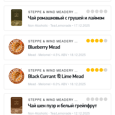
STEPPE & WIND MEADERY (СТЕПЬ И ВЕТЕР)
Чай ромашковый с грушей и лаймом
Non-Alcoholic - Tea/Lemonade
•
17.12.2025
STEPPE & WIND MEADERY (СТЕПЬ И ВЕТЕР)
Blueberry Mead
Mead - Melomel
• 4.5% ABV •
18.12.2025
STEPPE & WIND MEADERY (СТЕПЬ И ВЕТЕР)
Black Currant & Lime Mead
Mead - Melomel
• 6.0% ABV •
18.12.2025
STEPPE & WIND MEADERY (СТЕПЬ И ВЕТЕР)
Чай шен пуэр и белый грейпфрут
Non-Alcoholic - Tea/Lemonade
•
12.12.2025