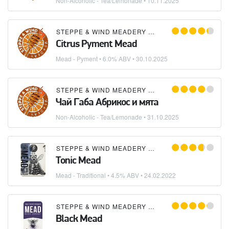
Non-Alcoholic - Tea/Lemonade
•
10.11.2025
STEPPE & WIND MEADERY (СТЕПЬ И ВЕТЕР)
Citrus Pyment Mead
Mead - Pyment
• 6.0% ABV •
30.10.2025
STEPPE & WIND MEADERY (СТЕПЬ И ВЕТЕР)
Чай Габа Абрикос и мята
Non-Alcoholic - Tea/Lemonade
•
31.10.2025
STEPPE & WIND MEADERY (СТЕПЬ И ВЕТЕР)
Tonic Mead
Mead - Traditional
• 4.5% ABV •
24.02.2022
STEPPE & WIND MEADERY (СТЕПЬ И ВЕТЕР)
Black Mead