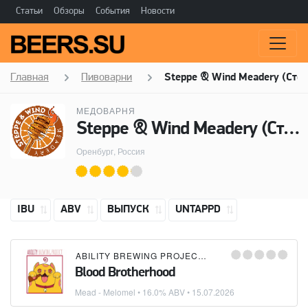
Статьи
Обзоры
События
Новости
Главная
Пивоварни
Steppe & Wind Meadery (Степ
МЕДОВАРНЯ
Steppe & Wind Meadery (Степь и Ветер)
Оренбург, Россия
IBU
ABV
ВЫПУСК
UNTAPPD
ABILITY BREWING PROJECT
×
BOTTLE SHARE
×
ST
Blood Brotherhood
Mead - Melomel
• 16.0% ABV •
15.07.2026