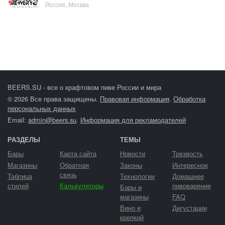
Россия, Москва
BEERS.SU - все о крафтовом пиве России и мира
© 2026 Все права защищены.
Правовая информация
.
Обработка
персональных данных
Email:
admin@beers.su
.
Информация для рекламодателей
РАЗДЕЛЫ
ТЕМЫ
Бары
Карта сайта
Новости
Трезвость
Магазины
Обратная
Законы
Интересное
связь
Таблица
Технологии
Домашнее
стилей
Калькуляторы
пивоварение
Бары и
магазины
FAQ
Вино и
Дегустации
крепкий