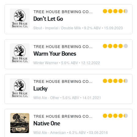
TREE HOUSE BREWING COMPANY
Don’t Let Go
Stout - Imperial / Double Milk
• 9.2% ABV •
15.09.2023
TREE HOUSE BREWING COMPANY
Warm Your Bones
Winter Warmer
• 5.6% ABV •
12.12.2022
TREE HOUSE BREWING COMPANY
Lucky
Wild Ale - Other
• 5.6% ABV •
14.01.2021
TREE HOUSE BREWING COMPANY
Native One
Wild Ale - American
• 6.3% ABV •
03.06.2016