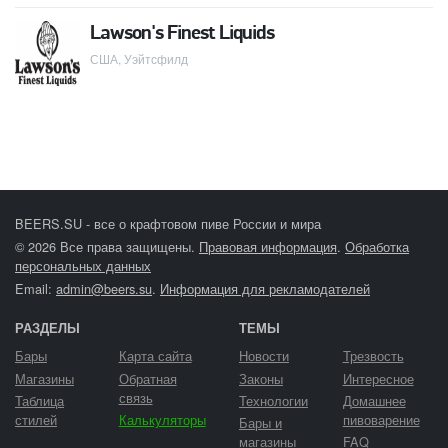
Lawson's Finest Liquids
США, Уэйтсфилд
BEERS.SU - все о крафтовом пиве России и мира
© 2026 Все права защищены.
Правовая информация
.
Обработка
персональных данных
Email:
admin@beers.su
.
Информация для рекламодателей
РАЗДЕЛЫ
ТЕМЫ
Бары
Карта сайта
Новости
Трезвость
Магазины
Обратная
Законы
Интересное
связь
Таблица
Технологии
Домашнее
стилей
Калькуляторы
пивоварение
Бары и
магазины
FAQ