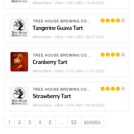
Wheat Beer - Other
• 4.8% ABV •
10.06.2021
TREE HOUSE BREWING COMPANY
Tangerine Guava Tart
Wheat Beer - Other
• 4.8% ABV •
30.07.2021
TREE HOUSE BREWING COMPANY
Cranberry Tart
Wheat Beer - Other
• 5.0% ABV •
11.01.2022
TREE HOUSE BREWING COMPANY
Strawberry Tart
Wheat Beer - Other
• 4.0% ABV •
02.06.2022
Страница
1
Страница
2
Страница
3
Страница
4
Страница
5
…
Страница
53
вперёд