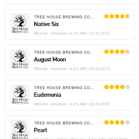
TREE HOUSE BREWING COMPANY
Native Six
Wild Ale - American
• 6.2% ABV •
27.01.2018
TREE HOUSE BREWING COMPANY
August Moon
Wild Ale - American
• 6.2% ABV •
20.09.2019
TREE HOUSE BREWING COMPANY
Eudemonia
Wild Ale - American
• 5.6% ABV •
22.09.2020
TREE HOUSE BREWING COMPANY
Pearl