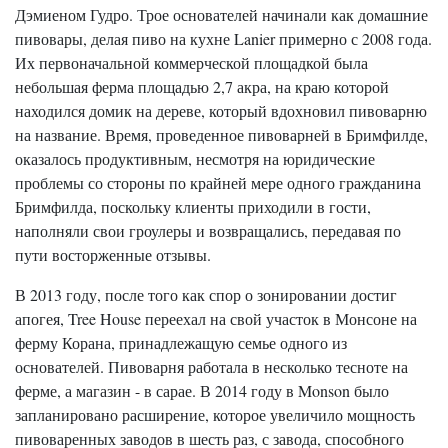
Дэмиеном Гудро. Трое основателей начинали как домашние
пивовары, делая пиво на кухне Lanier примерно с 2008 года.
Их первоначальной коммерческой площадкой была
небольшая ферма площадью 2,7 акра, на краю которой
находился домик на дереве, который вдохновил пивоварню
на название. Время, проведенное пивоварней в Бримфилде,
оказалось продуктивным, несмотря на юридические
проблемы со стороны по крайней мере одного гражданина
Бримфилда, поскольку клиенты приходили в гости,
наполняли свои гроулеры и возвращались, передавая по
пути восторженные отзывы.
В 2013 году, после того как спор о зонировании достиг
апогея, Tree House переехал на свой участок в Монсоне на
ферму Корана, принадлежащую семье одного из
основателей. Пивоварня работала в несколько тесноте на
ферме, а магазин - в сарае. В 2014 году в Monson было
запланировано расширение, которое увеличило мощность
пивоваренных заводов в шесть раз, с завода, способного