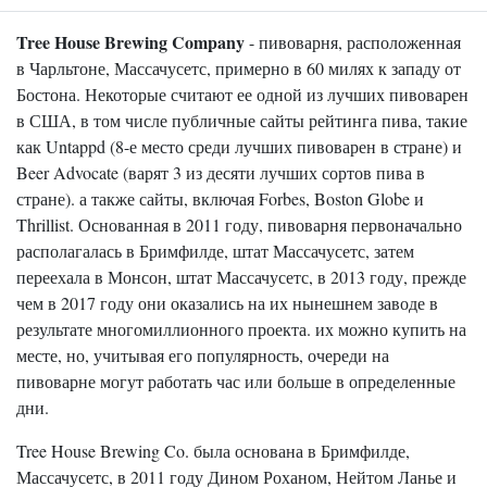
Tree House Brewing Company
- пивоварня, расположенная
в Чарльтоне, Массачусетс, примерно в 60 милях к западу от
Бостона. Некоторые считают ее одной из лучших пивоварен
в США, в том числе публичные сайты рейтинга пива, такие
как Untappd (8-е место среди лучших пивоварен в стране) и
Beer Advocate (варят 3 из десяти лучших сортов пива в
стране). а также сайты, включая Forbes, Boston Globe и
Thrillist. Основанная в 2011 году, пивоварня первоначально
располагалась в Бримфилде, штат Массачусетс, затем
переехала в Монсон, штат Массачусетс, в 2013 году, прежде
чем в 2017 году они оказались на их нынешнем заводе в
результате многомиллионного проекта. их можно купить на
месте, но, учитывая его популярность, очереди на
пивоварне могут работать час или больше в определенные
дни.
Tree House Brewing Co. была основана в Бримфилде,
Массачусетс, в 2011 году Дином Роханом, Нейтом Ланье и