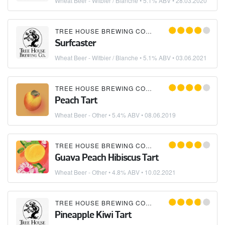
Wheat Beer - Witbier / Blanche
• 5.1% ABV •
28.03.2020
TREE HOUSE BREWING COMPANY
Surfcaster
Wheat Beer - Witbier / Blanche
• 5.1% ABV •
03.06.2021
TREE HOUSE BREWING COMPANY
Peach Tart
Wheat Beer - Other
• 5.4% ABV •
08.06.2019
TREE HOUSE BREWING COMPANY
Guava Peach Hibiscus Tart
Wheat Beer - Other
• 4.8% ABV •
10.02.2021
TREE HOUSE BREWING COMPANY
Pineapple Kiwi Tart