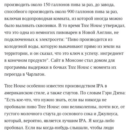
производить около 150 галлонов пива за раз, до завода,
способного производить около 900 галлонов пива за раз,
включая водопроводная комната, из которой иногда можно
было выливать сквозняки. В то время Tree House утверждал,
что это одна из немногих пивоварен в Новой Англии, не
подключенных к электросети: "Пиво производится из
колодезной воды, которую выкачивают прямо из земли на
территории, и он сказал, что это ключ к успеху. ингредиент
в конечном продукте". Сайт в Монсоне стал домом для
программы выдержки в бочках Tree House с момента их
переезда в Чарльтон.
Tree House особенно известен производством IPA в
американском стиле, а также стаутов. По словам Гэри Дзена:
"Есть кое-что, что нужно знать, если вы никогда не
пробовали пиво Tree House: они великолепны, почти все, от
густого молочного стаута до соснового сока и Джулиуса,
который, вероятно, является лучшим IPA. Я когда-либо
пробовал. Если вы когда-нибудь слышали, чтобы люди