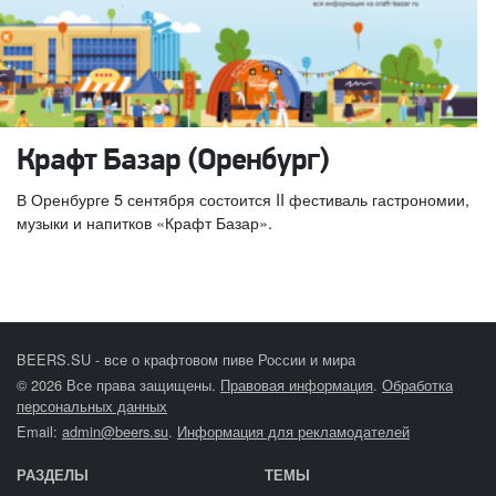
Крафт Базар (Оренбург)
В Оренбурге 5 сентября состоится II фестиваль гастрономии,
музыки и напитков «Крафт Базар».
BEERS.SU - все о крафтовом пиве России и мира
© 2026 Все права защищены.
Правовая информация
.
Обработка
персональных данных
Email:
admin@beers.su
.
Информация для рекламодателей
РАЗДЕЛЫ
ТЕМЫ