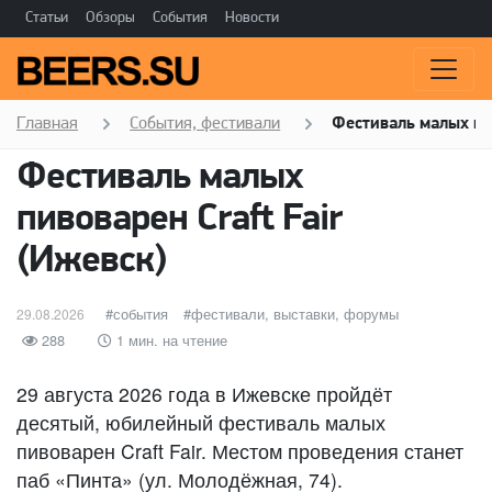
Статьи
Обзоры
События
Новости
Главная
События, фестивали
Фестиваль малых пив
Фестиваль малых
пивоварен Craft Fair
(Ижевск)
Опубликовано
категории
события
Метки
фестивали, выставки, форумы
29.08.2026
288
1 мин. на чтение
29 августа 2026 года в Ижевске пройдёт
десятый, юбилейный фестиваль малых
пивоварен Craft Fair. Местом проведения станет
паб «Пинта» (ул. Молодёжная, 74).