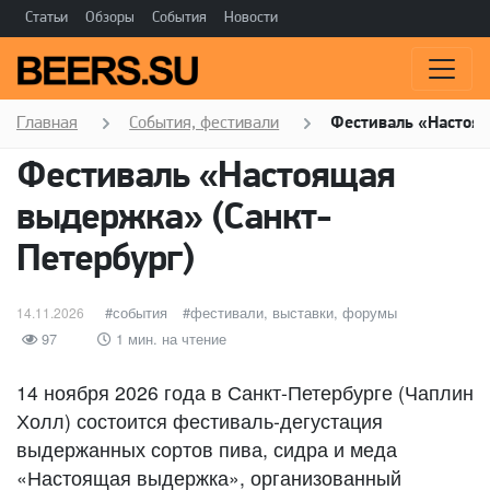
Статьи
Обзоры
События
Новости
Главная
События, фестивали
Фестиваль «Настоящ
Фестиваль «Настоящая
выдержка» (Санкт-
Петербург)
Опубликовано
категории
события
Метки
фестивали, выставки, форумы
14.11.2026
97
1 мин. на чтение
14 ноября 2026 года в Санкт-Петербурге (Чаплин
Холл) состоится фестиваль-дегустация
выдержанных сортов пива, сидра и меда
«Настоящая выдержка», организованный