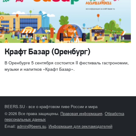
Крафт Базар (Оренбург)
В Оренбурге 5 сентября состоится II фестиваль гастрономии,
музыки и напитков «Крафт Базар».
BEERS.SU - все о крафтовом пиве России и мира
© 2026 Все права защищены.
Правовая информация
.
Обработка
персональных данных
Email:
admin@beers.su
.
Информация для рекламодателей