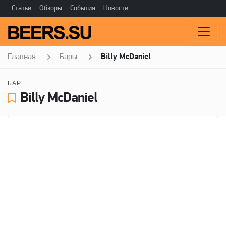
Статьи
Обзоры
События
Новости
Главная
Бары
Billy McDaniel
БАР
Billy McDaniel