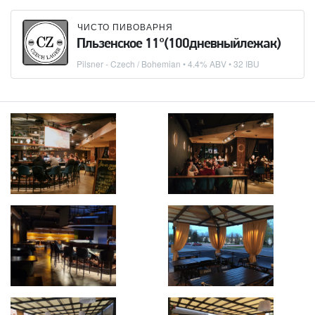
ЧИСТО ПИВОВАРНЯ
Пльзенское 11°(100дневныйлежак)
Pilsner - Czech / Bohemian
• 4.4% ABV • 32 IBU