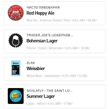
ЧИСТО ПИВОВАРНЯ
Red Hoppy Ale
Red Ale - American Amber / Red
• 4.8% ABV • 49 IBU
TRADER JOE'S (JOSEPHSBRAU)
Bohemian Lager
Pilsner - Czech / Bohemian
• 5.0% ABV • 18 IBU
ZLAK
Weissbier
Wheat Beer - Hefeweizen
• 4.5% ABV • 12 IBU
SCHLAFLY - THE SAINT LOUIS BREWERY
Summer Lager
Lager - Helles
• 4.5% ABV • 17 IBU