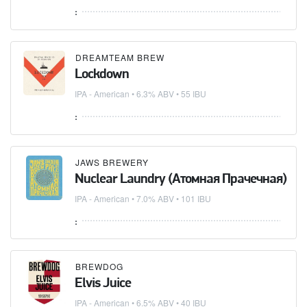
:
DREAMTEAM BREW
Lockdown
IPA - American
• 6.3% ABV • 55 IBU
:
JAWS BREWERY
Nuclear Laundry (Атомная Прачечная)
IPA - American
• 7.0% ABV • 101 IBU
:
BREWDOG
Elvis Juice
IPA - American
• 6.5% ABV • 40 IBU