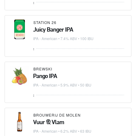
:
STATION 26
Juicy Banger IPA
IPA - American
• 7.4% ABV • 100 IBU
:
BREWSKI
Pango IPA
IPA - American
• 5.9% ABV • 50 IBU
:
BROUWERIJ DE MOLEN
Vuur & Vlam
IPA - American
• 6.2% ABV • 63 IBU