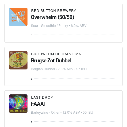
RED BUTTON BREWERY
Overwhelm (50/50)
Sour - Smoothie / Pastry
• 6.0% ABV
:
BROUWERIJ DE HALVE MAAN
Brugse Zot Dubbel
Belgian Dubbel
• 7.5% ABV • 27 IBU
:
LAST DROP
FAAAT
Barleywine - Other
• 12.0% ABV • 55 IBU
: