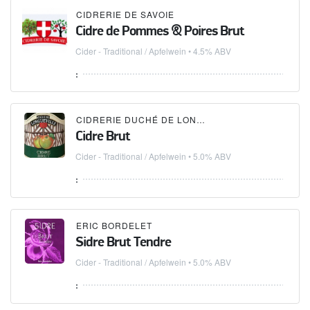
CIDRERIE DE SAVOIE
Cidre de Pommes & Poires Brut
Cider - Traditional / Apfelwein
• 4.5% ABV
:
CIDRERIE DUCHÉ DE LONGUEVILLE
Cidre Brut
Cider - Traditional / Apfelwein
• 5.0% ABV
:
ERIC BORDELET
Sidre Brut Tendre
Cider - Traditional / Apfelwein
• 5.0% ABV
: