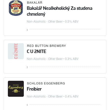
BAKALÁŘ
Bakalář Nealkoholický Za studena
chmelený
Non-Alcoholic - Other Beer
• 0.5% ABV
:
RED BUTTON BREWERY
C U 2NITE
Non-Alcoholic - Other Beer
• 0.3% ABV
:
SCHLOSS EGGENBERG
Freibier
Non-Alcoholic - Other Beer
• 0.4% ABV
: