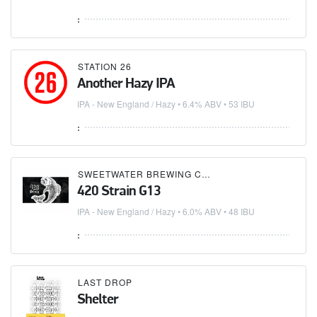
:
STATION 26
Another Hazy IPA
IPA - New England / Hazy
• 6.4% ABV • 53 IBU
:
SWEETWATER BREWING COMPANY
420 Strain G13
IPA - New England / Hazy
• 6.0% ABV • 48 IBU
:
LAST DROP
Shelter