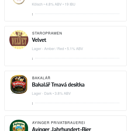
Kölsch
• 4.8% ABV • 19 IBU
:
STAROPRAMEN
Velvet
Lager - Amber / Red
• 5.1% ABV
:
BAKALÁŘ
Bakalář Tmavá desítka
Lager - Dark
• 3.8% ABV
:
AYINGER PRIVATBRAUEREI
Ayinger Jahrhundert-Bier