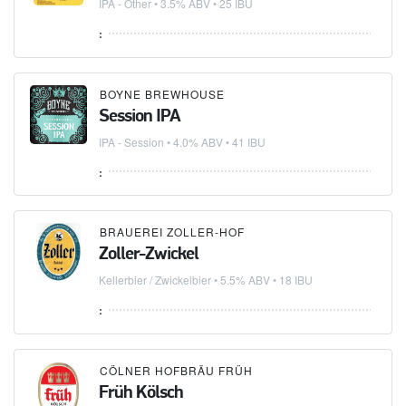
IPA - Other
• 3.5% ABV • 25 IBU
:
BOYNE BREWHOUSE
Session IPA
IPA - Session
• 4.0% ABV • 41 IBU
:
BRAUEREI ZOLLER-HOF
Zoller-Zwickel
Kellerbier / Zwickelbier
• 5.5% ABV • 18 IBU
:
CÖLNER HOFBRÄU FRÜH
Früh Kölsch