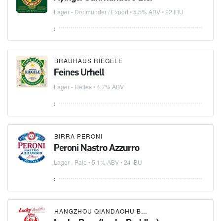
Lager - Dortmunder / Export
• 5.5% ABV • 22 IBU
:
BRAUHAUS RIEGELE
Feines Urhell
Lager - Helles
• 4.7% ABV
:
BIRRA PERONI
Peroni Nastro Azzurro
Lager - Pale
• 5.1% ABV • 24 IBU
:
HANGZHOU QIANDAOHU BEER CO. (CHEERDAY BREWERY - 千岛湖)