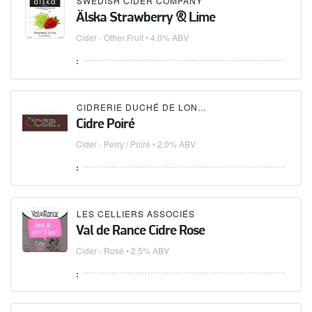
SWEDISH CIDER COMPANY
Älska Strawberry & Lime
Cider - Other Fruit
• 4.0% ABV
:
CIDRERIE DUCHÉ DE LONGUEVILLE
Cidre Poiré
Cider - Perry / Poiré
• 2.0% ABV
:
LES CELLIERS ASSOCIÉS
Val de Rance Cidre Rose
Cider - Rosé
• 2.5% ABV
: