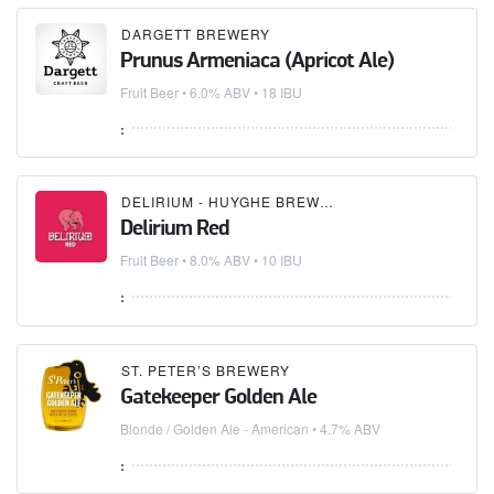
DARGETT BREWERY
Prunus Armeniaca (Apricot Ale)
Fruit Beer
• 6.0% ABV • 18 IBU
:
DELIRIUM - HUYGHE BREWERY
Delirium Red
Fruit Beer
• 8.0% ABV • 10 IBU
:
ST. PETER’S BREWERY
Gatekeeper Golden Ale
Blonde / Golden Ale - American
• 4.7% ABV
: