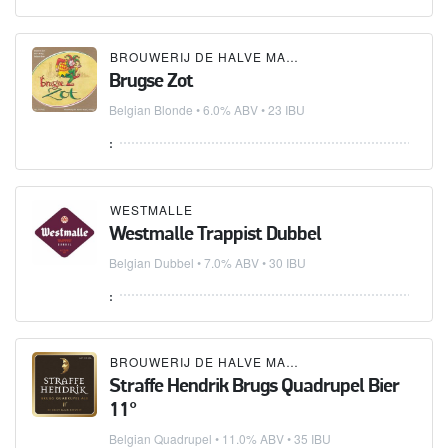
BROUWERIJ DE HALVE MAAN
Brugse Zot
Belgian Blonde
• 6.0% ABV • 23 IBU
:
WESTMALLE
Westmalle Trappist Dubbel
Belgian Dubbel
• 7.0% ABV • 30 IBU
:
BROUWERIJ DE HALVE MAAN
Straffe Hendrik Brugs Quadrupel Bier
11°
Belgian Quadrupel
• 11.0% ABV • 35 IBU