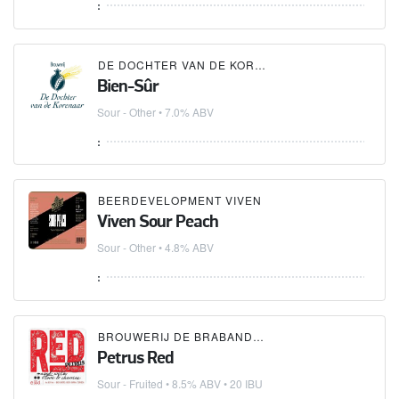
:
DE DOCHTER VAN DE KORENAAR
Bien-Sûr
Sour - Other
• 7.0% ABV
:
BEERDEVELOPMENT VIVEN
Viven Sour Peach
Sour - Other
• 4.8% ABV
:
BROUWERIJ DE BRABANDERE
Petrus Red
Sour - Fruited
• 8.5% ABV • 20 IBU