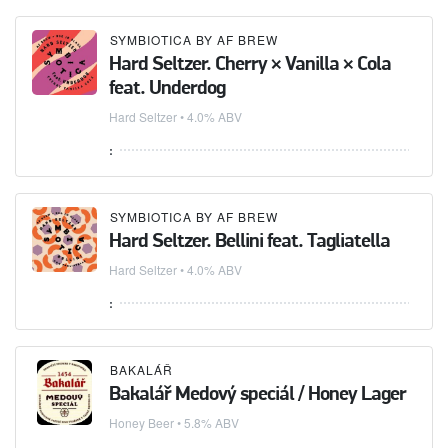
SYMBIOTICA BY AF BREW
Hard Seltzer. Cherry × Vanilla × Cola
feat. Underdog
Hard Seltzer
• 4.0% ABV
:
SYMBIOTICA BY AF BREW
Hard Seltzer. Bellini feat. Tagliatella
Hard Seltzer
• 4.0% ABV
:
BAKALÁŘ
Bakalář Medový speciál / Honey Lager
Honey Beer
• 5.8% ABV