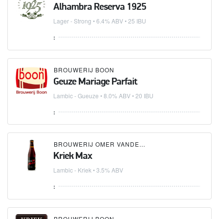
Alhambra Reserva 1925
Lager - Strong
• 6.4% ABV • 25 IBU
:
BROUWERIJ BOON
Geuze Mariage Parfait
Lambic - Gueuze
• 8.0% ABV • 20 IBU
:
BROUWERIJ OMER VANDER GHINSTE
Kriek Max
Lambic - Kriek
• 3.5% ABV
:
BROUWERIJ BOON