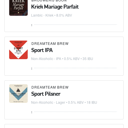
Kriek Mariage Parfait
Lambic - Kriek
• 8.0% ABV
:
DREAMTEAM BREW
Sport IPA
Non-Alcoholic - IPA
• 0.5% ABV • 35 IBU
:
DREAMTEAM BREW
Sport Pilsner
Non-Alcoholic - Lager
• 0.5% ABV • 18 IBU
: