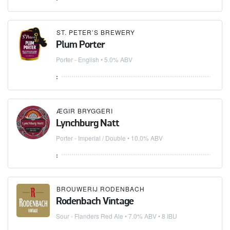
ST. PETER’S BREWERY
Plum Porter
Porter - English
• 5.0% ABV
:
ÆGIR BRYGGERI
Lynchburg Natt
Porter - Imperial / Double
• 10.0% ABV
:
BROUWERIJ RODENBACH
Rodenbach Vintage
Sour - Flanders Red Ale
• 7.0% ABV • 8 IBU