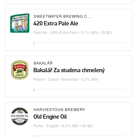
SWEETWATER BREWING COMPANY
420 Extra Pale Ale
Pale Ale - XPA (Extra Pale)
• 5.7% ABV • 39 IBU
:
BAKALÁŘ
Bakalář Za studena chmelený
Pilsner - Czech / Bohemian
• 5.2% ABV
:
HARVIESTOUN BREWERY
Old Engine Oil
Porter - English
• 6.0% ABV • 40 IBU
: