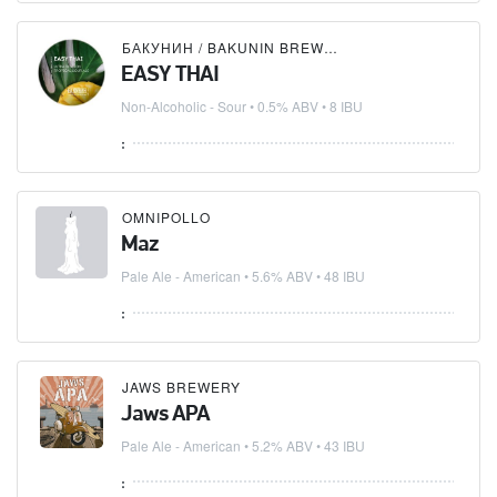
БАКУНИН / BAKUNIN BREWING CO.
EASY THAI
Non-Alcoholic - Sour
• 0.5% ABV • 8 IBU
:
OMNIPOLLO
Maz
Pale Ale - American
• 5.6% ABV • 48 IBU
:
JAWS BREWERY
Jaws APA
Pale Ale - American
• 5.2% ABV • 43 IBU
: