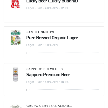
Lucky Beer (Lucky Buddha)
Lager - Pale
• 4.8% ABV • 12 IBU
:
SAMUEL SMITH’S
Pure Brewed Organic Lager
Lager - Pale
• 5.0% ABV
:
SAPPORO BREWERIES
Sapporo Premium Beer
Lager - Pale
• 4.9% ABV • 18 IBU
:
GRUPO CERVEZAS ALHAMBRA