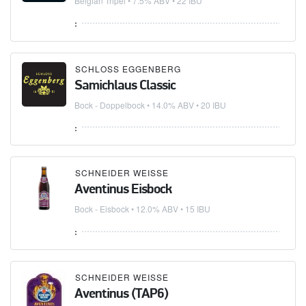
Belgian Tripel
• 7.5% ABV • 22 IBU
:
SCHLOSS EGGENBERG
Samichlaus Classic
Bock - Doppelbock
• 14.0% ABV • 20 IBU
:
SCHNEIDER WEISSE
Aventinus Eisbock
Bock - Eisbock
• 12.0% ABV • 15 IBU
:
SCHNEIDER WEISSE
Aventinus (TAP6)