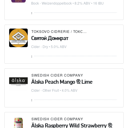
Bock - Weizendoppelbock
• 8.2% ABV • 16 IBU
:
TOKSOVO CIDRERIE / ТОКСОВСКАЯ СИДРЕРИЯ
Святой Домкрат
Cider - Dry
• 5.0% ABV
:
SWEDISH CIDER COMPANY
Älska Peach Mango & Lime
Cider - Other Fruit
• 4.0% ABV
:
SWEDISH CIDER COMPANY
Älska Raspberry Wild Strawberry &