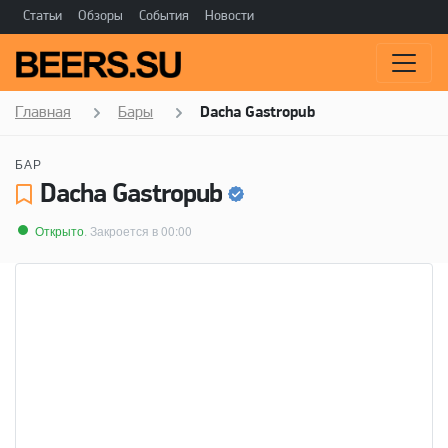
Статьи
Обзоры
События
Новости
Главная
Бары
Dacha Gastropub
БАР
Dacha Gastropub
Открыто
. Закроется в 00:00