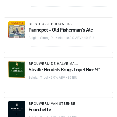
:
DE STRUISE BROUWERS
Pannepot - Old Fisherman's Ale
Belgian Strong Dark Ale
• 10.0% ABV • 40 IBU
:
BROUWERIJ DE HALVE MAAN
Straffe Hendrik Brugs Tripel Bier 9°
Belgian Tripel
• 9.0% ABV • 35 IBU
:
BROUWERIJ VAN STEENBERGE
Fourchette