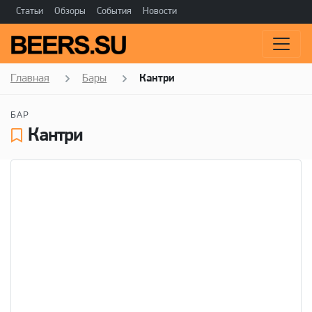
Статьи
Обзоры
События
Новости
Главная
Бары
Кантри
БАР
Кантри