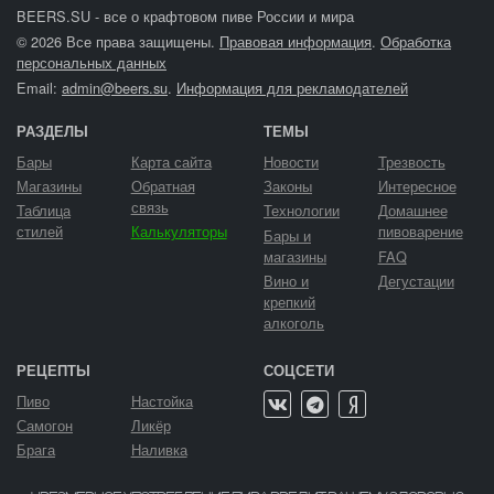
BEERS.SU - все о крафтовом пиве России и мира
© 2026 Все права защищены.
Правовая информация
.
Обработка
персональных данных
Email:
admin@beers.su
.
Информация для рекламодателей
РАЗДЕЛЫ
ТЕМЫ
Бары
Карта сайта
Новости
Трезвость
Магазины
Обратная
Законы
Интересное
связь
Таблица
Технологии
Домашнее
стилей
Калькуляторы
пивоварение
Бары и
магазины
FAQ
Вино и
Дегустации
крепкий
алкоголь
РЕЦЕПТЫ
СОЦСЕТИ
Пиво
Настойка
Самогон
Ликёр
Брага
Наливка