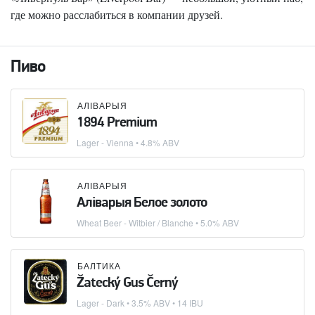
где можно расслабиться в компании друзей.
Пиво
АЛІВАРЫЯ
1894 Premium
Lager - Vienna
• 4.8% ABV
АЛІВАРЫЯ
Аліварыя Белое золото
Wheat Beer - Witbier / Blanche
• 5.0% ABV
БАЛТИКА
Žatecký Gus Černý
Lager - Dark
• 3.5% ABV • 14 IBU