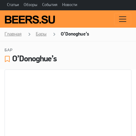
Статьи
Обзоры
События
Новости
Главная
Бары
O’Donoghue’s
БАР
O’Donoghue’s