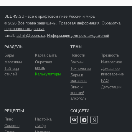
BEERS.SU - все о крафтовом пиве России и мира
© 2026 Все права защищены.
Правовая информация
.
Обработка
персональных данных
Email:
admin@beers.su
.
Информация для рекламодателей
РАЗДЕЛЫ
ТЕМЫ
Бары
Карта сайта
Новости
Трезвость
Магазины
Обратная
Законы
Интересное
связь
Таблица
Технологии
Домашнее
стилей
Калькуляторы
пивоварение
Бары и
магазины
FAQ
Вино и
Дегустации
крепкий
алкоголь
РЕЦЕПТЫ
СОЦСЕТИ
Пиво
Настойка
Самогон
Ликёр
Брага
Наливка