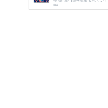
Wheat Beer - Hefeweizen
• 5.5% ABV • 8
IBU