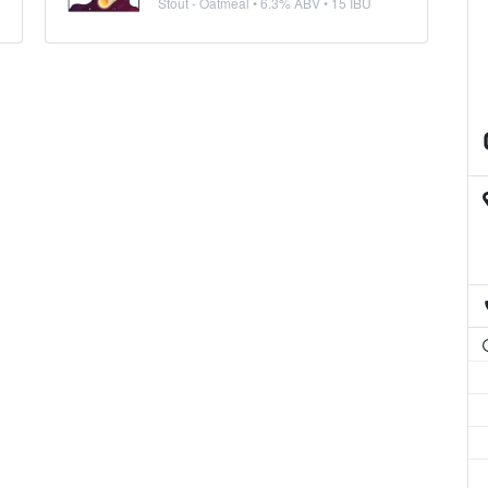
Stout - Oatmeal
• 6.3% ABV • 15 IBU