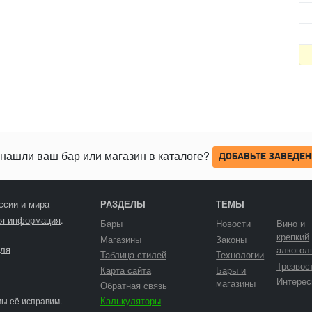
нашли ваш бар или магазин в каталоге?
ДОБАВЬТЕ ЗАВЕДЕН
ссии и мира
РАЗДЕЛЫ
ТЕМЫ
я информация
.
Бары
Новости
Вино и
крепкий
Магазины
Законы
ля
алкогол
Таблица стилей
Технологии
Трезвос
Карта сайта
Бары и
Интерес
магазины
Обратная связь
Калькуляторы
мы её исправим.