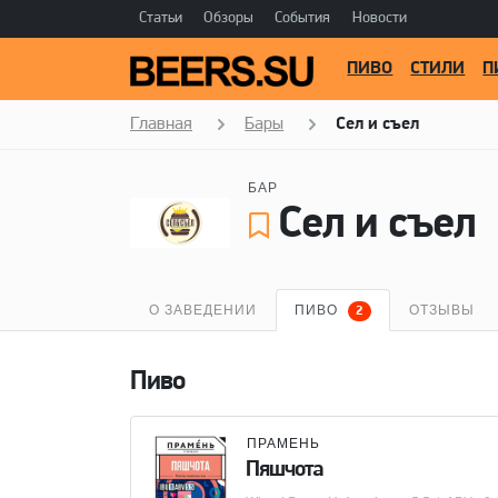
Статьи
Обзоры
События
Новости
ПИВО
СТИЛИ
П
Главная
Бары
Сел и съел
БАР
Сел и съел
О ЗАВЕДЕНИИ
ПИВО
ОТЗЫВЫ
2
Пиво
ПРАМЕНЬ
Пяшчота