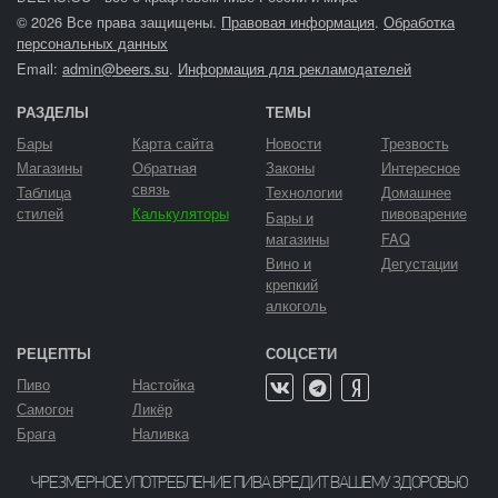
© 2026 Все права защищены.
Правовая информация
.
Обработка
персональных данных
Email:
admin@beers.su
.
Информация для рекламодателей
РАЗДЕЛЫ
ТЕМЫ
Бары
Карта сайта
Новости
Трезвость
Магазины
Обратная
Законы
Интересное
связь
Таблица
Технологии
Домашнее
стилей
Калькуляторы
пивоварение
Бары и
магазины
FAQ
Вино и
Дегустации
крепкий
алкоголь
РЕЦЕПТЫ
СОЦСЕТИ
Пиво
Настойка
Самогон
Ликёр
Брага
Наливка
ЧРЕЗМЕРНОЕ УПОТРЕБЛЕНИЕ ПИВА ВРЕДИТ ВАШЕМУ ЗДОРОВЬЮ