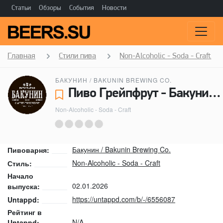
Статьи
Обзоры
События
Новости
Главная
Стили пива
Non-Alcoholic - Soda - Craft
БАКУНИН / BAKUNIN BREWING CO.
Пиво Грейпфрут - Бакунин / Bakunin Brewing Co.
Non-Alcoholic - Soda - Craft
Бакунин / Bakunin Brewing Co.
Пивоварня:
Non-Alcoholic - Soda - Craft
Стиль:
Начало
02.01.2026
выпуска:
https://untappd.com/b/-/6556087
Untappd:
Рейтинг в
N/A
Untappd: