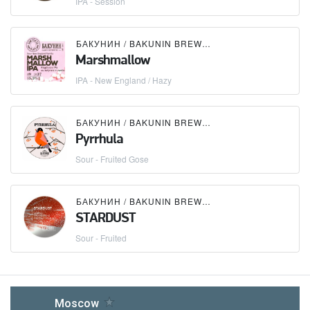
IPA - Session
БАКУНИН / BAKUNIN BREWING CO.
Marshmallow
IPA - New England / Hazy
БАКУНИН / BAKUNIN BREWING CO.
Pyrrhula
Sour - Fruited Gose
БАКУНИН / BAKUNIN BREWING CO.
STARDUST
Sour - Fruited